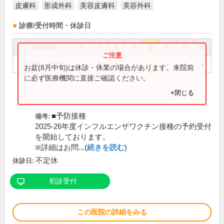
皮膚科
形成外科
美容皮膚科
美容外科
診療/受付時間・休診日
診療時間
月
火
水
木
金
土
日
祝
11:00～20:00
●
●
●
●
●
●
●
●
お盆(8月中旬)は休診・休業の場合があります。来院前
に必ず医療機関に直接ご確認ください。
×閉じる
■予防接種
備考:
2025-26年度インフルエンザワクチン接種の予約受付
を開始しております。
※詳細はお問...(
続きを読む
)
不定休
休診日:
初診受付
この医院の詳細をみる