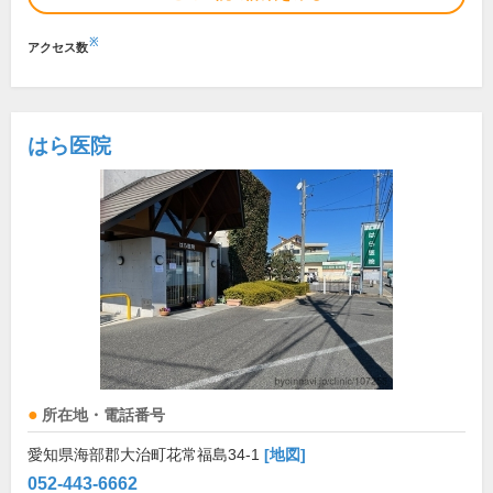
※
アクセス数
はら医院
所在地・電話番号
愛知県海部郡大治町花常福島34-1
[地図]
052-443-6662