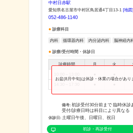
中村日赤駅
愛知県名古屋市中村区鳥居通4丁目13-1
[地図
052-486-1140
診療科目
内科
循環器内科
内分泌内科
脳神経内
診療/受付時間・休診日
診療時間
月
火
10:00～13:00
●
●
お盆(8月中旬)は休診・休業の場合があ
14:30～17:30
●
●
初診受付30分前まで 臨時休診
備考:
受付/診療日時は科目により異なる
土曜日午後、日曜日、祝日
休診日:
初診・再診受付