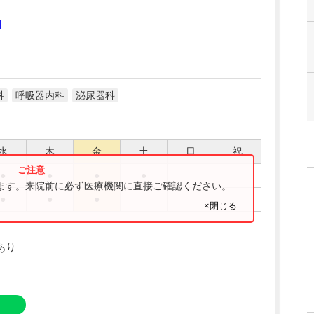
]
科
呼吸器内科
泌尿器科
水
木
金
土
日
祝
●
●
●
●
ります。来院前に必ず医療機関に直接ご確認ください。
●
●
●
×閉じる
あり