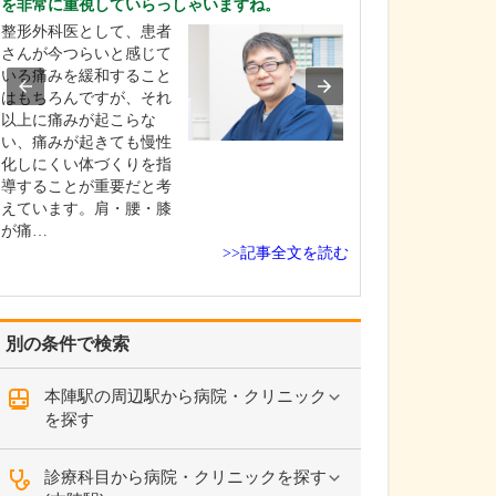
を非常に重視していらっしゃいますね。
てください。
整形外科医として、患者
産科としては、
さんが今つらいと感じて
きた赤ちゃんが
いる痛みを緩和すること
初の数日間を過
はもちろんですが、それ
として「お母さ
以上に痛みが起こらな
にごく普通にリ
い、痛みが起きても慢性
して過ごせる」
化しにくい体づくりを指
標にしています
導することが重要だと考
んに対しては私
えています。肩・腰・膝
フも、家族と接
が痛…
の…
>>記事全文を読む
別の条件で検索
本陣駅の周辺駅から病院・クリニック
を探す
診療科目から病院・クリニックを探す