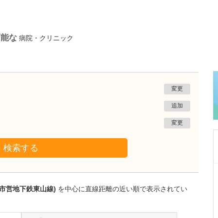
可能な
病院・クリニック
変更
追加
変更
検索する
東京都府中市
まさやホームケアクリニック
屋市営地下鉄東山線)
を中心に直線距離の近い順で表示されてい
金剛寺 正也
院長
取材記事
訪問診療のクリニックを開業された理由は何で