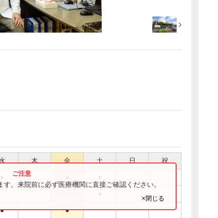
水
木
金
土
日
祝
●
●
●
ります。来院前に必ず医療機関に直接ご確認ください。
●
×閉じる
●
●