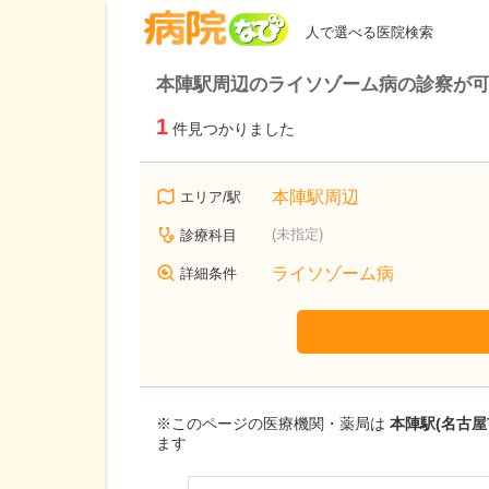
病院なび
人で選べる医院検索
本陣駅周辺のライソゾーム病の診察が
1
件見つかりました
本陣駅周辺
エリア/駅
(未指定)
診療科目
ライソゾーム病
詳細条件
※このページの医療機関・薬局は
本陣駅(名古
ます