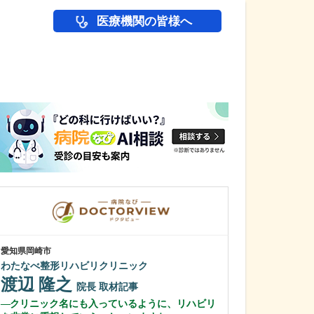
医療機関の皆様へ
医師(ドクター)の
愛知県岡崎市
愛知県岡崎市
わたなべ整形リハビリクリニック
田那村産婦人科
渡辺 隆之
田那村 淳
院長
取材記事
クリニック名にも入っているように、リハビリ
日々の診療にお