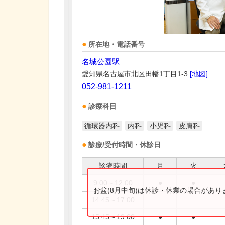
所在地・電話番号
名城公園駅
愛知県名古屋市北区田幡1丁目1-3
[地図]
052-981-1211
診療科目
循環器内科
内科
小児科
皮膚科
診療/受付時間・休診日
診療時間
月
火
9:00～12:00
●
●
お盆(8月中旬)は休診・休業の場合があ
14:45～17:00
15:45～19:00
●
●