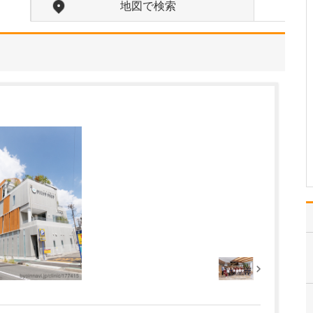
すか?
地図で検索
杏林大学付属病院で一緒
に勤務していた府中市医
師会の理事でもある同期
の友人に、「府中市内に
は訪問診療を行っている
医師が非常に少なく、地
域の皆さんが困っている
のでやってくれないか」
と勧められたことが、こ
の…
>>記事全文を読む