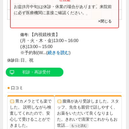
9:00～12:00
●
●
●
●
●
●
お盆(8月中旬)は休診・休業の場合があります。来院前
に必ず医療機関に直接ご確認ください。
16:30～18:30
●
●
●
●
×閉じる
【内視鏡検査】
備考:
(月・火・木・金)13:00～16:00
(水)13:00～15:00
※予約制(W...(
続きを読む
)
日、祝
休診日:
初診・再診受付
口コミ
胃カメラとても楽で
腹痛があり受診しました。スタ
した。 説明しながら検
ッフ、先生も親切で話しやすく、
査してくれたので、安
お薬をいただいて良くなりまし
心して受けることがで
た。きれいで清潔でこれからもお
きました。
世話...
もっと読む