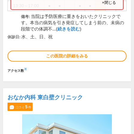
×閉じる
13:30～17:00
●
●
●
●
当院は予防医療に重きをおいたクリニックで
備考:
す。本当の病気を引き発症してしまう前の、未病の
段階での体調不...(
続きを読む
)
水、土、日、祝
休診日:
この医院の詳細をみる
※
アクセス数
おなか内科 東白壁クリニック
5
口コミ
件