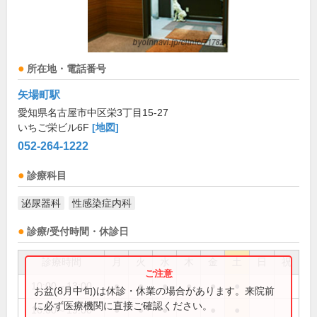
所在地・電話番号
矢場町駅
愛知県名古屋市中区栄3丁目15-27
いちご栄ビル6F
[地図]
052-264-1222
診療科目
泌尿器科
性感染症内科
診療/受付時間・休診日
診療時間
月
火
水
木
金
土
日
祝
10:00～13:00
●
●
●
●
●
●
お盆(8月中旬)は休診・休業の場合があります。来院前
に必ず医療機関に直接ご確認ください。
16:00～19:00
●
●
●
●
●