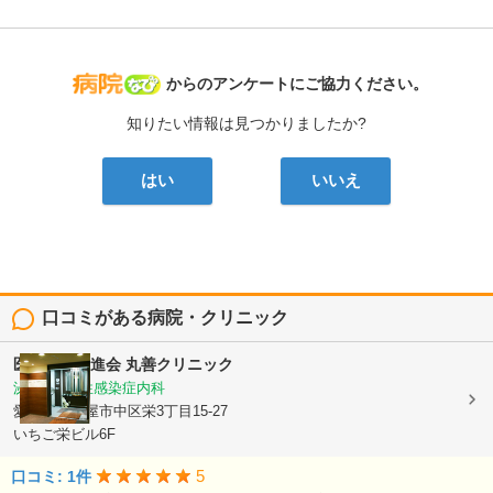
病院なび
からのアンケートにご協力ください。
知りたい情報は見つかりましたか?
はい
いいえ
口コミがある病院・クリニック
医療法人正進会
丸善クリニック
泌尿器科, 性感染症内科
愛知県名古屋市中区栄3丁目15-27
いちご栄ビル6F
5
口コミ: 1件