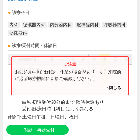
診療科目
内科
循環器内科
内分泌内科
脳神経内科
呼吸器内科
泌尿器科
診療/受付時間・休診日
診療時間
月
火
水
木
金
土
日
祝
10:00～13:00
●
●
●
●
●
●
お盆(8月中旬)は休診・休業の場合があります。来院前
に必ず医療機関に直接ご確認ください。
14:30～17:30
●
●
●
●
●
×閉じる
初診受付30分前まで 臨時休診あり
備考:
受付/診療日時は科目により異なる
土曜日午後、日曜日、祝日
休診日:
初診・再診受付