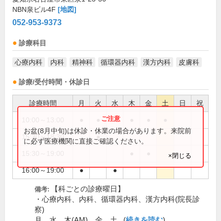
NBN泉ビル4F
[地図]
052-953-9373
診療科目
心療内科
内科
精神科
循環器内科
漢方内科
皮膚科
診療/受付時間・休診日
診療時間
月
火
水
木
金
土
日
祝
10:00～13:00
●
●
●
●
●
●
お盆(8月中旬)は休診・休業の場合があります。来院前
15:30～18:30
●
に必ず医療機関に直接ご確認ください。
15:30～19:00
●
●
×閉じる
16:00～19:00
●
●
【科ごとの診療曜日】
備考:
・心療内科、内科、循環器内科、漢方内科(院長診
察)
月、水、木(AM)、金、土...(
続きを読む
)