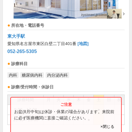
所在地・電話番号
東大手駅
愛知県名古屋市東区白壁二丁目401番
[地図]
052-265-5305
診療科目
内科
糖尿病内科
内分泌内科
診療/受付時間・休診日
診療時間
月
火
水
木
金
土
日
祝
9:00～12:30
●
●
●
●
●
●
お盆(8月中旬)は休診・休業の場合があります。来院前
に必ず医療機関に直接ご確認ください。
15:30～19:00
●
●
●
●
×閉じる