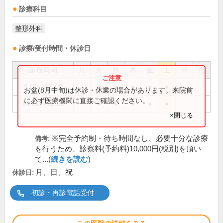
診療科目
整形外科
診療/受付時間・休診日
診療時間
月
火
水
木
金
土
日
祝
9:00～13:00
●
●
●
●
●
お盆(8月中旬)は休診・休業の場合があります。来院前
に必ず医療機関に直接ご確認ください。
14:00～18:00
●
●
●
●
●
×閉じる
※完全予約制・待ち時間なし、必要十分な診療
備考:
を行うため、診察料(予約料)10,000円(税別)を頂い
て...(
続きを読む
)
月、日、祝
休診日:
初診・再診電話受付