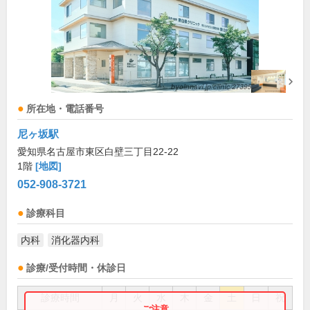
所在地・電話番号
尼ヶ坂駅
愛知県名古屋市東区白壁三丁目22-22
1階
[地図]
052-908-3721
診療科目
内科
消化器内科
診療/受付時間・休診日
診療時間
月
火
水
木
金
土
日
祝