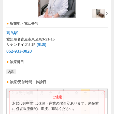
所在地・電話番号
高岳駅
愛知県名古屋市東区泉3-21-15
リヤンドイズミ1F
[地図]
052-933-0020
診療科目
内科
診療/受付時間・休診日
外来受付時間
月
火
水
木
金
土
日
祝
10:00～12:00
●
●
お盆(8月中旬)は休診・休業の場合があります。来院前
に必ず医療機関に直接ご確認ください。
11:00～15:00
●