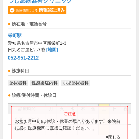
つじ泌尿器科クリニック
情報認証済み
医療機関による
所在地・電話番号
栄町駅
愛知県名古屋市中区新栄町1-3
日丸名古屋ビル7階
[地図]
052-951-2212
診療科目
泌尿器科
性感染症内科
小児泌尿器科
診療/受付時間・休診日
診療時間
月
火
水
木
金
土
日
祝
9:00～12:30
●
●
●
●
●
●
お盆(8月中旬)は休診・休業の場合があります。来院前
に必ず医療機関に直接ご確認ください。
14:00～17:00
●
●
●
●
×閉じる