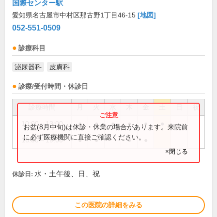
国際センター駅
愛知県名古屋市中村区那古野1丁目46-15
[地図]
052-551-0509
診療科目
泌尿器科
皮膚科
診療/受付時間・休診日
診療時間
月
火
水
木
金
土
日
祝
10:00～13:00
●
●
●
●
●
●
お盆(8月中旬)は休診・休業の場合があります。来院前
に必ず医療機関に直接ご確認ください。
16:00～19:00
●
●
●
●
×閉じる
水・土午後、日、祝
休診日:
この医院の詳細をみる