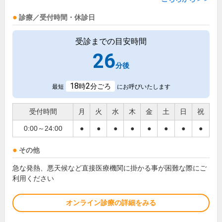
診療／受付時間・休診日
受診までの目安時間
26
分後
18
2
時
分ごろ
最短
にお呼びいたします
受付時間
月
火
水
木
金
土
日
祝
0:00～24:00
●
●
●
●
●
●
●
●
その他
急な発熱、悪天候など直接医療機関に掛かる事が困難な際にご
利用ください
オンライン診療の詳細をみる