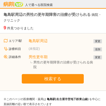
病院なび
人で選べる医院検索
亀島駅周辺の男性の更年期障害の治療が受けられる
病院・
クリニック
9
件見つかりました
亀島駅周辺
エリア/駅
変更
(未指定)
診療科目
追加
男性更年期
詳細条件
変更
男性の更年期障害の治療が受けられる病
院
検索する
※このページの医療機関・薬局は
亀島駅(名古屋市営地下鉄東山線)
を中心に
直線距離の近い順で表示されています