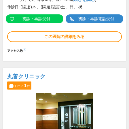
(隔週)木、(隔週程度)土、日、祝
休診日:
初診・再診受付
初診・再診電話受付
この医院の詳細をみる
※
アクセス数
丸善クリニック
1
口コミ
件