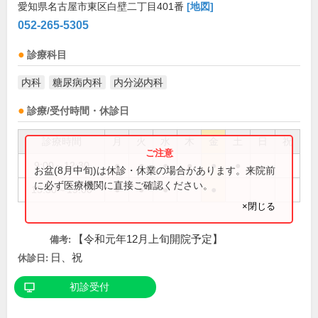
愛知県名古屋市東区白壁二丁目401番
[地図]
052-265-5305
診療科目
内科
糖尿病内科
内分泌内科
診療/受付時間・休診日
診療時間
月
火
水
木
金
土
日
祝
9:00～12:30
●
●
●
●
●
●
お盆(8月中旬)は休診・休業の場合があります。来院前
に必ず医療機関に直接ご確認ください。
15:30～19:00
●
●
●
●
×閉じる
【令和元年12月上旬開院予定】
備考:
日、祝
休診日:
初診受付