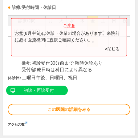
診療/受付時間・休診日
診療時間
月
火
水
木
金
土
日
祝
10:00～13:00
●
●
●
●
●
●
お盆(8月中旬)は休診・休業の場合があります。来院前
に必ず医療機関に直接ご確認ください。
14:30～17:30
●
●
●
●
●
×閉じる
初診受付30分前まで 臨時休診あり
備考:
受付/診療日時は科目により異なる
土曜日午後、日曜日、祝日
休診日:
初診・再診受付
この医院の詳細をみる
※
アクセス数