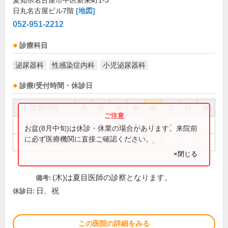
愛知県名古屋市中区新栄町1-3
日丸名古屋ビル7階
[地図]
052-951-2212
診療科目
泌尿器科
性感染症内科
小児泌尿器科
診療/受付時間・休診日
診療時間
月
火
水
木
金
土
日
祝
9:00～12:30
●
●
●
●
●
●
お盆(8月中旬)は休診・休業の場合があります。来院前
に必ず医療機関に直接ご確認ください。
14:00～17:00
●
●
●
●
×閉じる
(木)は夏目医師の診察となります。
備考:
日、祝
休診日:
この医院の詳細をみる