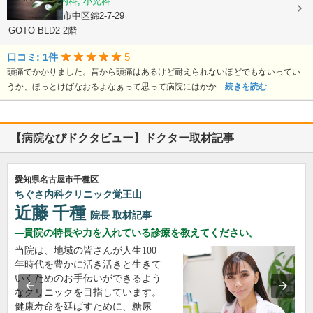
内科, 脳神経内科, 小児科
愛知県名古屋市中区錦2-7-29
GOTO BLD2 2階
5
口コミ: 1件
頭痛でかかりました。昔から頭痛はあるけど耐えられないほどでもないってい
うか、ほっとけばなおるよなぁって思って病院にはかか...
続きを読む
【病院なびドクタビュー】ドクター取材記事
愛知県名古屋市千種区
ちぐさ内科クリニック覚王山
近藤 千種
院長
取材記事
貴院の特長や力を入れている診療を教えてください。
当院は、地域の皆さんが人生100
年時代を豊かに活き活きと生きて
いくためのお手伝いができるよう
なクリニックを目指しています。
健康寿命を延ばすために、糖尿