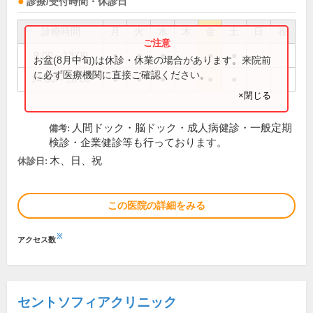
診療/受付時間・休診日
診療時間
月
火
水
木
金
土
日
祝
9:00～13:00
●
●
●
●
●
お盆(8月中旬)は休診・休業の場合があります。来院前
に必ず医療機関に直接ご確認ください。
14:00～18:00
●
●
●
●
●
×閉じる
人間ドック・脳ドック・成人病健診・一般定期
備考:
検診・企業健診等も行っております。
木、日、祝
休診日:
この医院の詳細をみる
※
アクセス数
セントソフィアクリニック