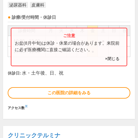
泌尿器科
皮膚科
診療/受付時間・休診日
診療時間
月
火
水
木
金
土
日
祝
10:00～13:00
●
●
●
●
●
●
お盆(8月中旬)は休診・休業の場合があります。来院前
に必ず医療機関に直接ご確認ください。
16:00～19:00
●
●
●
●
×閉じる
水・土午後、日、祝
休診日:
この医院の詳細をみる
※
アクセス数
クリニックテルミナ