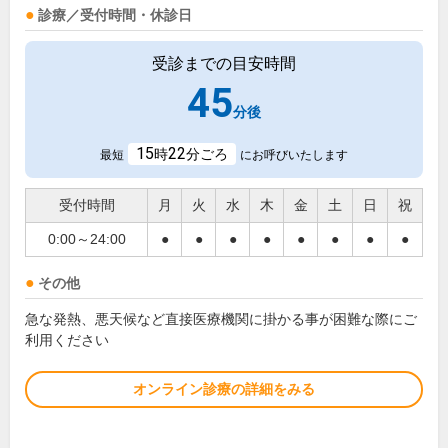
診療／受付時間・休診日
受診までの目安時間
45
分後
15
22
時
分ごろ
最短
にお呼びいたします
受付時間
月
火
水
木
金
土
日
祝
0:00～24:00
●
●
●
●
●
●
●
●
その他
急な発熱、悪天候など直接医療機関に掛かる事が困難な際にご
利用ください
オンライン診療の詳細をみる