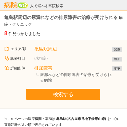
病院なび
人で選べる医院検索
亀島駅周辺の尿漏れなどの排尿障害の治療が受けられる
病
院・クリニック
8
件見つかりました
亀島駅周辺
エリア/駅
変更
(未指定)
診療科目
追加
排尿障害
詳細条件
変更
尿漏れなどの排尿障害の治療が受けられ
る病院
検索する
※このページの医療機関・薬局は
亀島駅(名古屋市営地下鉄東山線)
を中心に
直線距離の近い順で表示されています