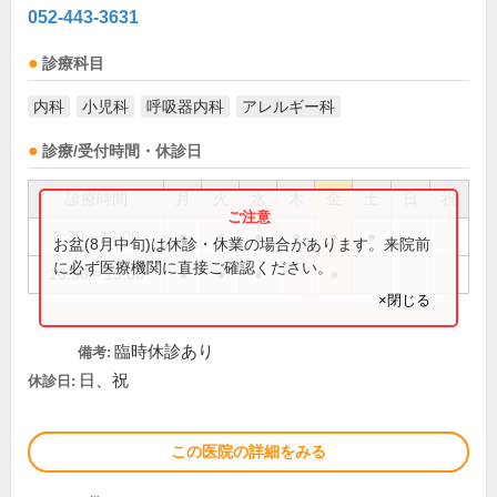
052-443-3631
診療科目
内科
小児科
呼吸器内科
アレルギー科
診療/受付時間・休診日
診療時間
月
火
水
木
金
土
日
祝
8:30～12:00
●
●
●
●
●
●
お盆(8月中旬)は休診・休業の場合があります。来院前
に必ず医療機関に直接ご確認ください。
16:30～19:00
●
●
●
●
×閉じる
臨時休診あり
備考:
日、祝
休診日:
この医院の詳細をみる