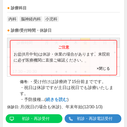
診療科目
内科
脳神経内科
小児科
診療/受付時間・休診日
診療時間
月
火
水
木
金
土
日
祝
10:00～15:00
●
●
●
お盆(8月中旬)は休診・休業の場合があります。来院前
に必ず医療機関に直接ご確認ください。
11:00～14:00
●
●
●
×閉じる
17:30～20:30
●
●
●
●
・受け付けは診療終了15分前までです。
備考:
・祝日は休診ですが土日は祝日でも診療いたしま
す。
・予防接種...(
続きを読む
)
月(祝日の場合も休診)、年末年始(12/30-1/3)
休診日:
初診・再診受付
初診・再診電話受付