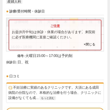
産婦人科
診療/受付時間・休診日
診療時間
月
火
水
木
金
土
日
祝
9:00～13:00
●
●
●
●
●
●
お盆(8月中旬)は休診・休業の場合があります。来院前
に必ず医療機関に直接ご確認ください。
15:00～17:00
●
×閉じる
16:00～19:00
●
●
●
火曜日15:00～17:00は予約制
備考:
日、祝
休診日:
口コミ
不妊治療に実績のあるクリニックです。大須にある成田
病院の分院なので、本格的な治療を行う場合、クリニックに
設備がなくても成...
もっと読む