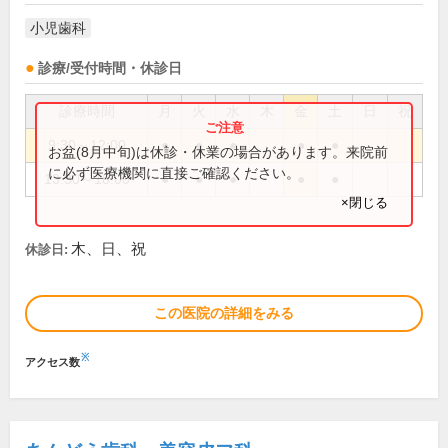
小児歯科
診療/受付時間・休診日
診療時間
月
火
水
木
金
土
日
祝
9:30～12:00
●
●
●
●
●
お盆(8月中旬)は休診・休業の場合があります。来院前
に必ず医療機関に直接ご確認ください。
13:30～18:00
●
●
●
●
●
×閉じる
木、日、祝
休診日:
この医院の詳細をみる
※
アクセス数