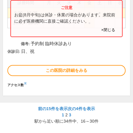
診療時間
月
火
水
木
金
土
日
祝
9:00～12:30
●
●
●
●
●
●
お盆(8月中旬)は休診・休業の場合があります。来院前
に必ず医療機関に直接ご確認ください。
14:00～18:00
●
●
●
●
×閉じる
予約制 臨時休診あり
備考:
日、祝
休診日:
この医院の詳細をみる
※
アクセス数
前の15件を表示
次の4件を表示
1
2
3
駅から近い順に
34
件中、
16～30件