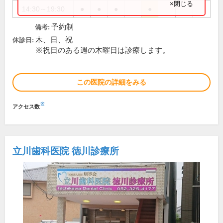
×閉じる
14:30～19:30
●
●
●
●
予約制
備考:
木、日、祝
休診日:
※祝日のある週の木曜日は診療します。
この医院の詳細をみる
※
アクセス数
立川歯科医院 徳川診療所