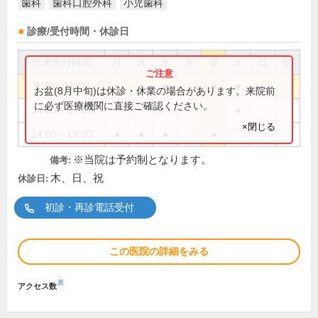
歯科
歯科口腔外科
小児歯科
診療/受付時間・休診日
外来受付時間
月
火
水
木
金
土
日
祝
9:30～12:00
●
●
●
●
●
お盆(8月中旬)は休診・休業の場合があります。来院前
に必ず医療機関に直接ご確認ください。
14:00～17:00
●
×閉じる
14:00～19:30
●
●
●
●
※当院は予約制となります。
備考:
木、日、祝
休診日:
初診・再診電話受付
この医院の詳細をみる
※
アクセス数