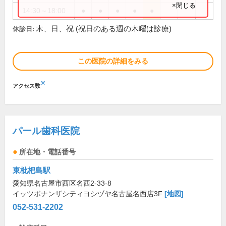
×閉じる
14:30～18:00
●
●
●
●
●
木、日、祝 (祝日のある週の木曜は診療)
休診日:
この医院の詳細をみる
※
アクセス数
パール歯科医院
所在地・電話番号
東枇杷島駅
愛知県名古屋市西区名西2-33-8
イッツボナンザシティヨシヅヤ名古屋名西店3F
[地図]
052-531-2202