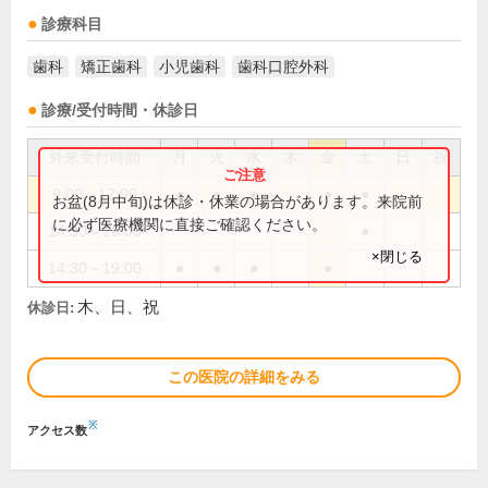
診療科目
歯科
矯正歯科
小児歯科
歯科口腔外科
診療/受付時間・休診日
外来受付時間
月
火
水
木
金
土
日
祝
9:00～12:00
●
●
●
●
●
お盆(8月中旬)は休診・休業の場合があります。来院前
に必ず医療機関に直接ご確認ください。
14:30～16:00
●
×閉じる
14:30～19:00
●
●
●
●
木、日、祝
休診日:
この医院の詳細をみる
※
アクセス数