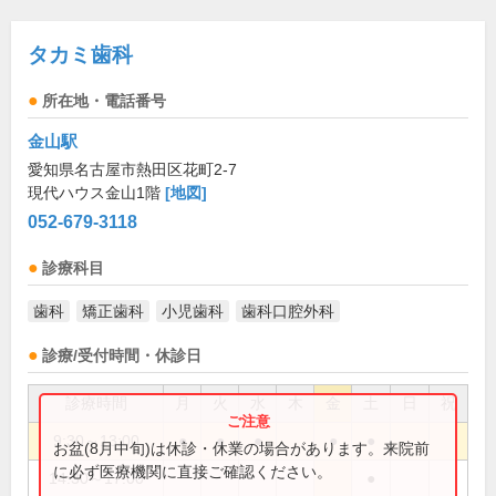
タカミ歯科
所在地・電話番号
金山駅
愛知県名古屋市熱田区花町2-7
現代ハウス金山1階
[地図]
052-679-3118
診療科目
歯科
矯正歯科
小児歯科
歯科口腔外科
診療/受付時間・休診日
診療時間
月
火
水
木
金
土
日
祝
9:30～13:00
●
●
●
●
●
お盆(8月中旬)は休診・休業の場合があります。来院前
に必ず医療機関に直接ご確認ください。
14:30～17:00
●