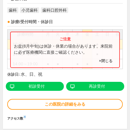
歯科
小児歯科
歯科口腔外科
診療/受付時間・休診日
診療時間
月
火
水
木
金
土
日
祝
10:00～13:00
●
●
●
●
●
お盆(8月中旬)は休診・休業の場合があります。来院前
に必ず医療機関に直接ご確認ください。
14:00～17:00
●
×閉じる
14:00～19:00
●
●
●
●
水、日、祝
休診日:
初診受付
再診受付
この医院の詳細をみる
※
アクセス数