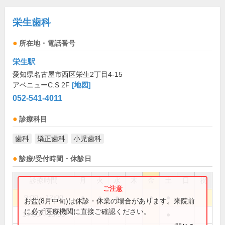
栄生歯科
所在地・電話番号
栄生駅
愛知県名古屋市西区栄生2丁目4-15
アベニューC.S 2F
[地図]
052-541-4011
診療科目
歯科
矯正歯科
小児歯科
診療/受付時間・休診日
診療時間
月
火
水
木
金
土
日
祝
9:00～12:00
●
●
●
●
●
お盆(8月中旬)は休診・休業の場合があります。来院前
に必ず医療機関に直接ご確認ください。
14:00～18:00
●