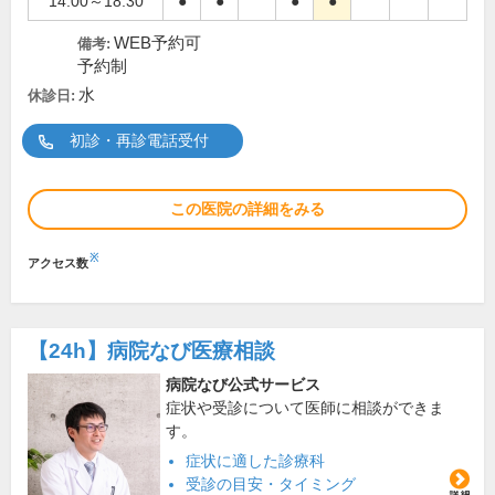
14:00～18:30
●
●
●
●
WEB予約可
備考:
予約制
水
休診日:
初診・再診電話受付
この医院の詳細をみる
※
アクセス数
【24h】
病院なび医療相談
病院なび公式サービス
症状や受診について医師に相談ができま
す。
症状に適した診療科
受診の目安・タイミング