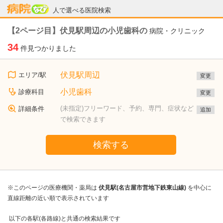
病院なび
人で選べる医院検索
【2ページ目】伏見駅周辺の小児歯科の
病院・クリニック
34
件見つかりました
伏見駅周辺
エリア/駅
変更
小児歯科
診療科目
変更
(未指定)フリーワード、予約、専門、症状など
詳細条件
追加
で検索できます
検索する
※このページの医療機関・薬局は
伏見駅(名古屋市営地下鉄東山線)
を中心に
直線距離の近い順で表示されています
以下の各駅(各路線)と共通の検索結果です