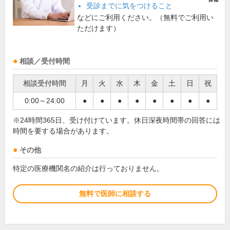
受診までに気をつけること
などにご利用ください。（無料でご利用い
ただけます）
相談／受付時間
相談受付時間
月
火
水
木
金
土
日
祝
0:00～24:00
●
●
●
●
●
●
●
●
※24時間365日、受け付けています。休日深夜時間帯の回答には
時間を要する場合があります。
その他
特定の医療機関名の紹介は行っておりません。
無料で医師に相談する