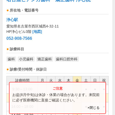
所在地・電話番号
浄心駅
愛知県名古屋市西区城西4-32-11
HP浄心ビル3階
[地図]
052-908-7566
診療科目
歯科
小児歯科
矯正歯科
歯科口腔外科
診療/受付時間・休診日
診療時間
月
火
水
木
金
土
日
祝
9:30～13:00
●
●
●
お盆(8月中旬)は休診・休業の場合があります。来院前
10:00～13:00
●
●
●
●
に必ず医療機関に直接ご確認ください。
14:00～18:00
●
●
●
×閉じる