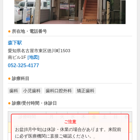
所在地・電話番号
森下駅
愛知県名古屋市東区徳川町1503
南ビル1F
[地図]
052-325-4177
診療科目
歯科
小児歯科
歯科口腔外科
矯正歯科
診療/受付時間・休診日
診療時間
月
火
水
木
金
土
日
祝
10:00～13:00
●
●
●
●
●
お盆(8月中旬)は休診・休業の場合があります。来院前
に必ず医療機関に直接ご確認ください。
14:30～19:00
●
●
●
●
●