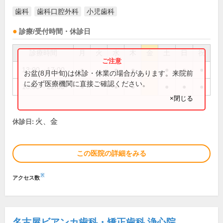
歯科
歯科口腔外科
小児歯科
診療/受付時間・休診日
診療時間
月
火
水
木
金
土
日
祝
13:00～17:00
●
●
●
●
●
●
お盆(8月中旬)は休診・休業の場合があります。来院前
に必ず医療機関に直接ご確認ください。
18:00～22:00
●
●
●
●
●
●
×閉じる
火、金
休診日:
この医院の詳細をみる
※
アクセス数
名古屋ビアンカ歯科・矯正歯科 浄心院