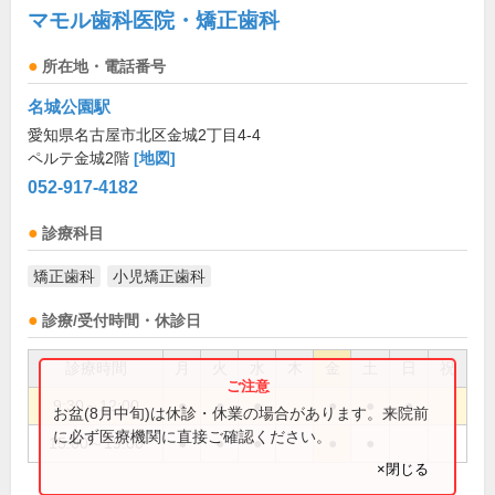
マモル歯科医院・矯正歯科
所在地・電話番号
名城公園駅
愛知県名古屋市北区金城2丁目4-4
ペルテ金城2階
[地図]
052-917-4182
診療科目
矯正歯科
小児矯正歯科
診療/受付時間・休診日
診療時間
月
火
水
木
金
土
日
祝
9:30～12:00
●
●
●
●
●
●
お盆(8月中旬)は休診・休業の場合があります。来院前
に必ず医療機関に直接ご確認ください。
15:00～19:00
●
●
●
●
●
×閉じる