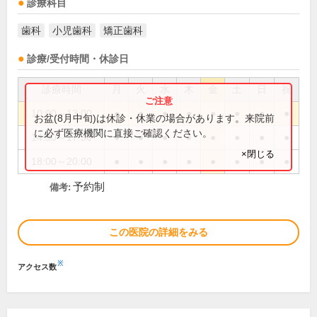
診療科目
歯科
小児歯科
矯正歯科
診療/受付時間・休診日
診療時間
月
火
水
木
金
土
日
祝
10:00～13:00
●
●
●
●
●
●
●
●
お盆(8月中旬)は休診・休業の場合があります。来院前
に必ず医療機関に直接ご確認ください。
14:30～17:30
●
●
●
●
●
●
●
●
×閉じる
18:00～20:00
●
●
●
●
●
●
●
●
予約制
備考:
この医院の詳細をみる
※
アクセス数