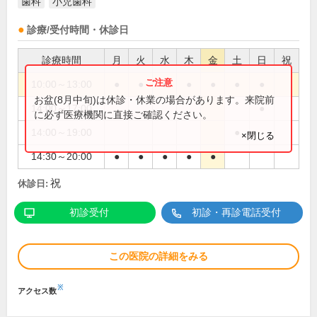
歯科
小児歯科
診療/受付時間・休診日
診療時間
月
火
水
木
金
土
日
祝
10:00～13:00
●
●
●
●
●
●
●
お盆(8月中旬)は休診・休業の場合があります。来院前
14:00～17:00
●
に必ず医療機関に直接ご確認ください。
14:00～19:00
●
×閉じる
14:30～20:00
●
●
●
●
●
祝
休診日:
初診受付
初診・再診電話受付
この医院の詳細をみる
※
アクセス数