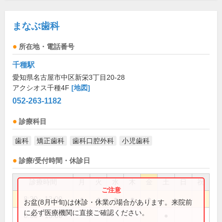
まなぶ歯科
所在地・電話番号
千種駅
愛知県名古屋市中区新栄3丁目20-28
アクシオス千種4F
[地図]
052-263-1182
診療科目
歯科
矯正歯科
歯科口腔外科
小児歯科
診療/受付時間・休診日
診療時間
月
火
水
木
金
土
日
祝
8:30～13:00
●
●
●
●
●
お盆(8月中旬)は休診・休業の場合があります。来院前
に必ず医療機関に直接ご確認ください。
8:30～15:00
●