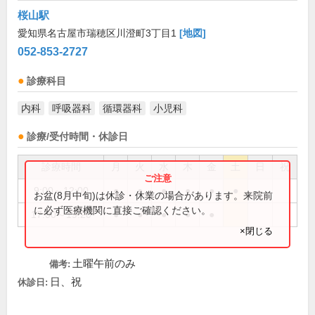
桜山駅
愛知県名古屋市瑞穂区川澄町3丁目1
[地図]
052-853-2727
診療科目
内科
呼吸器科
循環器科
小児科
診療/受付時間・休診日
診療時間
月
火
水
木
金
土
日
祝
9:00～12:00
●
●
●
●
●
●
お盆(8月中旬)は休診・休業の場合があります。来院前
に必ず医療機関に直接ご確認ください。
17:00～19:20
●
●
●
●
●
×閉じる
土曜午前のみ
備考:
日、祝
休診日: