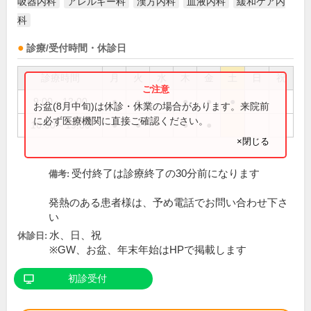
吸器内科
アレルギー科
漢方内科
血液内科
緩和ケア内
科
診療/受付時間・休診日
診療時間
月
火
水
木
金
土
日
祝
9:00～12:00
●
●
●
●
●
お盆(8月中旬)は休診・休業の場合があります。来院前
に必ず医療機関に直接ご確認ください。
16:00～19:00
●
●
●
●
×閉じる
受付終了は診療終了の30分前になります
備考:
発熱のある患者様は、予め電話でお問い合わせ下さ
い
水、日、祝
休診日:
※GW、お盆、年末年始はHPで掲載します
初診受付