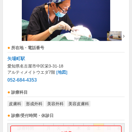
所在地・電話番号
矢場町駅
愛知県名古屋市中区栄3-31-18
アルティメイトウエダ7階
[地図]
052-684-4353
診療科目
皮膚科
形成外科
美容外科
美容皮膚科
診療/受付時間・休診日
診療時間
月
火
水
木
金
土
日
祝