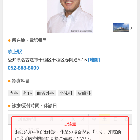
所在地・電話番号
吹上駅
愛知県名古屋市千種区千種区春岡通5-15
[地図]
052-888-8600
診療科目
内科
外科
血管外科
小児科
皮膚科
診療/受付時間・休診日
診療時間
月
火
水
木
金
土
日
祝
9:00～12:00
●
●
●
●
お盆(8月中旬)は休診・休業の場合があります。来院前
に必ず医療機関に直接ご確認ください。