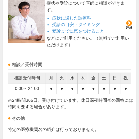
症状や受診について医師に相談ができま
す。
症状に適した診療科
受診の目安・タイミング
受診までに気をつけること
などにご利用ください。（無料でご利用い
ただけます）
相談／受付時間
相談受付時間
月
火
水
木
金
土
日
祝
0:00～24:00
●
●
●
●
●
●
●
●
※24時間365日、受け付けています。休日深夜時間帯の回答には
時間を要する場合があります。
その他
特定の医療機関名の紹介は行っておりません。