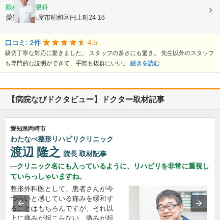
眼科, 小児眼科
愛知県名古屋市昭和区円上町24-18
4.5
口コミ: 2件
親切丁寧な対応に驚きました。 スタッフの多さにも驚き。 先生以外のスタッフ
も専門的な説明ができて、手際も抜群にいい。
続きを読む
【病院なびドクタビュー】ドクター取材記事
愛知県岡崎市
わたなべ整形リハビリクリニック
渡辺 隆之
院長
取材記事
クリニック名にも入っているように、リハビリを非常に重視し
ていらっしゃいますね。
整形外科医として、患者さんが今
つらいと感じている痛みを緩和す
ることはもちろんですが、それ以
上に痛みが起こらない、痛みが起