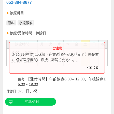
052-884-8677
診療科目
眼科
小児眼科
診療/受付時間・休診日
診療時間
月
火
水
木
金
土
日
祝
9:00～12:30
●
●
●
●
●
お盆(8月中旬)は休診・休業の場合があります。来院前
に必ず医療機関に直接ご確認ください。
16:00～18:30
●
●
●
●
×閉じる
【受付時間】午前診療8:30～12:30、午後診療1
備考:
5:30～18:30
木、日、祝
休診日:
初診受付