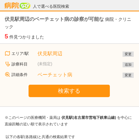
病院なび
人で選べる医院検索
伏見駅周辺のベーチェット病の診察が可能な
病院・クリニ
ック
5
件見つかりました
伏見駅周辺
エリア/駅
変更
(未指定)
診療科目
追加
ベーチェット病
詳細条件
変更
検索する
※このページの医療機関・薬局は
伏見駅(名古屋市営地下鉄東山線)
を中心に
直線距離の近い順で表示されています
以下の各駅(各路線)と共通の検索結果です