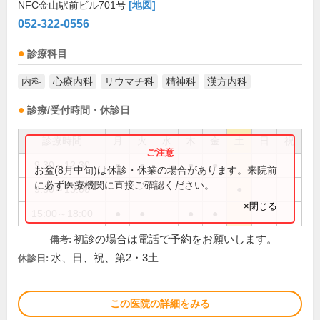
NFC金山駅前ビル701号
[地図]
052-322-0556
診療科目
内科
心療内科
リウマチ科
精神科
漢方内科
診療/受付時間・休診日
診療時間
月
火
水
木
金
土
日
祝
9:30～12:30
●
●
●
●
お盆(8月中旬)は休診・休業の場合があります。来院前
に必ず医療機関に直接ご確認ください。
9:30～13:00
●
×閉じる
15:00～18:00
●
●
●
●
初診の場合は電話で予約をお願いします。
備考:
水、日、祝、第2・3土
休診日:
この医院の詳細をみる