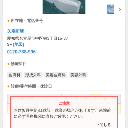
所在地・電話番号
矢場町駅
愛知県名古屋市中区栄3丁目15-37
9F
[地図]
0120-788-996
診療科目
皮膚科
形成外科
美容皮膚科
美容外科
診療/受付時間・休診日
診療時間
月
火
水
木
金
土
日
祝
11:00～20:00
●
●
●
●
●
●
●
●
お盆(8月中旬)は休診・休業の場合があります。来院前
に必ず医療機関に直接ご確認ください。
×閉じる