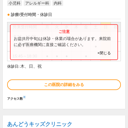
小児科
アレルギー科
内科
診療/受付時間・休診日
外来受付時間
月
火
水
木
金
土
日
祝
8:15～11:30
●
●
●
●
お盆(8月中旬)は休診・休業の場合があります。来院前
に必ず医療機関に直接ご確認ください。
9:00～12:30
●
×閉じる
15:45～18:30
●
●
●
●
木、日、祝
休診日:
この医院の詳細をみる
※
アクセス数
あんどうキッズクリニック