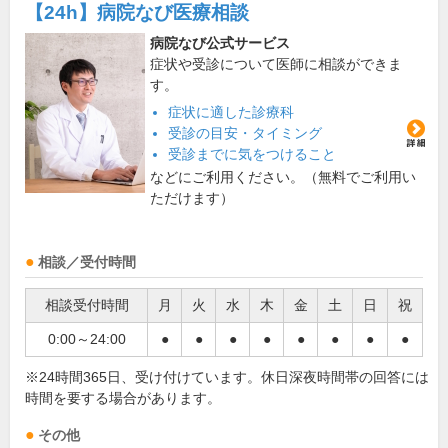
【24h】
病院なび医療相談
病院なび公式サービス
症状や受診について医師に相談ができま
す。
症状に適した診療科
受診の目安・タイミング
受診までに気をつけること
などにご利用ください。（無料でご利用い
ただけます）
相談／受付時間
相談受付時間
月
火
水
木
金
土
日
祝
0:00～24:00
●
●
●
●
●
●
●
●
※24時間365日、受け付けています。休日深夜時間帯の回答には
時間を要する場合があります。
その他