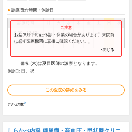
診療/受付時間・休診日
診療時間
月
火
水
木
金
土
日
祝
9:00～12:30
●
●
●
●
●
●
お盆(8月中旬)は休診・休業の場合があります。来院前
に必ず医療機関に直接ご確認ください。
14:00～17:00
●
●
●
●
×閉じる
(木)は夏目医師の診察となります。
備考:
日、祝
休診日:
この医院の詳細をみる
※
アクセス数
しらかべ内科 糖尿病・高血圧・甲状腺クリニ