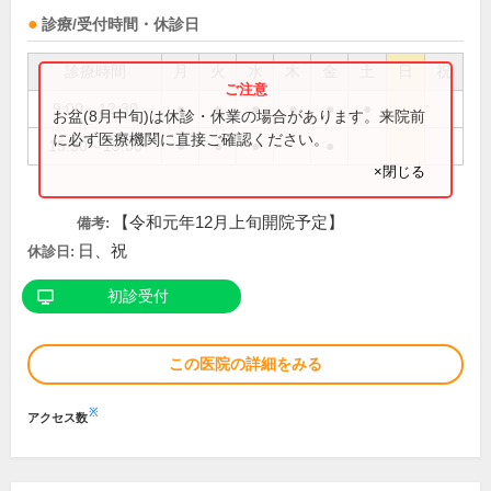
診療/受付時間・休診日
診療時間
月
火
水
木
金
土
日
祝
9:00～12:30
●
●
●
●
●
●
お盆(8月中旬)は休診・休業の場合があります。来院前
に必ず医療機関に直接ご確認ください。
15:30～19:00
●
●
●
●
×閉じる
【令和元年12月上旬開院予定】
備考:
日、祝
休診日:
初診受付
この医院の詳細をみる
※
アクセス数