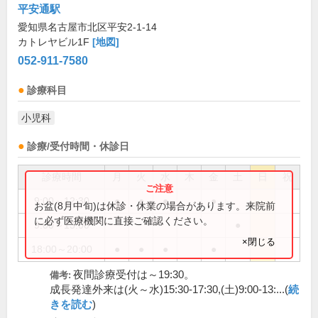
平安通駅
愛知県名古屋市北区平安2-1-14
カトレヤビル1F
[地図]
052-911-7580
診療科目
小児科
診療/受付時間・休診日
診療時間
月
火
水
木
金
土
日
祝
9:00～12:30
●
●
●
●
お盆(8月中旬)は休診・休業の場合があります。来院前
に必ず医療機関に直接ご確認ください。
9:00～13:00
●
×閉じる
18:00～20:00
●
●
●
●
夜間診療受付は～19:30。
備考:
成長発達外来は(火～水)15:30-17:30,(土)9:00-13:...(
続
きを読む
)