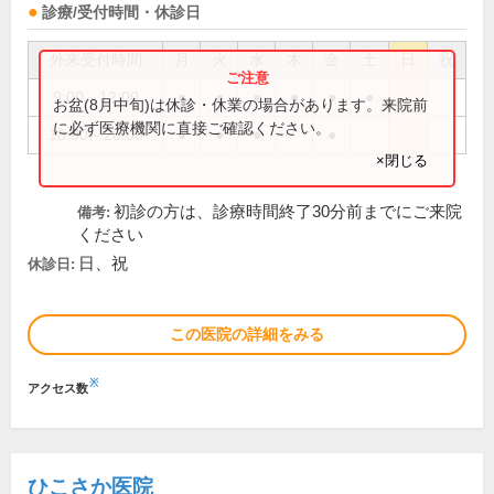
診療/受付時間・休診日
外来受付時間
月
火
水
木
金
土
日
祝
9:00～12:00
●
●
●
●
●
●
お盆(8月中旬)は休診・休業の場合があります。来院前
に必ず医療機関に直接ご確認ください。
18:00～20:00
●
●
●
●
×閉じる
初診の方は、診療時間終了30分前までにご来院
備考:
ください
日、祝
休診日:
この医院の詳細をみる
※
アクセス数
ひこさか医院