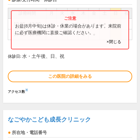
診療時間
月
火
水
木
金
土
日
祝
10:00～13:00
●
●
●
●
●
●
お盆(8月中旬)は休診・休業の場合があります。来院前
に必ず医療機関に直接ご確認ください。
16:00～19:00
●
●
●
●
×閉じる
水・土午後、日、祝
休診日:
この医院の詳細をみる
※
アクセス数
なごやかこども成長クリニック
所在地・電話番号