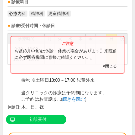
診療科目
心療内科
精神科
児童精神科
診療/受付時間・休診日
診療時間
月
火
水
木
金
土
日
祝
9:30～13:00
●
●
●
●
●
お盆(8月中旬)は休診・休業の場合があります。来院前
に必ず医療機関に直接ご確認ください。
16:30～19:00
●
●
●
●
×閉じる
※土曜日13:00～17:00 児童外来
備考:
当クリニックの診療は予約制になります。
ご予約はお電話ま...(
続きを読む
)
木、日、祝
休診日:
初診受付