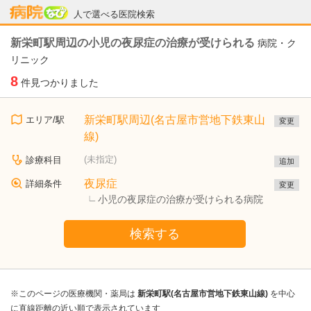
病院なび
人で選べる医院検索
新栄町駅周辺の小児の夜尿症の治療が受けられる
病院・ク
リニック
8
件見つかりました
新栄町駅周辺(名古屋市営地下鉄東山
エリア/駅
変更
線)
(未指定)
診療科目
追加
夜尿症
詳細条件
変更
小児の夜尿症の治療が受けられる病院
検索する
※このページの医療機関・薬局は
新栄町駅(名古屋市営地下鉄東山線)
を中心
に直線距離の近い順で表示されています