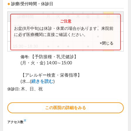
診療/受付時間・休診日
診療時間
月
火
水
木
金
土
日
祝
9:00～12:00
●
●
●
●
●
お盆(8月中旬)は休診・休業の場合があります。来院前
に必ず医療機関に直接ご確認ください。
14:30～17:30
●
×閉じる
15:30～18:30
●
●
●
●
【予防接種・乳児健診】
備考:
(月・火・金) 14:00～15:00
【アレルギー検査・栄養指導】
(水...(
続きを読む
)
木、日、祝
休診日:
この医院の詳細をみる
※
アクセス数