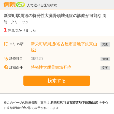
病院なび
人で選べる医院検索
新栄町駅周辺の特発性大腿骨頭壊死症の診察が可能な
病
院・クリニック
1
件見つかりました
新栄町駅周辺(名古屋市営地下鉄東山
エリア/駅
変更
線)
(未指定)
診療科目
追加
特発性大腿骨頭壊死症
詳細条件
変更
検索する
※このページの医療機関・薬局は
新栄町駅(名古屋市営地下鉄東山線)
を中心
に直線距離の近い順で表示されています