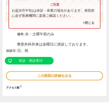
診療時間
月
火
水
木
金
土
日
祝
9:00～12:00
●
●
●
●
●
●
お盆(8月中旬)は休診・休業の場合があります。来院前
に必ず医療機関に直接ご確認ください。
16:00～19:00
●
●
●
●
×閉じる
水・土曜午前のみ
備考:
整形外科外来は金曜日に併診しております。
日、祝
休診日:
初診・再診受付
この医院の詳細をみる
※
アクセス数