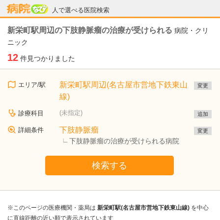
病院なび
人で選べる医院検索
新栄町駅周辺の下肢静脈瘤の治療が受けられる
病院・クリ
ニック
12
件見つかりました
新栄町駅周辺(名古屋市営地下鉄東山
エリア/駅
変更
線)
(未指定)
診療科目
追加
下肢静脈瘤
詳細条件
変更
下肢静脈瘤の治療が受けられる病院
検索する
※このページの医療機関・薬局は
新栄町駅(名古屋市営地下鉄東山線)
を中心
に直線距離の近い順で表示されています