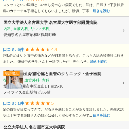
スタッフといい医師といい申し分のない病院でした。私は、日帰りで下肢静脈
瘤のカテーテル手術をしてもらいましたが、親切、丁寧...
続きを読む
国立大学法人名古屋大学
名古屋大学医学部附属病院
内科, 血液内科, リウマチ科, ...
愛知県名古屋市昭和区鶴舞町65
4.4
口コミ: 5件
浮動性めまいと背中の痛みなどが何週間も治らず、こちらの総合診療科に行き
ました。 研修中の学生さんも一緒でしたが、先生も学...
続きを読む
金山駅前心臓と血管のクリニック・金子医院
認証済み
循環器内科, 血管外科, 内科
愛知県名古屋市中区金山1丁目15-10
メイフィス金山駅前ビル5階
5
口コミ: 1件
足の血管が目立ってきて、だるさを感じることがあり受診しました。先生の説
明は丁寧で看護師さんの対応は優しく安心することがで...
続きを読む
公立大学法人
名古屋市立大学病院