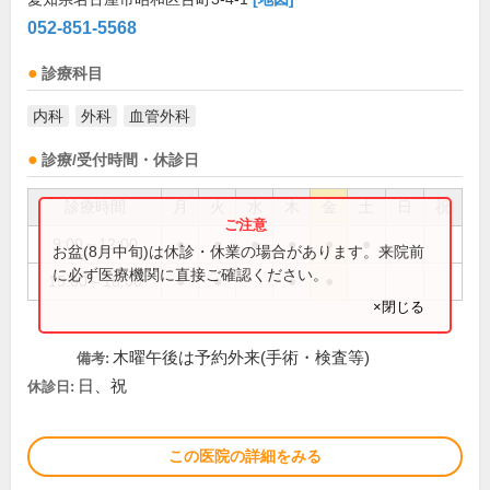
052-851-5568
診療科目
内科
外科
血管外科
診療/受付時間・休診日
診療時間
月
火
水
木
金
土
日
祝
9:00～12:00
●
●
●
●
●
●
お盆(8月中旬)は休診・休業の場合があります。来院前
に必ず医療機関に直接ご確認ください。
15:00～18:00
●
●
●
●
×閉じる
木曜午後は予約外来(手術・検査等)
備考:
日、祝
休診日:
この医院の詳細をみる