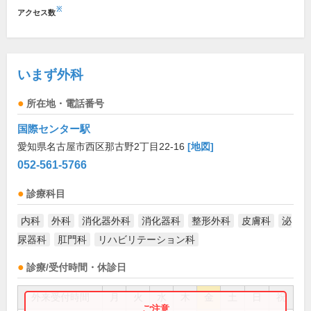
※
アクセス数
いまず外科
所在地・電話番号
国際センター駅
愛知県名古屋市西区那古野2丁目22-16
[地図]
052-561-5766
診療科目
内科
外科
消化器外科
消化器科
整形外科
皮膚科
泌
尿器科
肛門科
リハビリテーション科
診療/受付時間・休診日
外来受付時間
月
火
水
木
金
土
日
祝