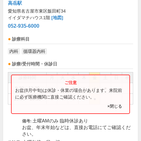
高岳駅
愛知県名古屋市東区飯田町34
イイダマチハウス1階
[地図]
052-935-6000
診療科目
内科
循環器内科
診療/受付時間・休診日
診療時間
月
火
水
木
金
土
日
祝
9:30～12:30
●
●
●
●
●
●
お盆(8月中旬)は休診・休業の場合があります。来院前
に必ず医療機関に直接ご確認ください。
15:30～18:30
●
●
●
●
●
×閉じる
土曜AMのみ 臨時休診あり
備考:
お盆、年末年始などは、直接お電話にてご確認くだ
さい。