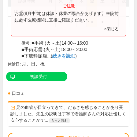
診療時間
月
火
水
木
金
土
日
祝
10:00～13:00
●
●
●
●
●
お盆(8月中旬)は休診・休業の場合があります。来院前
に必ず医療機関に直接ご確認ください。
16:00～18:00
●
●
●
●
●
×閉じる
■手術:(火～土)14:00～16:00
備考:
■手術応需:(火～土)18:00～20:00
■下肢静脈瘤...(
続きを読む
)
月、日、祝
休診日:
初診受付
口コミ
足の血管が目立ってきて、だるさを感じることがあり受
診しました。先生の説明は丁寧で看護師さんの対応は優しく
安心することがで...
もっと読む