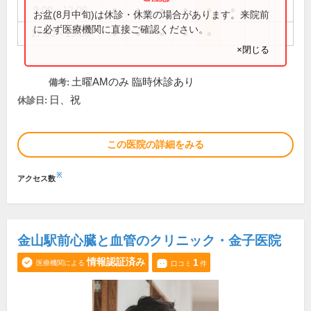
9:00～12:00
●
●
●
●
●
●
お盆(8月中旬)は休診・休業の場合があります。来院前
に必ず医療機関に直接ご確認ください。
17:00～19:00
●
●
●
●
●
×閉じる
土曜AMのみ 臨時休診あり
備考:
日、祝
休診日:
この医院の詳細をみる
※
アクセス数
金山駅前心臓と血管のクリニック・金子医院
情報認証済み
1
医療機関による
口コミ
件