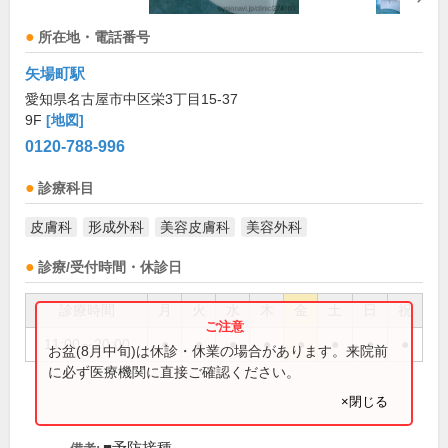
所在地・電話番号
矢場町駅
愛知県名古屋市中区栄3丁目15-37
9F
[地図]
0120-788-996
診療科目
皮膚科
形成外科
美容皮膚科
美容外科
診療/受付時間・休診日
診療時間
月
火
水
木
金
土
日
祝
11:00～20:00
●
●
●
●
●
●
●
●
お盆(8月中旬)は休診・休業の場合があります。来院前
に必ず医療機関に直接ご確認ください。
×閉じる