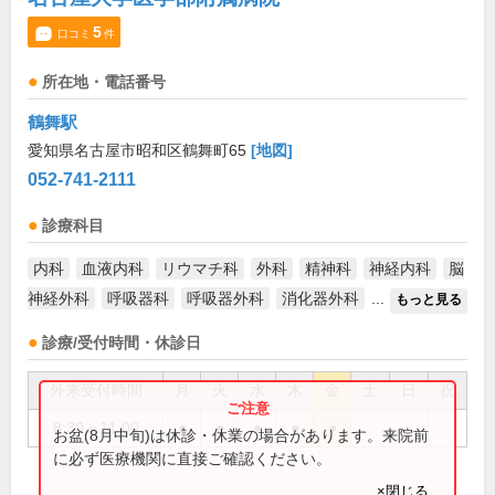
5
口コミ
件
所在地・電話番号
鶴舞駅
愛知県名古屋市昭和区鶴舞町65
[地図]
052-741-2111
診療科目
内科
血液内科
リウマチ科
外科
精神科
神経内科
脳
神経外科
呼吸器科
呼吸器外科
消化器外科
...
もっと見る
診療/受付時間・休診日
外来受付時間
月
火
水
木
金
土
日
祝
8:30～11:00
●
●
●
●
●
お盆(8月中旬)は休診・休業の場合があります。来院前
に必ず医療機関に直接ご確認ください。
×閉じる