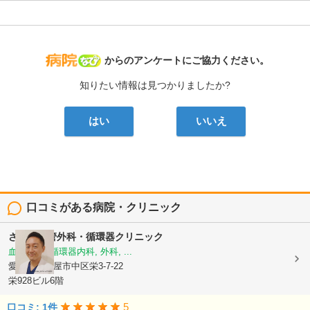
病院なび
からのアンケートにご協力ください。
知りたい情報は見つかりましたか?
はい
いいえ
口コミがある病院・クリニック
さかえ血管外科・循環器クリニック
血管外科, 循環器内科, 外科, ...
愛知県名古屋市中区栄3-7-22
栄928ビル6階
5
口コミ: 1件