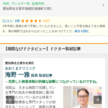
内科, アレルギー科, 血液内科, ...
愛知県名古屋市瑞穂区瑞穂町川澄1
4.67
口コミ: 3件
1年半前に産婦人科で手術していただきました。長いこと不安を抱えてきた病気
を、他の病院ではわからなかったことをみつけてくだ...
続きを読む
【病院なびドクタビュー】ドクター取材記事
愛知県名古屋市名東区
おおくまクリニック
海野 一雅
院長
取材記事
充実した検査体制が的確な診断につながっているのですね。
当院は、大きな病院で活躍してい
る専門の先生や検査技師に週1回
来ていただいているのも特長で
す。経験豊富な専門スタッフが担
当することによって、病変の見落