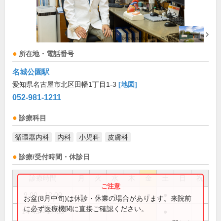
所在地・電話番号
名城公園駅
愛知県名古屋市北区田幡1丁目1-3
[地図]
052-981-1211
診療科目
循環器内科
内科
小児科
皮膚科
診療/受付時間・休診日
診療時間
月
火
水
木
金
土
日
祝
9:00～12:00
●
●
●
●
●
お盆(8月中旬)は休診・休業の場合があります。来院前
に必ず医療機関に直接ご確認ください。
14:45～17:00
●