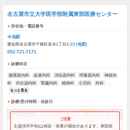
名古屋市立大学医学部附属東部医療センター
所在地・電話番号
今池駅
愛知県名古屋市千種区若水1丁目2-23
[地図]
052-721-7171
診療科目
循環器内科
血液内科
消化器内科
呼吸器内科
神経内
科
内分泌内科
腎臓内科
精神科
小児科
外科
...
もっと見る
診療/受付時間・休診日
外来受付時間
月
火
水
木
金
土
日
祝
8:45～11:30
●
●
●
●
●
お盆(8月中旬)は休診・休業の場合があります。来院前