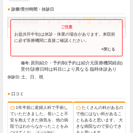
診療/受付時間・休診日
外来受付時間
月
火
水
木
金
土
日
祝
8:30～11:00
●
●
●
●
●
お盆(8月中旬)は休診・休業の場合があります。来院前
に必ず医療機関に直接ご確認ください。
×閉じる
原則紹介・予約制(予約は紹介元医療機関経由)
備考:
受付/診療日時は科目により異なる 臨時休診あり
土、日、祝
休診日:
口コミ
1年半前に産婦人科で手術し
たくさんの科があるの
ていただきました。長いこと不
で他にはない科があるこ
安を抱えてきた病気を、他の病
ともあると思います。 大
院ではわからなかったことをみ
きな病院なので安心でき
つけてくだ...
ると思います。
もっと読む