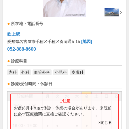
所在地・電話番号
吹上駅
愛知県名古屋市千種区千種区春岡通5-15
[地図]
052-888-8600
診療科目
内科
外科
血管外科
小児科
皮膚科
診療/受付時間・休診日
診療時間
月
火
水
木
金
土
日
祝
9:00～12:00
●
●
●
●
お盆(8月中旬)は休診・休業の場合があります。来院前
に必ず医療機関に直接ご確認ください。
9:00～13:00
●
×閉じる
16:00～19:00
●
●
●
●