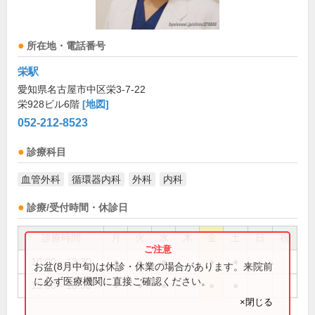
所在地・電話番号
栄駅
愛知県名古屋市中区栄3-7-22
栄928ビル6階
[地図]
052-212-8523
診療科目
血管外科
循環器内科
外科
内科
診療/受付時間・休診日
診療時間
月
火
水
木
金
土
日
祝
10:00～13:30
●
●
●
●
●
お盆(8月中旬)は休診・休業の場合があります。来院前
に必ず医療機関に直接ご確認ください。
15:00～18:30
●
●
●
●
●
×閉じる