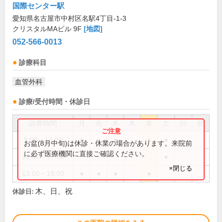
国際センター駅
愛知県名古屋市中村区名駅4丁目-1-3
クリスタルMAビル 9F
[地図]
052-566-0013
診療科目
血管外科
診療/受付時間・休診日
診療時間
月
火
水
木
金
土
日
祝
9:00～12:00
●
●
●
●
●
お盆(8月中旬)は休診・休業の場合があります。来院前
に必ず医療機関に直接ご確認ください。
13:00～17:00
●
×閉じる
13:00～18:00
●
●
●
●
木、日、祝
休診日: