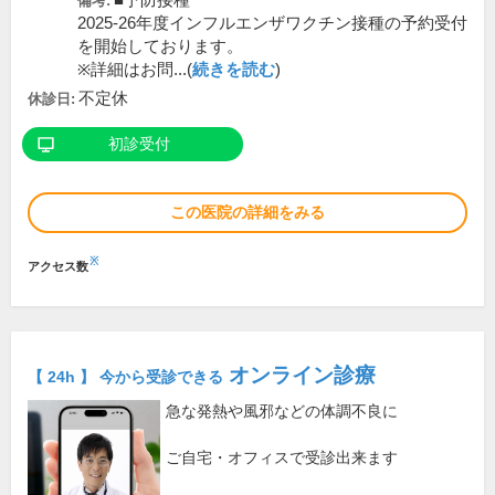
■予防接種
備考:
2025-26年度インフルエンザワクチン接種の予約受付
を開始しております。
※詳細はお問...(
続きを読む
)
不定休
休診日:
初診受付
この医院の詳細をみる
※
アクセス数
オンライン診療
【 24h 】 今から受診できる
急な発熱や風邪などの体調不良に
ご自宅・オフィスで受診出来ます