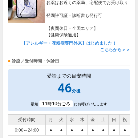
お薬はお近くの薬局、宅配便でお受け取り
登園許可証・診断書も発行可
【夜間休日・全国エリア】
【健康保険適用】
【アレルギー・花粉症専門外来】はじめました！
こちらから＞＞
診療／受付時間・休診日
受診までの目安時間
46
分後
11
10
時
分ごろ
最短
にお呼びいたします
受付時間
月
火
水
木
金
土
日
祝
0:00～24:00
●
●
●
●
●
●
●
●