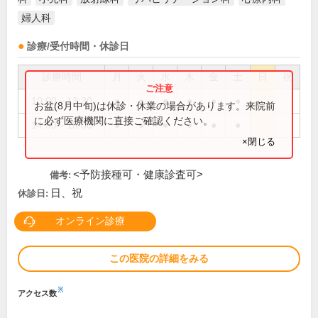
婦人科
診療/受付時間・休診日
診療時間
月
火
水
木
金
土
日
祝
10:00～13:30
●
●
●
●
●
●
お盆(8月中旬)は休診・休業の場合があります。来院前
に必ず医療機関に直接ご確認ください。
14:30～18:00
●
●
●
●
●
●
×閉じる
<予防接種可・健康診査可>
備考:
日、祝
休診日:
オンライン診療
この医院の詳細をみる
※
アクセス数