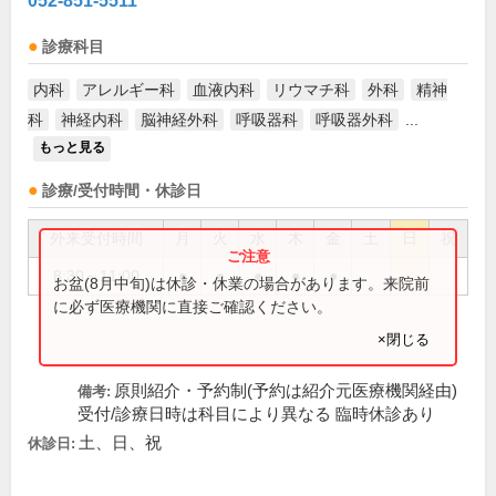
052-851-5511
診療科目
内科
アレルギー科
血液内科
リウマチ科
外科
精神
科
神経内科
脳神経外科
呼吸器科
呼吸器外科
...
もっと見る
診療/受付時間・休診日
外来受付時間
月
火
水
木
金
土
日
祝
8:30～11:00
●
●
●
●
●
お盆(8月中旬)は休診・休業の場合があります。来院前
に必ず医療機関に直接ご確認ください。
×閉じる
原則紹介・予約制(予約は紹介元医療機関経由)
備考:
受付/診療日時は科目により異なる 臨時休診あり
土、日、祝
休診日: