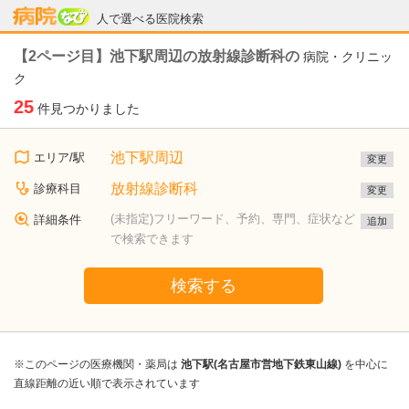
病院なび
人で選べる医院検索
【2ページ目】池下駅周辺の放射線診断科の
病院・クリニッ
ク
25
件見つかりました
池下駅周辺
エリア/駅
変更
放射線診断科
診療科目
変更
(未指定)フリーワード、予約、専門、症状など
詳細条件
追加
で検索できます
検索する
※このページの医療機関・薬局は
池下駅(名古屋市営地下鉄東山線)
を中心に
直線距離の近い順で表示されています