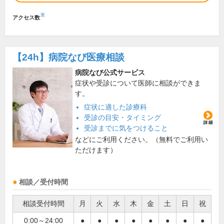
※
アクセス数
【24h】
病院なび医療相談
病院なび公式サービス
症状や受診について医師に相談ができま
す。
症状に適した診療科
受診の目安・タイミング
受診までに気をつけること
などにご利用ください。（無料でご利用い
ただけます）
相談／受付時間
相談受付時間
月
火
水
木
金
土
日
祝
0:00～24:00
●
●
●
●
●
●
●
●