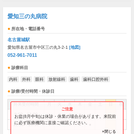
愛知三の丸病院
所在地・電話番号
名古屋城駅
愛知県名古屋市中区三の丸3-2-1
[地図]
052-961-7011
診療科目
内科
外科
眼科
放射線科
歯科
歯科口腔外科
診療/受付時間・休診日
外来受付時間
月
火
水
木
金
土
日
祝
8:50～11:00
●
●
●
●
●
お盆(8月中旬)は休診・休業の場合があります。来院前
に必ず医療機関に直接ご確認ください。
12:50～15:30
●
●
●
●
●
×閉じる