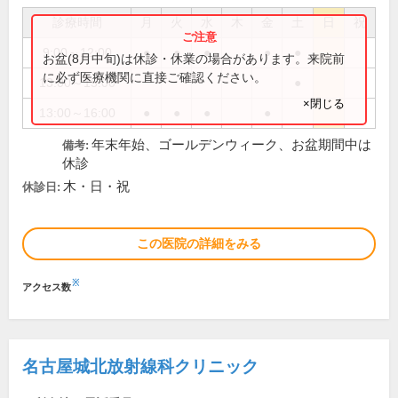
診療時間
月
火
水
木
金
土
日
祝
9:00～12:00
●
●
●
●
●
お盆(8月中旬)は休診・休業の場合があります。来院前
に必ず医療機関に直接ご確認ください。
13:00～15:00
●
×閉じる
13:00～16:00
●
●
●
●
年末年始、ゴールデンウィーク、お盆期間中は
備考:
休診
木・日・祝
休診日:
この医院の詳細をみる
※
アクセス数
名古屋城北放射線科クリニック