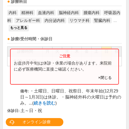
診療科目
内科
精神科
血液内科
脳神経内科
腫瘍内科
呼吸器内
科
アレルギー科
内分泌内科
リウマチ科
腎臓内科
...
もっと見る
診療/受付時間・休診日
診療時間
月
火
水
木
金
土
日
祝
9:00～17:00
●
●
●
●
●
お盆(8月中旬)は休診・休業の場合があります。来院前
に必ず医療機関に直接ご確認ください。
×閉じる
・土曜日、日曜日、祝祭日、年末年始(12月29
備考:
日～1月3日)は休診。・脳神経外科の火曜日は予約の
み。...(
続きを読む
)
土～日・祝
休診日:
オンライン診療