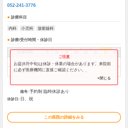
052-241-3776
診療科目
内科
小児科
放射線科
診療/受付時間・休診日
診療時間
月
火
水
木
金
土
日
祝
9:00～12:30
●
●
●
●
●
●
お盆(8月中旬)は休診・休業の場合があります。来院前
に必ず医療機関に直接ご確認ください。
14:00～16:30
●
●
●
×閉じる
予約制 臨時休診あり
備考:
日、祝
休診日:
この医院の詳細をみる