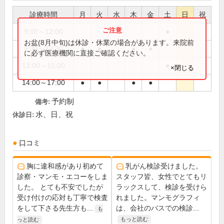
診療時間
月
火
水
木
金
土
日
祝
9:00～12:00
●
お盆(8月中旬)は休診・休業の場合があります。来院前
9:30～12:30
●
●
●
●
に必ず医療機関に直接ご確認ください。
13:00～15:00
●
×閉じる
14:00～17:00
●
●
●
●
予約制
備考:
水、日、祝
休診日:
口コミ
胸に違和感があり初めて
乳がん検診受けました。
診察・マンモ・エコーをしま
スタッフ皆、女性でとてもリ
した。 とても不安でしたが
ラックスして、検診を受けら
受け付けの応対も丁寧で検査
れました。マンモグラフィ
をして下さる先生方も...
は、会社のバスでの検診...
も
もっと読む
っと読む