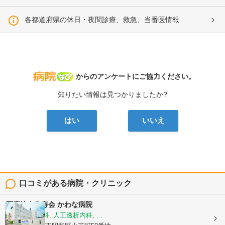
各都道府県の休日・夜間診療、救急、当番医情報
病院なび
からのアンケートにご協力ください。
知りたい情報は見つかりましたか?
はい
いいえ
口コミがある病院・クリニック
医療法人生寿会
かわな病院
内科, 腎臓内科, 人工透析内科, ...