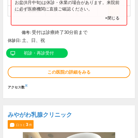
9:00～20:00
●
●
●
●
お盆(8月中旬)は休診・休業の場合があります。来院前
に必ず医療機関に直接ご確認ください。
18:00～20:00
●
×閉じる
受付は診療終了30分前まで
備考:
土、日、祝
休診日:
初診・再診受付
この医院の詳細をみる
※
アクセス数
みやがわ乳腺クリニック
3
口コミ
件