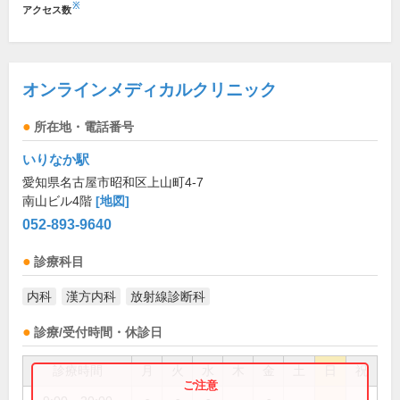
※
アクセス数
オンラインメディカルクリニック
所在地・電話番号
いりなか駅
愛知県名古屋市昭和区上山町4-7
南山ビル4階
[地図]
052-893-9640
診療科目
内科
漢方内科
放射線診断科
診療/受付時間・休診日
診療時間
月
火
水
木
金
土
日
祝