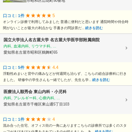
愛知県名古屋市昭和区山花町50番地
5
口コミ: 1件
オンライン診療で利用してみました 普通に便利だと思います 通院時間や待合時
間がないことが最大の利点かな 手書きの問診票だ...
続きを読む
国立大学法人名古屋大学
名古屋大学医学部附属病院
内科, 血液内科, リウマチ科, ...
愛知県名古屋市昭和区鶴舞町65
4.4
口コミ: 5件
浮動性めまいと背中の痛みなどが何週間も治らず、こちらの総合診療科に行き
ました。 研修中の学生さんも一緒でしたが、先生も学...
続きを読む
医療法人順秀会
東山内科・小児科
内科, アレルギー科, 心療内科, ...
愛知県名古屋市千種区東山通5丁目103
4
口コミ: 1件
混み合った住宅、オフィス街の一角にありますこちらの診療所では多くのスタ
ッフがきびきびと仕事をされているのが伺えました。あ...
続きを読む