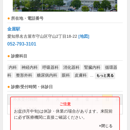
所在地・電話番号
金屋駅
愛知県名古屋市守山区守山2丁目18-22
[地図]
052-793-3101
診療科目
内科
神経内科
呼吸器科
消化器科
腎臓内科
循環器
科
整形外科
糖尿病内科
眼科
皮膚科
...
もっと見る
診療/受付時間・休診日
外来受付時間
月
火
水
木
金
土
日
祝
9:00～12:00
●
●
●
●
●
お盆(8月中旬)は休診・休業の場合があります。来院前
に必ず医療機関に直接ご確認ください。
×閉じる