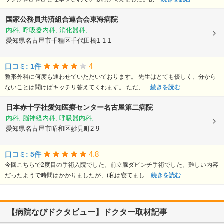
国家公務員共済組合連合会東海病院
内科, 呼吸器内科, 消化器科, ...
愛知県名古屋市千種区千代田橋1-1-1
4
口コミ: 1件
整形外科に何度も通わせていただいております。 先生はとても優しく、分から
ないことは聞けばキッチリ答えてくれます。 ただ、...
続きを読む
日本赤十字社愛知医療センター名古屋第二病院
内科, 脳神経内科, 呼吸器内科, ...
愛知県名古屋市昭和区妙見町2-9
4.8
口コミ: 5件
今回こちらで2度目の手術入院でした。前立腺ダビンチ手術でした。難しい内容
だったようで時間はかかりましたが、(私は寝てまし...
続きを読む
【病院なびドクタビュー】ドクター取材記事