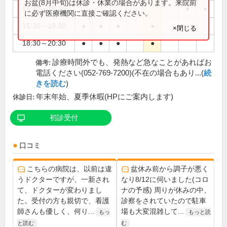
お盆(8月中旬)は休診・休業の場合があります。来院前
14:30～18:30
●
●
に必ず医療機関に直接ご確認ください。
15:30～18:30
●
●
●
●
×閉じる
18:30～20:30
●
●
●
●
診療時間外でも、発熱など急なことがあればお
備考:
電話ください(052-769-7200)(不在の場合もあり...(
続
きを読む
)
年末年始、夏季休暇(HPにご案内します)
休診日:
初診受付
口コミ
こちらの病院は、以前は違
盆休み前から調子が悪く
うドクターですが、一新され
なり8/12に伺いました(コロ
て、ドクターが変わりまし
ナの予感) 周りが休みの中、
た。受付の方も親切で、看護
診察をされていたので駐車
師さんも優しく、何り...
場も大変混雑して...
もっ
もっと読
と読む
む