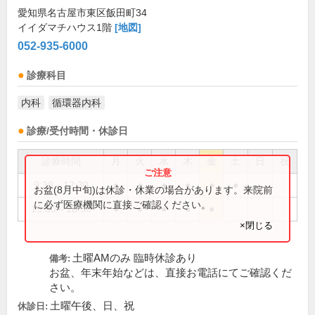
愛知県名古屋市東区飯田町34
イイダマチハウス1階
[地図]
052-935-6000
診療科目
内科
循環器内科
診療/受付時間・休診日
診療時間
月
火
水
木
金
土
日
祝
9:30～12:30
●
●
●
●
●
●
お盆(8月中旬)は休診・休業の場合があります。来院前
に必ず医療機関に直接ご確認ください。
15:30～18:30
●
●
●
●
●
×閉じる
土曜AMのみ 臨時休診あり
備考:
お盆、年末年始などは、直接お電話にてご確認くだ
さい。
土曜午後、日、祝
休診日: