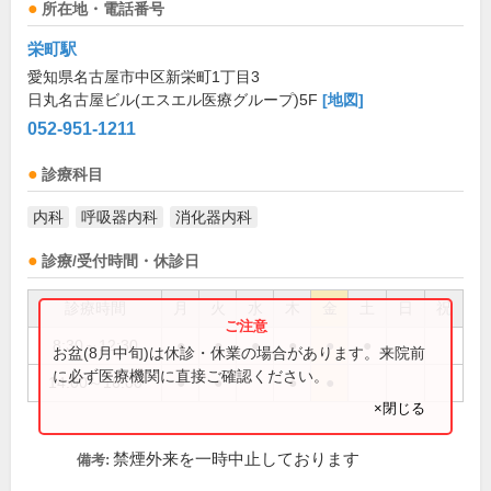
所在地・電話番号
栄町駅
愛知県名古屋市中区新栄町1丁目3
日丸名古屋ビル(エスエル医療グループ)5F
[地図]
052-951-1211
診療科目
内科
呼吸器内科
消化器内科
診療/受付時間・休診日
診療時間
月
火
水
木
金
土
日
祝
8:30～12:30
●
●
●
●
●
●
お盆(8月中旬)は休診・休業の場合があります。来院前
に必ず医療機関に直接ご確認ください。
14:00～16:00
●
●
●
●
×閉じる
禁煙外来を一時中止しております
備考: