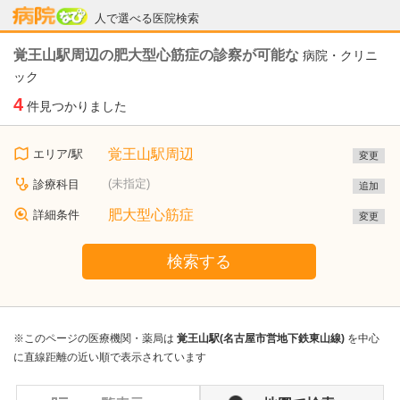
病院なび
人で選べる医院検索
覚王山駅周辺の肥大型心筋症の診察が可能な
病院・クリニ
ック
4
件見つかりました
覚王山駅周辺
エリア/駅
変更
(未指定)
診療科目
追加
肥大型心筋症
詳細条件
変更
検索する
※このページの医療機関・薬局は
覚王山駅(名古屋市営地下鉄東山線)
を中心
に直線距離の近い順で表示されています