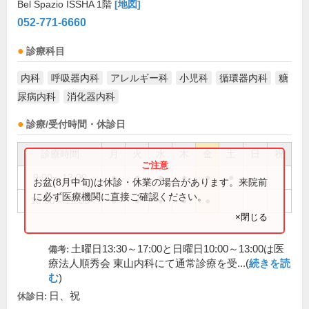
Bel Spazio ISSHA 1階
[地図]
052-771-6660
診療科目
内科
呼吸器内科
アレルギー科
小児科
循環器内科
糖
尿病内科
消化器内科
診療/受付時間・休診日
診療時間
月
火
水
木
金
土
日
祝
9:00～13:00
●
●
●
●
●
●
お盆(8月中旬)は休診・休業の場合があります。来院前
に必ず医療機関に直接ご確認ください。
16:00～19:00
●
●
●
●
●
×閉じる
土曜日13:30～17:00と日曜日10:00～13:00は医
備考:
療法人順秀会 東山内科にて通常診療を受...(
続きを読
む
)
日、祝
休診日: