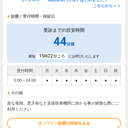
こちらから＞＞
診療／受付時間・休診日
受診までの目安時間
44
分後
15
22
時
分ごろ
最短
にお呼びいたします
受付時間
月
火
水
木
金
土
日
祝
0:00～24:00
●
●
●
●
●
●
●
●
その他
急な発熱、悪天候など直接医療機関に掛かる事が困難な際にご
利用ください
オンライン診療の詳細をみる