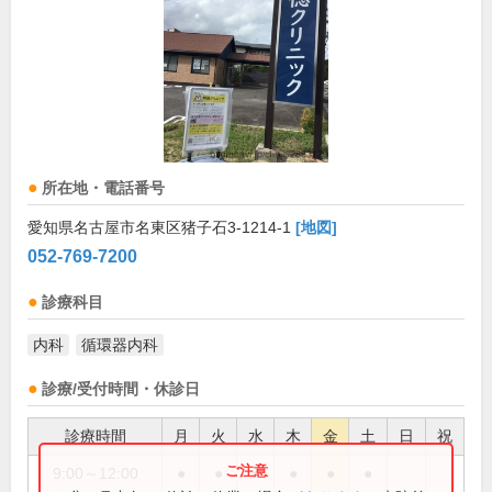
所在地・電話番号
愛知県名古屋市名東区猪子石3-1214-1
[地図]
052-769-7200
診療科目
内科
循環器内科
診療/受付時間・休診日
診療時間
月
火
水
木
金
土
日
祝
9:00～12:00
●
●
●
●
●
●