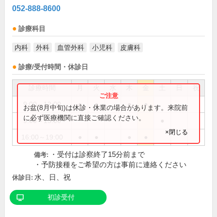
052-888-8600
診療科目
内科
外科
血管外科
小児科
皮膚科
診療/受付時間・休診日
診療時間
月
火
水
木
金
土
日
祝
9:00～12:00
●
●
●
●
お盆(8月中旬)は休診・休業の場合があります。来院前
に必ず医療機関に直接ご確認ください。
9:00～13:00
●
×閉じる
16:00～19:00
●
●
●
●
・受付は診察終了15分前まで
備考:
・予防接種をご希望の方は事前に連絡ください
水、日、祝
休診日:
初診受付