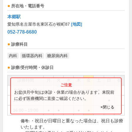
所在地・電話番号
本郷駅
愛知県名古屋市名東区石が根町87
[地図]
052-778-6680
診療科目
内科
循環器内科
糖尿病内科
診療/受付時間・休診日
診療時間
月
火
水
木
金
土
日
祝
9:00～12:00
●
●
●
●
●
●
お盆(8月中旬)は休診・休業の場合があります。来院前
に必ず医療機関に直接ご確認ください。
13:00～17:00
●
×閉じる
16:00～19:00
●
●
●
●
・祝日が日曜日と重なった場合は、祝日も診療
備考:
いたします。