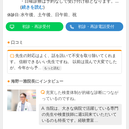
・日曜診療は予約なしで受け付け順となります。...
(
続きを読む
)
水午後、土午後、日午前、祝
休診日:
初診・再診受付
初診・再診電話受付
口コミ
先生の対応はよく、話を訊いて不安を取り除いてくれま
す。 信頼できるいい先生ですね。 以前は混んで大変でした
が、今年から予...
もっと読む
海野一雅
院長
にインタビュー
充実した検査体制が的確な診断につなが
っているのですね。
当院は、大きな病院で活躍している専門
の先生や検査技師に週1回来ていただいて
いるのも特長です。経験豊富…