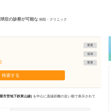
織球症の診察が可能な
病院・クリニック
変更
追加
症
変更
検索する
神奈川県横浜市港南区
今井内科クリニック
古屋市営地下鉄東山線)
を中心に直線距離の近い順で表示されて
瀧端 正博
理事長
取材記事
複数の医院を運営する先生がめざす医療の形と