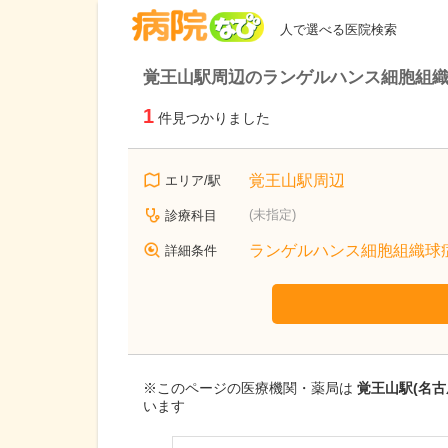
病院なび
人で選べる医院検索
覚王山駅周辺のランゲルハンス細胞組
1
件見つかりました
覚王山駅周辺
エリア/駅
(未指定)
診療科目
ランゲルハンス細胞組織球
詳細条件
※このページの医療機関・薬局は
覚王山駅(名
います