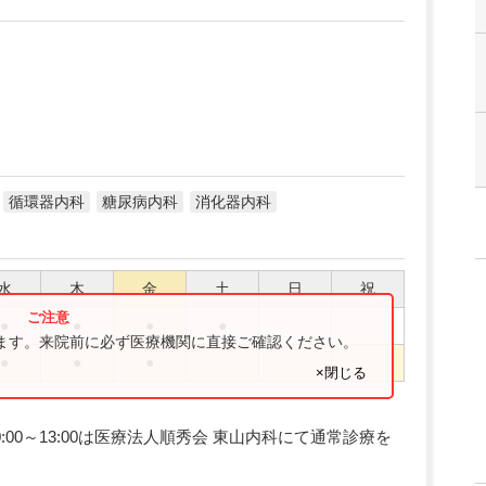
循環器内科
糖尿病内科
消化器内科
水
木
金
土
日
祝
●
●
●
●
ります。来院前に必ず医療機関に直接ご確認ください。
●
●
●
×閉じる
日10:00～13:00は医療法人順秀会 東山内科にて通常診療を