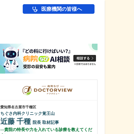
医療機関の皆様へ
医師(ドクター)の
愛知県名古屋市千種区
愛知県岡崎市
ちぐさ内科クリニック覚王山
わたなべ整形リ
近藤 千種
渡辺 隆之
院長
取材記事
貴院の特長や力を入れている診療を教えてくだ
クリニック名に