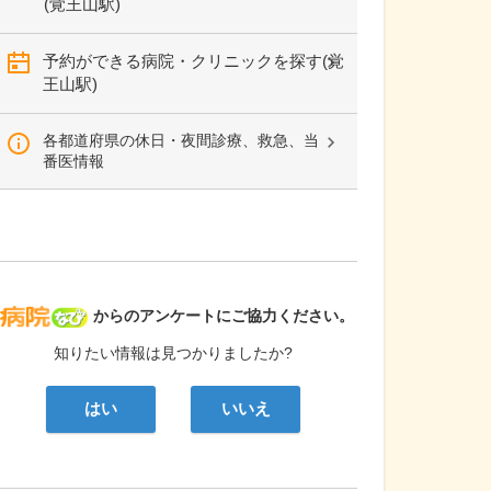
(覚王山駅)
予約ができる病院・クリニックを探す(覚
王山駅)
各都道府県の休日・夜間診療、救急、当
番医情報
病院なび
からのアンケートにご協力ください。
知りたい情報は見つかりましたか?
はい
いいえ