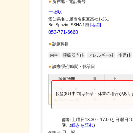
所在地・電話番号
一社駅
愛知県名古屋市名東区高社1-261
Bel Spazio ISSHA 1階
[地図]
052-771-6660
診療科目
内科
呼吸器内科
アレルギー科
小児科
診療/受付時間・休診日
診療時間
月
火
9:00～13:00
●
●
お盆(8月中旬)は休診・休業の場合があ
16:00～19:00
●
●
土曜日13:30～17:00と日曜
備考:
受...(
続きを読む
)
日、祝
休診日: