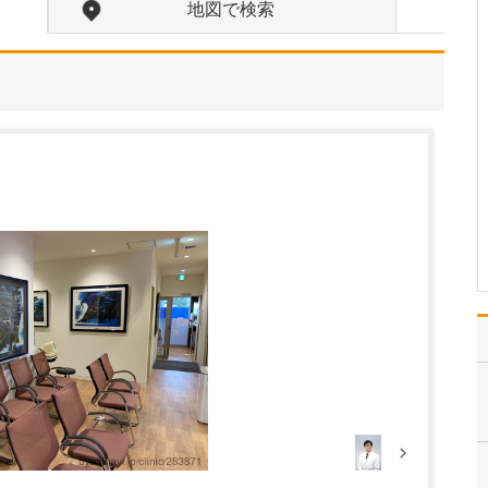
は、どのようなものでしょうか?
地図で検索
当院には、基幹病院で豊
富な臨床経験を積んでき
た医師が多く在籍してお
り、その知見と経験を生
かした「標準医療」の提
供をめざしています。標
準医療とは、科学的根拠
や論文などのエビデンス
に基づき、現時点で最も
適…
>>記事全文を読む