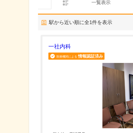
一覧表示
駅から近い順に全
1
件を表示
一社内科
情報認証済み
医療機関による