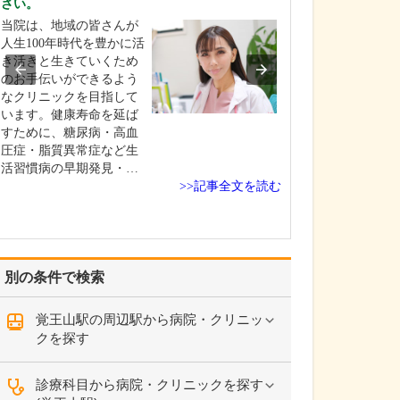
さい。
を非常に重視し
当院は、地域の皆さんが
整形外科医とし
人生100年時代を豊かに活
さんが今つらい
き活きと生きていくため
いる痛みを緩和
のお手伝いができるよう
はもちろんです
なクリニックを目指して
以上に痛みが起
います。健康寿命を延ば
い、痛みが起き
すために、糖尿病・高血
化しにくい体づ
圧症・脂質異常症など生
導することが重
活習慣病の早期発見・…
えています。肩
>>記事全文を読む
が痛…
別の条件で検索
覚王山駅の周辺駅から病院・クリニッ
クを探す
診療科目から病院・クリニックを探す