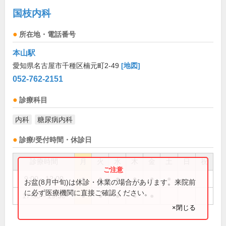
国枝内科
所在地・電話番号
本山駅
愛知県名古屋市千種区楠元町2-49
[地図]
052-762-2151
診療科目
内科
糖尿病内科
診療/受付時間・休診日
診療時間
月
火
水
木
金
土
日
祝
9:00～12:00
●
●
●
●
●
●
お盆(8月中旬)は休診・休業の場合があります。来院前
に必ず医療機関に直接ご確認ください。
17:30～19:30
●
●
●
●
●
×閉じる