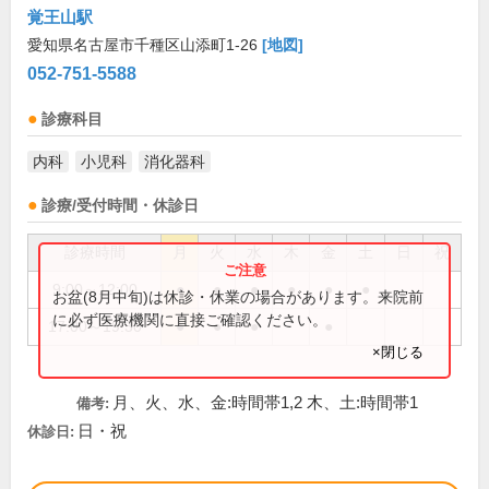
覚王山駅
愛知県名古屋市千種区山添町1-26
[地図]
052-751-5588
診療科目
内科
小児科
消化器科
診療/受付時間・休診日
診療時間
月
火
水
木
金
土
日
祝
9:00～12:00
●
●
●
●
●
●
お盆(8月中旬)は休診・休業の場合があります。来院前
に必ず医療機関に直接ご確認ください。
17:00～19:30
●
●
●
●
×閉じる
月、火、水、金:時間帯1,2 木、土:時間帯1
備考:
日・祝
休診日: