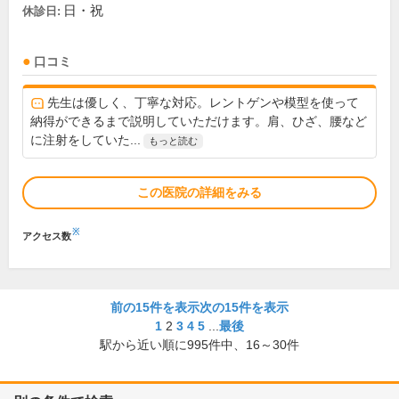
日・祝
休診日:
口コミ
先生は優しく、丁寧な対応。レントゲンや模型を使って
納得ができるまで説明していただけます。肩、ひざ、腰など
に注射をしていた...
もっと読む
この医院の詳細をみる
※
アクセス数
前の15件を表示
次の15件を表示
1
2
3
4
5
...
最後
駅から近い順に
995
件中、
16～30件