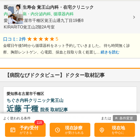
医療法人 生寿会
覚王山内科・在宅クリニック
内科, 糖尿病・内分泌内科, 循環器内科
愛知県名古屋市千種区覚王山通九丁目19番8
KIRARITO覚王山2階2A号室
5
口コミ: 2件
金曜日午後5時から循環器科をネット予約していきました。 待ち時間無く診
察、胸部レントゲン、心電図、採血と段取り良く処置し...
続きを読む
【病院なびドクタビュー】ドクター取材記事
愛知県名古屋市千種区
ちぐさ内科クリニック覚王山
近藤 千種
院長
取材記事
貴院の特長や力を入れている診療を教えてください。
条件変更
118
当院は、地域の皆さんが人生100
予約/受付
現在診療
現在地
年時代を豊かに活き活きと生きて
いくためのお手伝いができるよう