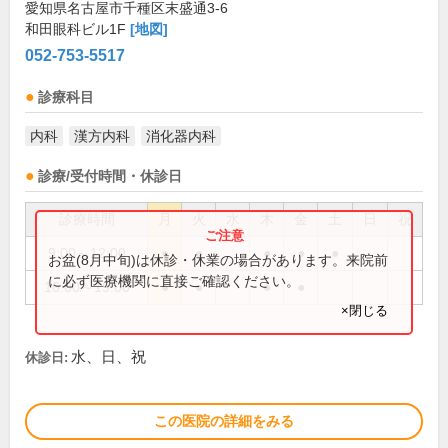
愛知県名古屋市千種区末盛通3-6
和田眼科ビル1F
[地図]
052-753-5517
診療科目
内科
漢方内科
消化器内科
診療/受付時間・休診日
診療時間
月
火
水
木
金
土
日
祝
9:00～12:00
●
●
●
●
●
お盆(8月中旬)は休診・休業の場合があります。来院前
に必ず医療機関に直接ご確認ください。
16:00～19:00
●
●
●
●
×閉じる
水、日、祝
休診日:
この医院の詳細をみる