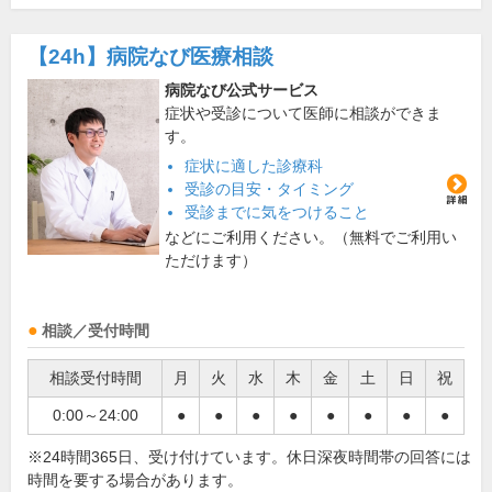
【24h】
病院なび医療相談
病院なび公式サービス
症状や受診について医師に相談ができま
す。
症状に適した診療科
受診の目安・タイミング
受診までに気をつけること
などにご利用ください。（無料でご利用い
ただけます）
相談／受付時間
相談受付時間
月
火
水
木
金
土
日
祝
0:00～24:00
●
●
●
●
●
●
●
●
※24時間365日、受け付けています。休日深夜時間帯の回答には
時間を要する場合があります。