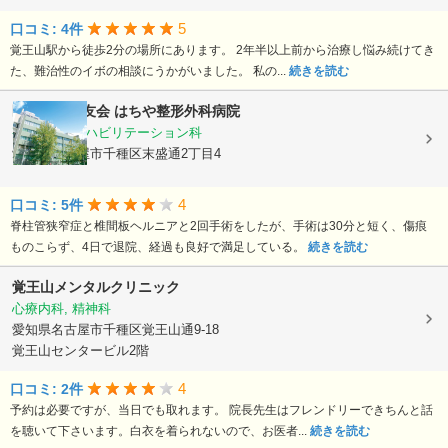
5
口コミ: 4件
覚王山駅から徒歩2分の場所にあります。 2年半以上前から治療し悩み続けてき
た、難治性のイボの相談にうかがいました。 私の...
続きを読む
医療法人蜂友会
はちや整形外科病院
整形外科, リハビリテーション科
愛知県名古屋市千種区末盛通2丁目4
4
口コミ: 5件
脊柱管狭窄症と椎間板ヘルニアと2回手術をしたが、手術は30分と短く、傷痕
ものこらず、4日で退院、経過も良好で満足している。
続きを読む
覚王山メンタルクリニック
心療内科, 精神科
愛知県名古屋市千種区覚王山通9-18
覚王山センタービル2階
4
口コミ: 2件
予約は必要ですが、当日でも取れます。 院長先生はフレンドリーできちんと話
を聴いて下さいます。白衣を着られないので、お医者...
続きを読む