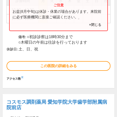
診療時間
月
火
水
木
金
土
日
祝
10:00～12:30
●
●
●
●
お盆(8月中旬)は休診・休業の場合があります。来院前
に必ず医療機関に直接ご確認ください。
15:30～19:00
●
●
●
×閉じる
○初診診察は18時30分まで
備考:
○木曜日の午前は往診を行っております
土、日、祝
休診日:
この医院の詳細をみる
※
アクセス数
コスモス調剤薬局 愛知学院大学歯学部附属病
院前店