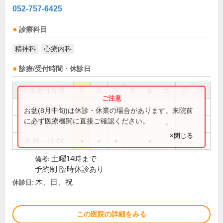
052-757-6425
診療科目
精神科
心療内科
診療/受付時間・休診日
外来受付時間
月
火
水
木
金
土
日
祝
9:00～13:00
●
●
●
●
お盆(8月中旬)は休診・休業の場合があります。来院前
に必ず医療機関に直接ご確認ください。
9:00～14:00
●
×閉じる
16:45～19:00
●
●
●
●
土曜14時まで
備考:
予約制 臨時休診あり
木、日、祝
休診日:
この医院の詳細をみる