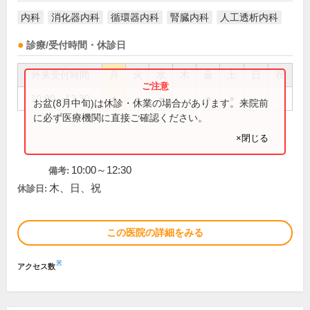
内科
消化器内科
循環器内科
腎臓内科
人工透析内科
診療/受付時間・休診日
外来受付時間
月
火
水
木
金
土
日
祝
10:00～12:30
●
●
●
●
●
お盆(8月中旬)は休診・休業の場合があります。来院前
に必ず医療機関に直接ご確認ください。
×閉じる
10:00～12:30
備考:
木、日、祝
休診日:
この医院の詳細をみる
※
アクセス数