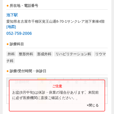
所在地・電話番号
池下駅
愛知県名古屋市千種区覚王山通8-70-1サンクレア池下東棟4階
[地図]
052-759-2006
診療科目
外科
整形外科
形成外科
リハビリテーション科
リウマ
チ科
診療/受付時間・休診日
診療時間
月
火
水
木
金
土
日
祝
9:00～13:00
●
●
●
●
●
●
お盆(8月中旬)は休診・休業の場合があります。来院前
に必ず医療機関に直接ご確認ください。
15:30～18:30
●
●
●
●
×閉じる