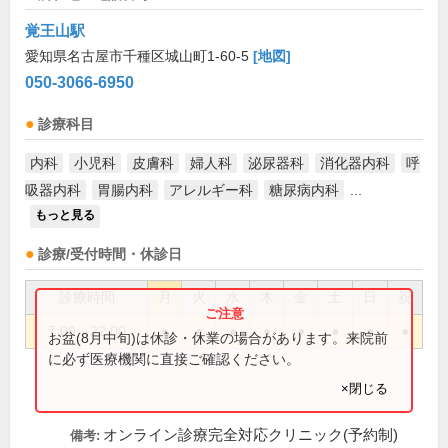
覚王山駅
愛知県名古屋市千種区城山町1-60-5
[地図]
050-3066-6950
診療科目
内科
小児科
皮膚科
婦人科
泌尿器科
消化器内科
呼
吸器内科
胃腸内科
アレルギー科
糖尿病内科
...
もっと見る
診療/受付時間・休診日
診療時間
月
火
水
木
金
土
日
祝
7:00～22:00
●
●
●
●
●
●
●
●
お盆(8月中旬)は休診・休業の場合があります。来院前
に必ず医療機関に直接ご確認ください。
×閉じる
オンライン診療完全対応クリニック(予約制)
備考: