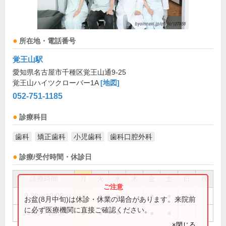
所在地・電話番号
覚王山駅
愛知県名古屋市千種区覚王山通9-25
覚王山ハイツクローバー1A
[地図]
052-751-1185
診療科目
歯科
矯正歯科
小児歯科
歯科口腔外科
診療/受付時間・休診日
診療時間
月
火
水
木
金
土
日
祝
9:30～13:00
●
●
●
●
●
お盆(8月中旬)は休診・休業の場合があります。来院前
に必ず医療機関に直接ご確認ください。
14:30～18:00
●
●
●
●
●
×閉じる