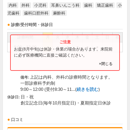
内科
外科
小児科
耳鼻いんこう科
歯科
矯正歯科
小
児歯科
歯科口腔外科
麻酔科
診療/受付時間・休診日
診療時間
月
火
水
木
金
土
日
祝
9:00～12:00
●
●
●
●
●
●
お盆(8月中旬)は休診・休業の場合があります。来院前
に必ず医療機関に直接ご確認ください。
×閉じる
上記は内科、外科の診療時間となります。
備考:
一部診療科予約制
9:00～12:00 (受付8:30～11...(
続きを読む
)
日・祝
休診日:
創立記念日(毎年10月指定日)・夏期指定日休診
口コミ