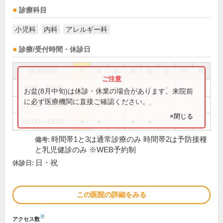
診療科目
小児科
内科
アレルギー科
診療/受付時間・休診日
診療時間
月
火
水
木
金
土
日
祝
9:00～12:00
●
●
●
●
●
●
お盆(8月中旬)は休診・休業の場合があります。来院前
に必ず医療機関に直接ご確認ください。
15:00～16:00
●
●
●
●
×閉じる
16:00～18:00
●
●
●
●
時間帯1と3は通常診療のみ 時間帯2は予防接種
備考:
と乳児健診のみ ※WEB予約制
日・祝
休診日:
この医院の詳細をみる
※
アクセス数