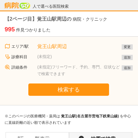
病院なび
人で選べる医院検索
【2ページ目】覚王山駅周辺の
病院・クリニック
995
件見つかりました
覚王山駅周辺
エリア/駅
変更
(未指定)
診療科目
追加
(未指定)フリーワード、予約、専門、症状など
詳細条件
追加
で検索できます
検索する
※このページの医療機関・薬局は
覚王山駅(名古屋市営地下鉄東山線)
を中心
に直線距離の近い順で表示されています