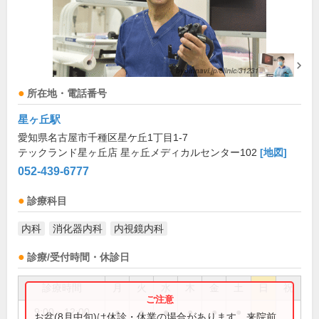
所在地・電話番号
星ヶ丘駅
愛知県名古屋市千種区星ケ丘1丁目1-7
テックランド星ヶ丘店 星ヶ丘メディカルセンター102
[地図]
052-439-6777
診療科目
内科
消化器内科
内視鏡内科
診療/受付時間・休診日
診療時間
月
火
水
木
金
土
日
祝
9:00～12:00
●
●
●
●
●
●
お盆(8月中旬)は休診・休業の場合があります。来院前