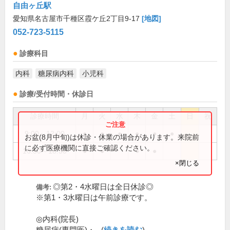
自由ヶ丘駅
愛知県名古屋市千種区霞ケ丘2丁目9-17
[地図]
052-723-5115
診療科目
内科
糖尿病内科
小児科
診療/受付時間・休診日
診療時間
月
火
水
木
金
土
日
祝
9:00～12:00
●
●
●
●
●
●
お盆(8月中旬)は休診・休業の場合があります。来院前
に必ず医療機関に直接ご確認ください。
16:30～18:30
●
●
●
●
×閉じる
◎第2・4水曜日は全日休診◎
備考:
※第1・3水曜日は午前診療です。
◎内科(院長)