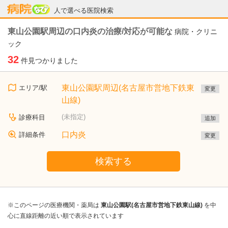
病院なび
人で選べる医院検索
東山公園駅周辺の口内炎の治療/対応が可能な
病院・クリニ
ック
32
件見つかりました
東山公園駅周辺(名古屋市営地下鉄東
エリア/駅
変更
山線)
(未指定)
診療科目
追加
口内炎
詳細条件
変更
検索する
※このページの医療機関・薬局は
東山公園駅(名古屋市営地下鉄東山線)
を中
心に直線距離の近い順で表示されています