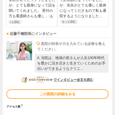
が、とても親身になって話を
が、先生がとても優しく親身
聞いてくれました。 受付の
になってくださるので私も通
方も看護師さんも優し...
院するようになりました...
も
もっと読む
っと読む
近藤千種
院長
にインタビュー
貴院の特長や力を入れている診療を教え
てください。
当院は、地域の皆さんが人生100年時代
を豊かに活き活きと生きていくためのお手
伝いができるようなクリニ…
DOCTORVIEW
でインタビュー全文を読む
この医院の詳細をみる
※
アクセス数