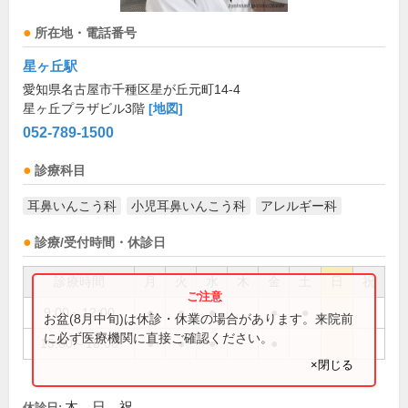
所在地・電話番号
星ヶ丘駅
愛知県名古屋市千種区星が丘元町14-4
星ヶ丘プラザビル3階
[地図]
052-789-1500
診療科目
耳鼻いんこう科
小児耳鼻いんこう科
アレルギー科
診療/受付時間・休診日
診療時間
月
火
水
木
金
土
日
祝
9:00～12:00
●
●
●
●
●
お盆(8月中旬)は休診・休業の場合があります。来院前
に必ず医療機関に直接ご確認ください。
15:00～18:00
●
●
●
●
×閉じる
木、日、祝
休診日: