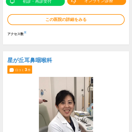
オンライン診療
初診・再診受付
この医院の詳細をみる
※
アクセス数
星が丘耳鼻咽喉科
3
口コミ
件