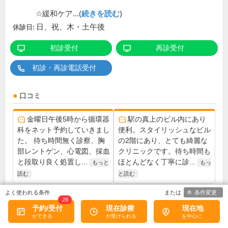
☆緩和ケア...(
続きを読む
)
日、祝、木・土午後
休診日:
初診受付
再診受付
初診・再診電話受付
口コミ
金曜日午後5時から循環器
駅の真上のビル内にあり
科をネット予約していきまし
便利。スタイリッシュなビル
た。 待ち時間無く診察、胸
の2階にあり、とても綺麗な
部レントゲン、心電図、採血
クリニックです。待ち時間も
と段取り良く処置し...
ほとんどなく丁寧に診...
もっと
もっ
読む
と読む
条件変更
28
この医院の詳細をみる
予約/受付
現在診療
現在地
※