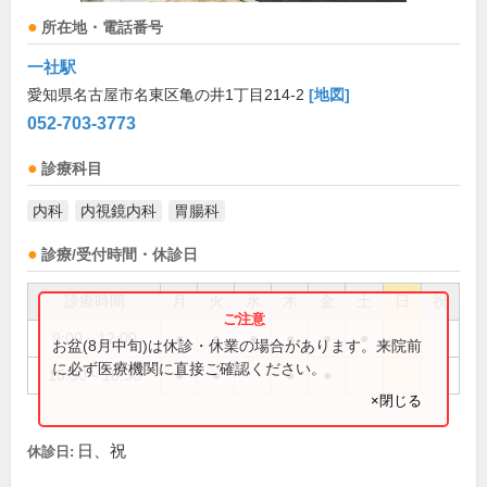
所在地・電話番号
一社駅
愛知県名古屋市名東区亀の井1丁目214-2
[地図]
052-703-3773
診療科目
内科
内視鏡内科
胃腸科
診療/受付時間・休診日
診療時間
月
火
水
木
金
土
日
祝
9:00～12:00
●
●
●
●
●
●
お盆(8月中旬)は休診・休業の場合があります。来院前
に必ず医療機関に直接ご確認ください。
15:30～18:30
●
●
●
●
×閉じる
日、祝
休診日: