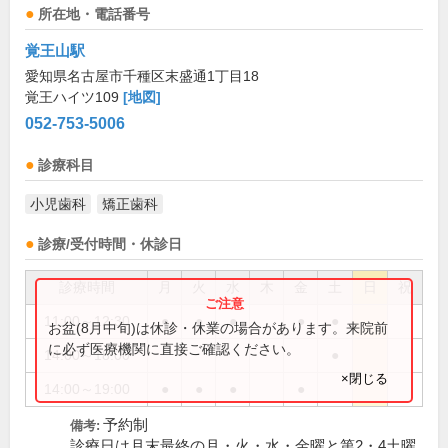
所在地・電話番号
覚王山駅
愛知県名古屋市千種区末盛通1丁目18
覚王ハイツ109
[地図]
052-753-5006
診療科目
小児歯科
矯正歯科
診療/受付時間・休診日
診療時間
月
火
水
木
金
土
日
祝
11:00～12:30
●
●
●
●
●
お盆(8月中旬)は休診・休業の場合があります。来院前
に必ず医療機関に直接ご確認ください。
14:00～18:00
●
×閉じる
14:00～19:00
●
●
●
●
予約制
備考:
診療日は月末最終の月・火・水・金曜と第2・4土曜