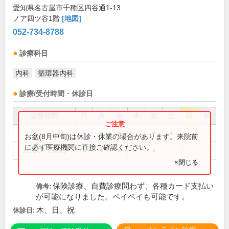
愛知県名古屋市千種区四谷通1-13
ノア四ツ谷1階
[地図]
052-734-8788
診療科目
内科
循環器内科
診療/受付時間・休診日
診療時間
月
火
水
木
金
土
日
祝
9:00～13:00
●
●
●
●
●
お盆(8月中旬)は休診・休業の場合があります。来院前
に必ず医療機関に直接ご確認ください。
16:00～19:00
●
●
●
●
×閉じる
保険診療、自費診療問わず、各種カード支払い
備考:
が可能になりました。ペイペイも可能です。
木、日、祝
休診日: