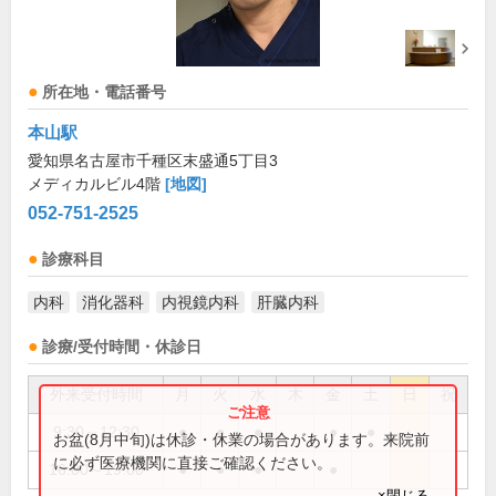
所在地・電話番号
本山駅
愛知県名古屋市千種区末盛通5丁目3
メディカルビル4階
[地図]
052-751-2525
診療科目
内科
消化器科
内視鏡内科
肝臓内科
診療/受付時間・休診日
外来受付時間
月
火
水
木
金
土
日
祝
9:30～12:30
●
●
●
●
●
お盆(8月中旬)は休診・休業の場合があります。来院前
に必ず医療機関に直接ご確認ください。
16:00～19:00
●
●
●
●
×閉じる