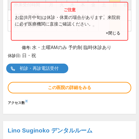
外来受付時間
月
火
水
木
金
土
日
祝
9:00～12:00
●
●
●
●
●
●
お盆(8月中旬)は休診・休業の場合があります。来院前
に必ず医療機関に直接ご確認ください。
16:00～19:00
●
●
●
●
×閉じる
水・土曜AMのみ 予約制 臨時休診あり
備考:
日・祝
休診日:
初診・再診電話受付
この医院の詳細をみる
※
アクセス数
Lino Suginoko デンタルルーム