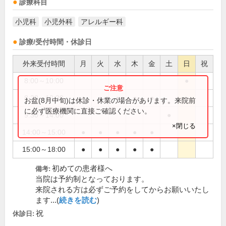
診療科目
小児科
小児外科
アレルギー科
診療/受付時間・休診日
外来受付時間
月
火
水
木
金
土
日
祝
8:00～10:00
●
8:30～12:30
●
●
●
●
●
お盆(8月中旬)は休診・休業の場合があります。来院前
に必ず医療機関に直接ご確認ください。
9:30～14:00
●
×閉じる
14:00～15:00
●
●
●
●
●
15:00～18:00
●
●
●
●
●
初めての患者様へ
備考:
当院は予約制となっております。
来院される方は必ずご予約をしてからお願いいたし
ます...(
続きを読む
)
祝
休診日: