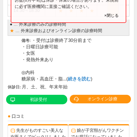
お盆(8月中旬)は休診・休業の場合があります。来院前
に必ず医療機関に直接ご確認ください。
★
★
★
★
14:30～18:30
×閉じる
●
…
外来診療のみの診療時間
★
…
外来診療およびオンライン診療の診療時間
・受付は診療終了30分前まで
備考:
・日曜日診療可能
・女医
・発熱外来あり
◎内科
糖尿病・高血圧・脂...(
続きを読む
)
月、土、祝、年末年始
休診日:
オンライン診療
初診受付
口コミ
先生がものすごい美人な
娘が子宮頸がんワクチン
女医さんでビックリしました
でお世話になっていました