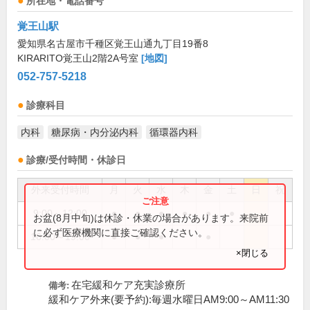
所在地・電話番号
覚王山駅
愛知県名古屋市千種区覚王山通九丁目19番8
KIRARITO覚王山2階2A号室
[地図]
052-757-5218
診療科目
内科
糖尿病・内分泌内科
循環器内科
診療/受付時間・休診日
外来受付時間
月
火
水
木
金
土
日
祝
9:00～12:00
●
●
●
●
●
●
お盆(8月中旬)は休診・休業の場合があります。来院前
に必ず医療機関に直接ご確認ください。
16:00～19:00
●
●
●
●
×閉じる
在宅緩和ケア充実診療所
備考:
緩和ケア外来(要予約):毎週水曜日AM9:00～AM11:30