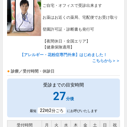
ご自宅・オフィスで受診出来ます
お薬はお近くの薬局、宅配便でお受け取り
登園許可証・診断書も発行可
【夜間休日・全国エリア】
【健康保険適用】
【アレルギー・花粉症専門外来】はじめました！
こちらから＞＞
診療／受付時間・休診日
受診までの目安時間
27
分後
22
2
時
分ごろ
最短
にお呼びいたします
受付時間
月
火
水
木
金
土
日
祝