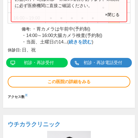
に必ず医療機関に直接ご確認ください。
14:00～15:00
●
×閉じる
16:00～19:00
●
●
●
●
●
・胃カメラは午前中(予約制)
備考:
・14:00～16:00大腸カメラ検査(予約制)
・当面、土曜日の14...(
続きを読む
)
日、祝
休診日:
初診・再診受付
初診・再診電話受付
この医院の詳細をみる
※
アクセス数
ウチカラクリニック