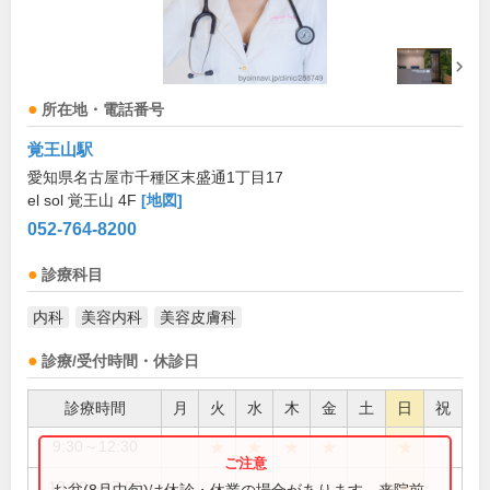
所在地・電話番号
覚王山駅
愛知県名古屋市千種区末盛通1丁目17
el sol 覚王山 4F
[地図]
052-764-8200
診療科目
内科
美容内科
美容皮膚科
診療/受付時間・休診日
診療時間
月
火
水
木
金
土
日
祝
★
★
★
★
★
9:30～12:30
★
13:30～17:00