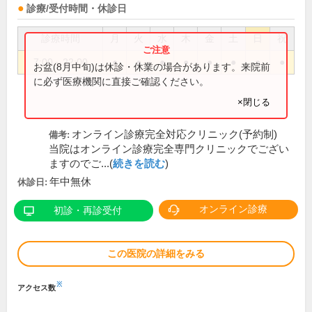
診療/受付時間・休診日
診療時間
月
火
水
木
金
土
日
祝
7:00～22:00
●
●
●
●
●
●
●
●
お盆(8月中旬)は休診・休業の場合があります。来院前
に必ず医療機関に直接ご確認ください。
×閉じる
オンライン診療完全対応クリニック(予約制)
備考:
当院はオンライン診療完全専門クリニックでござい
ますのでご...(
続きを読む
)
年中無休
休診日:
オンライン診療
初診・再診受付
この医院の詳細をみる
※
アクセス数