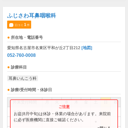
ふじさわ耳鼻咽喉科
1
口コミ
件
所在地・電話番号
愛知県名古屋市名東区平和が丘2丁目212
[地図]
052-760-0008
診療科目
耳鼻いんこう科
診療/受付時間・休診日
外来受付時間
月
火
水
木
金
土
日
祝
9:00～12:00
●
●
●
●
お盆(8月中旬)は休診・休業の場合があります。来院前
に必ず医療機関に直接ご確認ください。
9:00～13:00
●