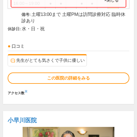
×閉じる
16:00～19:00
●
●
●
●
土曜13:00まで 土曜PMは訪問診療対応 臨時休
備考:
診あり
水・日・祝
休診日:
口コミ
先生がとても気さくで子供に優しい
この医院の詳細をみる
※
アクセス数
小早川医院