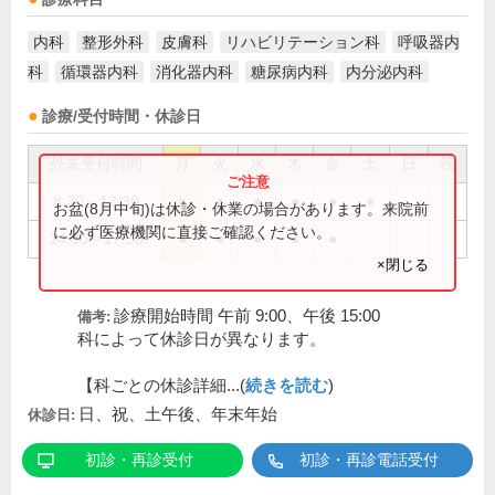
内科
整形外科
皮膚科
リハビリテーション科
呼吸器内
科
循環器内科
消化器内科
糖尿病内科
内分泌内科
診療/受付時間・休診日
外来受付時間
月
火
水
木
金
土
日
祝
8:30～12:30
●
●
●
●
●
●
お盆(8月中旬)は休診・休業の場合があります。来院前
に必ず医療機関に直接ご確認ください。
14:30～17:30
●
●
●
●
●
×閉じる
診療開始時間 午前 9:00、午後 15:00
備考:
科によって休診日が異なります。
【科ごとの休診詳細...(
続きを読む
)
日、祝、土午後、年末年始
休診日:
初診・再診受付
初診・再診電話受付