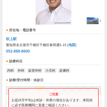
所在地・電話番号
吹上駅
愛知県名古屋市千種区千種区春岡通5-15
[地図]
052-888-8600
診療科目
内科
外科
血管外科
小児科
皮膚科
診療/受付時間・休診日
診療時間
月
火
水
木
金
土
日
祝
9:00～12:00
●
●
●
●
お盆(8月中旬)は休診・休業の場合があります。来院前
に必ず医療機関に直接ご確認ください。
9:00～13:00
●