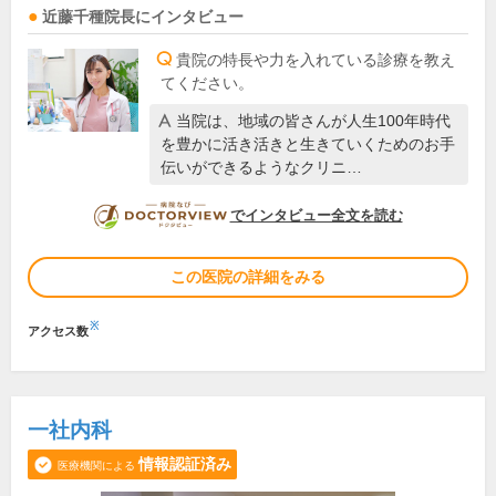
近藤千種
院長
にインタビュー
貴院の特長や力を入れている診療を教え
てください。
当院は、地域の皆さんが人生100年時代
を豊かに活き活きと生きていくためのお手
伝いができるようなクリニ…
DOCTORVIEW
でインタビュー全文を読む
この医院の詳細をみる
※
アクセス数
一社内科
情報認証済み
医療機関による