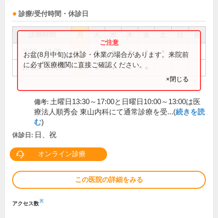
診療/受付時間・休診日
診療時間
月
火
水
木
金
土
日
祝
9:00～13:00
●
●
●
●
●
●
お盆(8月中旬)は休診・休業の場合があります。来院前
に必ず医療機関に直接ご確認ください。
16:00～19:00
●
●
●
●
●
×閉じる
土曜日13:30～17:00と日曜日10:00～13:00は医
備考:
療法人順秀会 東山内科にて通常診療を受...(
続きを読
む
)
日、祝
休診日:
オンライン診療
この医院の詳細をみる
※
アクセス数