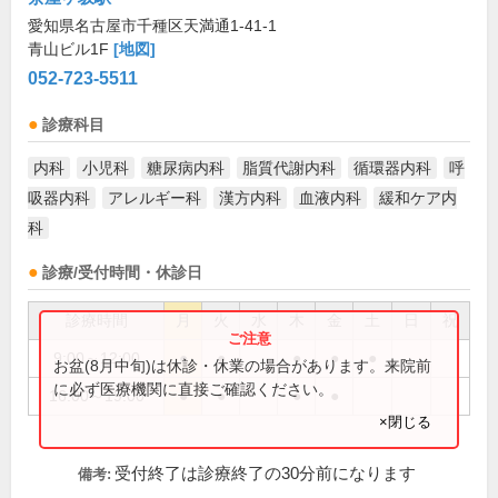
愛知県名古屋市千種区天満通1-41-1
青山ビル1F
[地図]
052-723-5511
診療科目
内科
小児科
糖尿病内科
脂質代謝内科
循環器内科
呼
吸器内科
アレルギー科
漢方内科
血液内科
緩和ケア内
科
診療/受付時間・休診日
診療時間
月
火
水
木
金
土
日
祝
9:00～12:00
●
●
●
●
●
お盆(8月中旬)は休診・休業の場合があります。来院前
に必ず医療機関に直接ご確認ください。
16:00～19:00
●
●
●
●
×閉じる
受付終了は診療終了の30分前になります
備考: