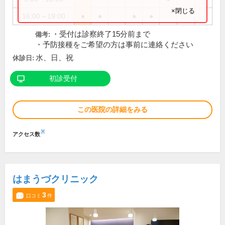
×閉じる
16:00～19:00
●
●
●
●
・受付は診察終了15分前まで
備考:
・予防接種をご希望の方は事前に連絡ください
水、日、祝
休診日:
初診受付
この医院の詳細をみる
※
アクセス数
はまうづクリニック
3
口コミ
件