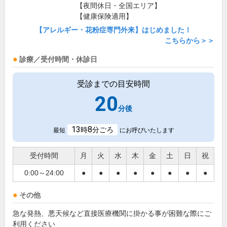
【夜間休日・全国エリア】
【健康保険適用】
【アレルギー・花粉症専門外来】はじめました！
こちらから＞＞
診療／受付時間・休診日
受診までの目安時間
20
分後
13
8
時
分ごろ
最短
にお呼びいたします
受付時間
月
火
水
木
金
土
日
祝
0:00～24:00
●
●
●
●
●
●
●
●
その他
急な発熱、悪天候など直接医療機関に掛かる事が困難な際にご
利用ください