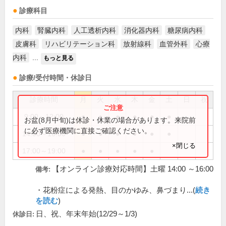
診療科目
内科
腎臓内科
人工透析内科
消化器内科
糖尿病内科
皮膚科
リハビリテーション科
放射線科
血管外科
心療
内科
...
もっと見る
診療/受付時間・休診日
診療時間
月
火
水
木
金
土
日
祝
9:00～12:00
●
●
●
●
●
●
お盆(8月中旬)は休診・休業の場合があります。来院前
に必ず医療機関に直接ご確認ください。
14:00～16:00
●
●
●
●
●
●
×閉じる
17:00～19:00
●
●
●
●
●
【オンライン診療対応時間】土曜 14:00 ～16:00
備考:
・花粉症による発熱、目のかゆみ、鼻づまり...(
続き
を読む
)
日、祝、年末年始(12/29～1/3)
休診日: