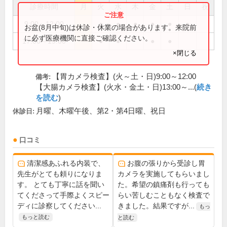
診療時間
月
火
水
木
金
土
日
祝
9:00～12:00
●
●
●
●
●
●
お盆(8月中旬)は休診・休業の場合があります。来院前
に必ず医療機関に直接ご確認ください。
17:00～19:00
●
●
●
●
×閉じる
【胃カメラ検査】(火～土・日)9:00～12:00
備考:
【大腸カメラ検査】(火水・金土・日)13:00～...(
続き
を読む
)
月曜、木曜午後、第2・第4日曜、祝日
休診日:
口コミ
清潔感あふれる内装で、
お腹の張りから受診し胃
先生がとても頼りになりま
カメラを実施してもらいまし
す。 とても丁寧に話を聞い
た。希望の鎮痛剤も行っても
てくださって手際よくスピー
らい苦しむこともなく検査で
ディに診察してください...
きました。結果ですが...
もっ
もっと読む
と読む