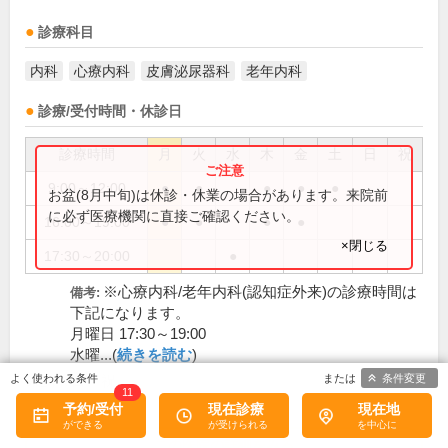
診療科目
内科
心療内科
皮膚泌尿器科
老年内科
診療/受付時間・休診日
診療時間
月
火
水
木
金
土
日
祝
9:00～12:00
●
●
●
●
●
お盆(8月中旬)は休診・休業の場合があります。来院前
に必ず医療機関に直接ご確認ください。
16:00～19:00
●
●
●
●
×閉じる
17:30～20:00
●
※心療内科/老年内科(認知症外来)の診療時間は
備考:
下記になります。
月曜日 17:30～19:00
水曜...(
続きを読む
)
条件変更
日、祝
休診日:
11
予約/受付
現在診療
現在地
この医院の詳細をみる