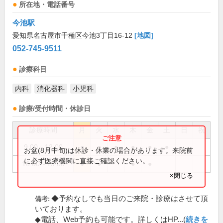
所在地・電話番号
今池駅
愛知県名古屋市千種区今池3丁目16-12
[地図]
052-745-9511
診療科目
内科
消化器科
小児科
診療/受付時間・休診日
診療時間
月
火
水
木
金
土
日
祝
9:00～12:00
●
●
●
●
●
●
お盆(8月中旬)は休診・休業の場合があります。来院前
に必ず医療機関に直接ご確認ください。
16:00～19:00
●
●
●
●
×閉じる
◆予約なしでも当日のご来院・診療はさせて頂
備考:
いております。
◆電話、Web予約も可能です。詳しくはHP...(
続きを