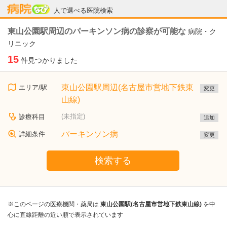
病院なび
人で選べる医院検索
東山公園駅周辺のパーキンソン病の診察が可能な
病院・ク
リニック
15
件見つかりました
東山公園駅周辺(名古屋市営地下鉄東
エリア/駅
変更
山線)
(未指定)
診療科目
追加
パーキンソン病
詳細条件
変更
検索する
※このページの医療機関・薬局は
東山公園駅(名古屋市営地下鉄東山線)
を中
心に直線距離の近い順で表示されています