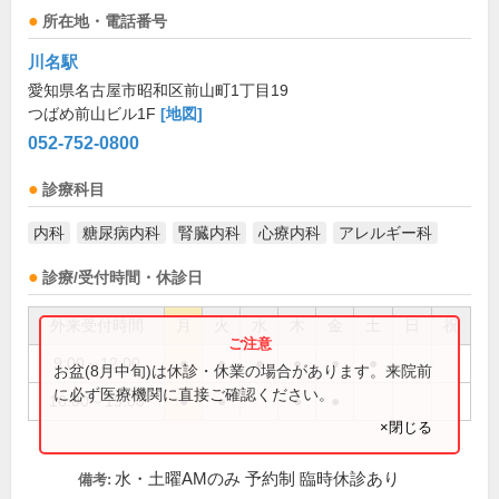
所在地・電話番号
川名駅
愛知県名古屋市昭和区前山町1丁目19
つばめ前山ビル1F
[地図]
052-752-0800
診療科目
内科
糖尿病内科
腎臓内科
心療内科
アレルギー科
診療/受付時間・休診日
外来受付時間
月
火
水
木
金
土
日
祝
9:00～12:00
●
●
●
●
●
●
お盆(8月中旬)は休診・休業の場合があります。来院前
に必ず医療機関に直接ご確認ください。
16:00～19:00
●
●
●
●
×閉じる
水・土曜AMのみ 予約制 臨時休診あり
備考: