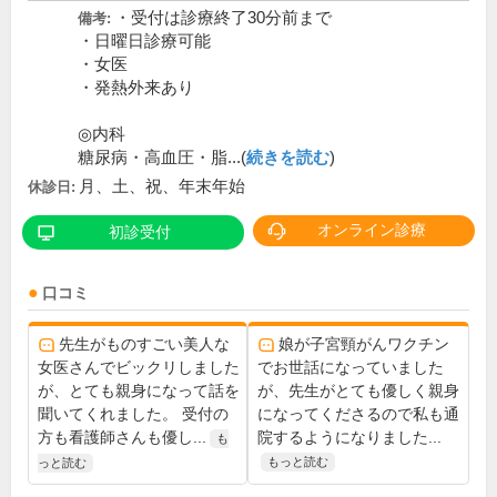
・受付は診療終了30分前まで
備考:
・日曜日診療可能
・女医
・発熱外来あり
◎内科
糖尿病・高血圧・脂...(
続きを読む
)
月、土、祝、年末年始
休診日:
オンライン診療
初診受付
口コミ
先生がものすごい美人な
娘が子宮頸がんワクチン
女医さんでビックリしました
でお世話になっていました
が、とても親身になって話を
が、先生がとても優しく親身
聞いてくれました。 受付の
になってくださるので私も通
方も看護師さんも優し...
院するようになりました...
も
もっと読む
っと読む