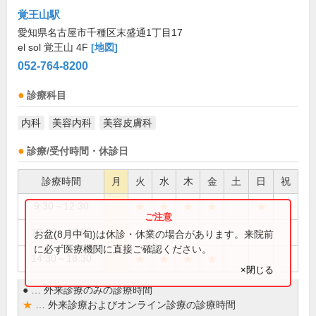
覚王山駅
愛知県名古屋市千種区末盛通1丁目17
el sol 覚王山 4F
[地図]
052-764-8200
診療科目
内科
美容内科
美容皮膚科
診療/受付時間・休診日
診療時間
月
火
水
木
金
土
日
祝
★
★
★
★
★
9:30～12:30
★
13:30～17:00
お盆(8月中旬)は休診・休業の場合があります。来院前
に必ず医療機関に直接ご確認ください。
★
★
★
★
14:30～18:30
×閉じる
●
…
外来診療のみの診療時間
★
…
外来診療およびオンライン診療の診療時間