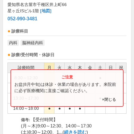
愛知県名古屋市千種区井上町66
星ヶ丘ISビル1階
[地図]
052-990-3481
診療科目
内科
脳神経内科
診療/受付時間・休診日
診療時間
月
火
水
木
金
土
日
祝
8:30～12:30
●
お盆(8月中旬)は休診・休業の場合があります。来院前
9:00～13:00
●
●
●
●
に必ず医療機関に直接ご確認ください。
13:30～17:30
●
×閉じる
14:00～18:00
●
●
●
●
【受付時間】
備考:
(月～木)9:00～12:30、14:00～17:30
(土)8:30～12:00、1...(
続きを読む
)