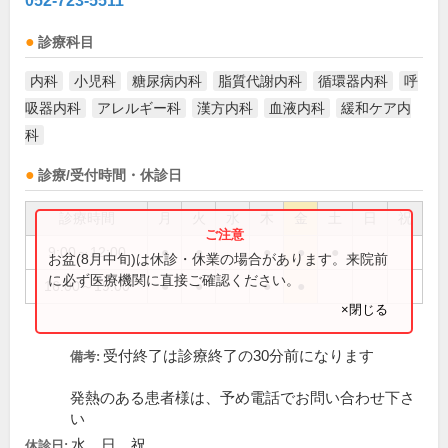
052-723-5511
診療科目
内科
小児科
糖尿病内科
脂質代謝内科
循環器内科
呼
吸器内科
アレルギー科
漢方内科
血液内科
緩和ケア内
科
診療/受付時間・休診日
診療時間
月
火
水
木
金
土
日
祝
9:00～12:00
●
●
●
●
●
お盆(8月中旬)は休診・休業の場合があります。来院前
に必ず医療機関に直接ご確認ください。
16:00～19:00
●
●
●
●
×閉じる
受付終了は診療終了の30分前になります
備考:
発熱のある患者様は、予め電話でお問い合わせ下さ
い
水、日、祝
休診日: