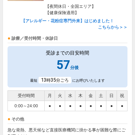
【夜間休日・全国エリア】
【健康保険適用】
【アレルギー・花粉症専門外来】はじめました！
こちらから＞＞
診療／受付時間・休診日
受診までの目安時間
57
分後
13
35
時
分ごろ
最短
にお呼びいたします
受付時間
月
火
水
木
金
土
日
祝
0:00～24:00
●
●
●
●
●
●
●
●
その他
急な発熱、悪天候など直接医療機関に掛かる事が困難な際にご