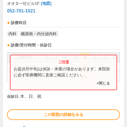
オオタ一社ビル1F
[地図]
052-701-1021
診療科目
内科
糖尿病・内分泌内科
診療/受付時間・休診日
診療時間
月
火
水
木
金
土
日
祝
9:00～12:30
●
●
●
●
●
お盆(8月中旬)は休診・休業の場合があります。来院前
に必ず医療機関に直接ご確認ください。
14:30～17:30
●
●
●
●
×閉じる
木、日、祝
休診日:
この医院の詳細をみる