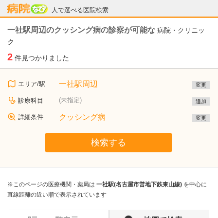
病院なび
人で選べる医院検索
一社駅周辺のクッシング病の診察が可能な
病院・クリニッ
ク
2
件見つかりました
一社駅周辺
エリア/駅
変更
(未指定)
診療科目
追加
クッシング病
詳細条件
変更
検索する
※このページの医療機関・薬局は
一社駅(名古屋市営地下鉄東山線)
を中心に
直線距離の近い順で表示されています