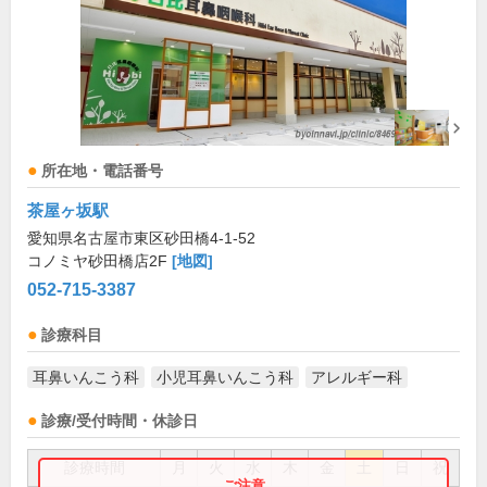
所在地・電話番号
茶屋ヶ坂駅
愛知県名古屋市東区砂田橋4-1-52
コノミヤ砂田橋店2F
[地図]
052-715-3387
診療科目
耳鼻いんこう科
小児耳鼻いんこう科
アレルギー科
診療/受付時間・休診日
診療時間
月
火
水
木
金
土
日
祝