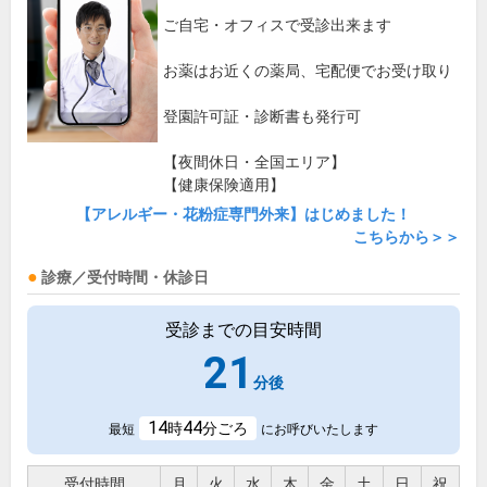
ご自宅・オフィスで受診出来ます
お薬はお近くの薬局、宅配便でお受け取り
登園許可証・診断書も発行可
【夜間休日・全国エリア】
【健康保険適用】
【アレルギー・花粉症専門外来】はじめました！
こちらから＞＞
診療／受付時間・休診日
受診までの目安時間
21
分後
14
44
時
分ごろ
最短
にお呼びいたします
受付時間
月
火
水
木
金
土
日
祝