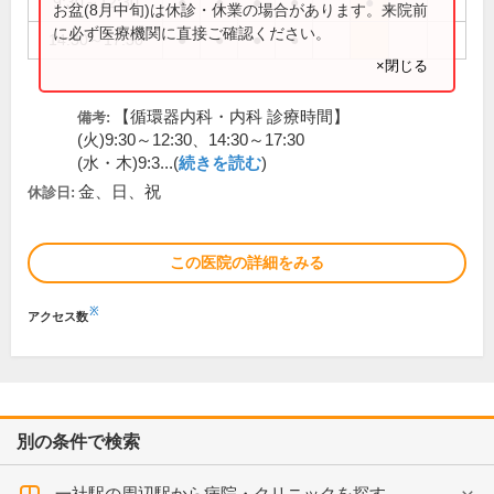
9:30～12:30
●
●
●
●
●
お盆(8月中旬)は休診・休業の場合があります。来院前
に必ず医療機関に直接ご確認ください。
14:30～17:30
●
●
●
●
×閉じる
【循環器内科・内科 診療時間】
備考:
(火)9:30～12:30、14:30～17:30
(水・木)9:3...(
続きを読む
)
金、日、祝
休診日:
この医院の詳細をみる
※
アクセス数
別の条件で検索
一社駅の周辺駅から病院・クリニックを探す