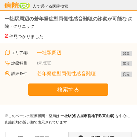
病院なび
人で選べる医院検索
一社駅周辺の若年発症型両側性感音難聴の診察が可能な
病
院・クリニック
2
件見つかりました
一社駅周辺
エリア/駅
変更
(未指定)
診療科目
追加
若年発症型両側性感音難聴
詳細条件
変更
検索する
※このページの医療機関・薬局は
一社駅(名古屋市営地下鉄東山線)
を中心に
直線距離の近い順で表示されています