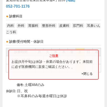
愛知県名古屋市名東区名東本通4丁目26
[地図]
052-701-1176
診療科目
内科
外科
胃腸科
整形外科
皮膚科
肛門科
耳鼻いん
こう科
診療/受付時間・休診日
診療時間
月
火
水
木
金
土
日
祝
9:00～12:00
●
●
●
●
●
●
お盆(8月中旬)は休診・休業の場合があります。来院前
に必ず医療機関に直接ご確認ください。
16:00～19:00
●
●
●
●
●
×閉じる
土曜AMのみ
備考:
日、祝
休診日:
※耳鼻科のみ毎週水曜日は休診