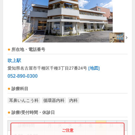
所在地・電話番号
吹上駅
愛知県名古屋市千種区千種3丁目27番24号
[地図]
052-890-0300
診療科目
耳鼻いんこう科
循環器内科
内科
診療/受付時間・休診日
診療時間
月
火
水
木
金
土
日
祝