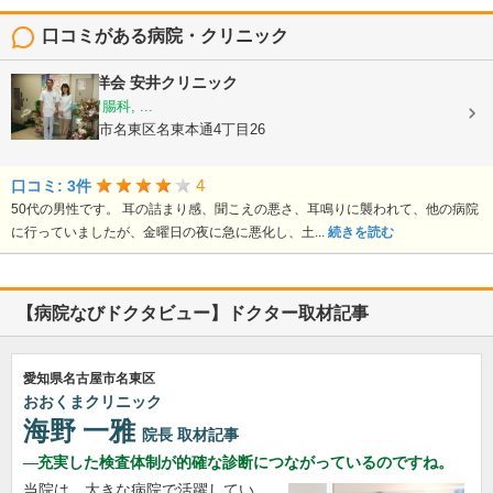
口コミがある病院・クリニック
医療法人 貞洋会
安井クリニック
内科, 外科, 胃腸科, ...
愛知県名古屋市名東区名東本通4丁目26
4
口コミ: 3件
50代の男性です。 耳の詰まり感、聞こえの悪さ、耳鳴りに襲われて、他の病院
に行っていましたが、金曜日の夜に急に悪化し、土...
続きを読む
【病院なびドクタビュー】ドクター取材記事
愛知県名古屋市名東区
おおくまクリニック
海野 一雅
院長
取材記事
充実した検査体制が的確な診断につながっているのですね。
当院は、大きな病院で活躍してい