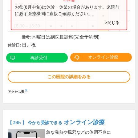
9:30～11:00
●
お盆(8月中旬)は休診・休業の場合があります。来院前
に必ず医療機関に直接ご確認ください。
9:30～12:30
●
●
●
●
●
×閉じる
15:30～18:30
●
●
●
●
木曜日は副院長診察(完全予約制)
備考:
日、祝
休診日:
オンライン診療
再診受付
この医院の詳細をみる
※
アクセス数
オンライン診療
【 24h 】 今から受診できる
急な発熱や風邪などの体調不良に