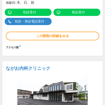
木、日、祝
休診日:
初診受付
再診受付
初診・再診電話受付
この医院の詳細をみる
※
アクセス数
ながお内科クリニック