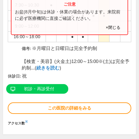
7:30～10:30
●
お盆(8月中旬)は休診・休業の場合があります。来院前
7:30～12:00
●
●
●
●
●
に必ず医療機関に直接ご確認ください。
9:00～12:00
●
×閉じる
16:00～18:00
●
●
※月曜日と日曜日は完全予約制
備考:
【検査・美容】(火金土)12:00～15:00※(土)は完全予
約制...(
続きを読む
)
祝
休診日:
初診・再診受付
この医院の詳細をみる
※
アクセス数