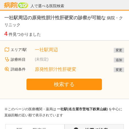
病院なび
人で選べる医院検索
一社駅周辺の原発性胆汁性肝硬変の診察が可能な
病院・ク
リニック
4
件見つかりました
一社駅周辺
エリア/駅
変更
(未指定)
診療科目
追加
原発性胆汁性肝硬変
詳細条件
変更
検索する
※このページの医療機関・薬局は
一社駅(名古屋市営地下鉄東山線)
を中心に
直線距離の近い順で表示されています