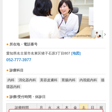
所在地・電話番号
愛知県名古屋市名東区猪子石原3丁目807
[地図]
052-777-3977
診療科目
内科
消化器内科
美容皮膚科
胃腸内科
内視鏡内科
循
環器内科
診療/受付時間・休診日
診療時間
月
火
水
木
金
土
日
祝