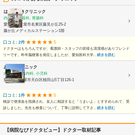
はなみずきクリニック
内科, 消化器科, 胃腸科
愛知県名古屋市名東区藤見が丘25-2
藤が丘メディカルステーション1階
5
口コミ: 2件
ドクターはもちろんですが、看護師・スタッフの皆様も清潔感がありフレンド
リーです。昨年脳梗塞を発症しましたが、愛知医科大学...
続きを読む
あおきクリニック
内科, 消化器内科, 小児科
愛知県名古屋市天白区植田山5丁目126-1
5
口コミ: 1件
検診で便潜血を指摘され、友人に相談すると「うまいよ」とすすめられて、受
診しました。先生も検査について、丁寧に説明して下さ...
続きを読む
【病院なびドクタビュー】ドクター取材記事