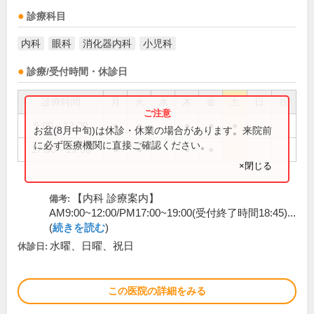
診療科目
内科
眼科
消化器内科
小児科
診療/受付時間・休診日
診療時間
月
火
水
木
金
土
日
祝
9:00～12:00
●
●
●
●
●
お盆(8月中旬)は休診・休業の場合があります。来院前
に必ず医療機関に直接ご確認ください。
17:00～19:00
●
●
●
●
×閉じる
【内科 診療案内】
備考:
AM9:00~12:00/PM17:00~19:00(受付終了時間18:45)...
(
続きを読む
)
水曜、日曜、祝日
休診日:
この医院の詳細をみる