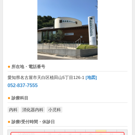
所在地・電話番号
愛知県名古屋市天白区植田山5丁目126-1
[地図]
052-837-7555
診療科目
内科
消化器内科
小児科
診療/受付時間・休診日
診療時間
月
火
水
木
金
土
日
祝