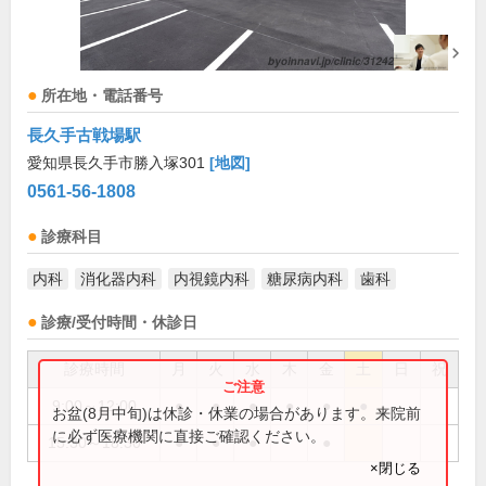
所在地・電話番号
長久手古戦場駅
愛知県長久手市勝入塚301
[地図]
0561-56-1808
診療科目
内科
消化器内科
内視鏡内科
糖尿病内科
歯科
診療/受付時間・休診日
診療時間
月
火
水
木
金
土
日
祝
9:00～12:00
●
●
●
●
●
●
お盆(8月中旬)は休診・休業の場合があります。来院前
に必ず医療機関に直接ご確認ください。
15:30～18:30
●
●
●
●
×閉じる