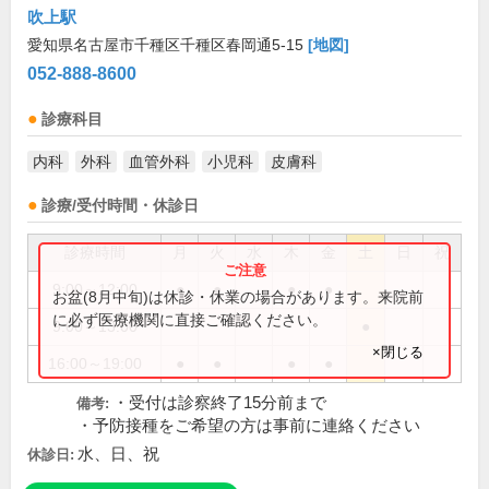
吹上駅
愛知県名古屋市千種区千種区春岡通5-15
[地図]
052-888-8600
診療科目
内科
外科
血管外科
小児科
皮膚科
診療/受付時間・休診日
診療時間
月
火
水
木
金
土
日
祝
9:00～12:00
●
●
●
●
お盆(8月中旬)は休診・休業の場合があります。来院前
に必ず医療機関に直接ご確認ください。
9:00～13:00
●
×閉じる
16:00～19:00
●
●
●
●
・受付は診察終了15分前まで
備考:
・予防接種をご希望の方は事前に連絡ください
水、日、祝
休診日: