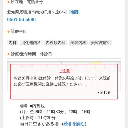
所在地・電話番号
愛知県尾張旭市南栄町旭ヶ丘64-2
[地図]
0561-56-5680
診療科目
内科
消化器内科
内視鏡内科
美容内科
美容皮膚科
診療/受付時間・休診日
診療時間
月
火
水
木
金
土
日
祝
8:45～12:00
●
●
●
●
●
お盆(8月中旬)は休診・休業の場合があります。来院前
に必ず医療機関に直接ご確認ください。
16:00～18:30
●
●
●
●
×閉じる
■内視鏡
備考:
(月～金)9時～11時30分、13時～16時
(土)9時～11時30分
当日に空きがある場...(
続きを読む
)