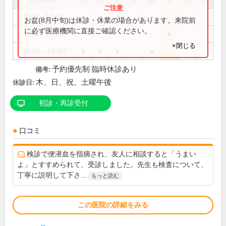
8:40～12:00
●
●
●
●
お盆(8月中旬)は休診・休業の場合があります。来院前
に必ず医療機関に直接ご確認ください。
8:40～12:20
●
×閉じる
15:45～19:00
●
●
●
●
予約優先制 臨時休診あり
備考:
木、日、祝、土曜午後
休診日:
初診・再診受付
口コミ
検診で便潜血を指摘され、友人に相談すると「うまい
よ」とすすめられて、受診しました。先生も検査について、
丁寧に説明して下さ...
もっと読む
この医院の詳細をみる