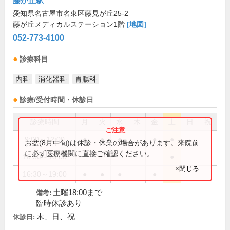
藤が丘駅
愛知県名古屋市名東区藤見が丘25-2
藤が丘メディカルステーション1階
[地図]
052-773-4100
診療科目
内科
消化器科
胃腸科
診療/受付時間・休診日
診療時間
月
火
水
木
金
土
日
祝
9:00～12:00
●
●
●
●
●
お盆(8月中旬)は休診・休業の場合があります。来院前
に必ず医療機関に直接ご確認ください。
16:30～18:00
●
×閉じる
16:30～19:00
●
●
●
●
土曜18:00まで
備考:
臨時休診あり
木、日、祝
休診日: