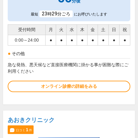
分後
23
29
時
分ごろ
最短
にお呼びいたします
受付時間
月
火
水
木
金
土
日
祝
0:00～24:00
●
●
●
●
●
●
●
●
その他
急な発熱、悪天候など直接医療機関に掛かる事が困難な際にご
利用ください
オンライン診療の詳細をみる
あおきクリニック
1
口コミ
件