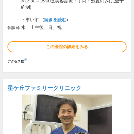
※13:30～15:00は美容診療・手術・処置のみ(完全予
約制)
・車いす...(
続きを読む
)
水、土午後、日、祝
休診日:
この医院の詳細をみる
※
アクセス数
星ケ丘ファミリークリニック