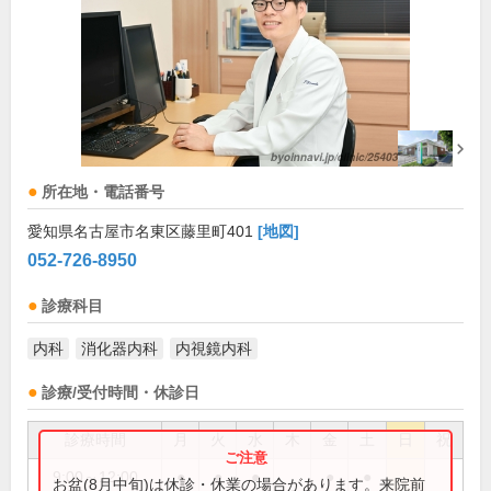
所在地・電話番号
愛知県名古屋市名東区藤里町401
[地図]
052-726-8950
診療科目
内科
消化器内科
内視鏡内科
診療/受付時間・休診日
診療時間
月
火
水
木
金
土
日
祝
9:00～12:00
●
●
●
●
●
お盆(8月中旬)は休診・休業の場合があります。来院前