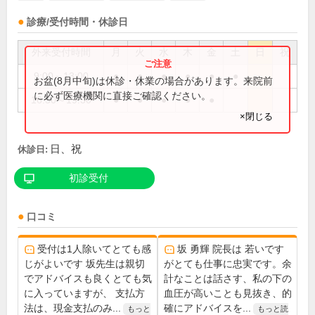
診療/受付時間・休診日
外来受付時間
月
火
水
木
金
土
日
祝
9:00～13:00
●
●
●
●
●
●
お盆(8月中旬)は休診・休業の場合があります。来院前
に必ず医療機関に直接ご確認ください。
16:30～19:30
●
●
●
●
●
×閉じる
日、祝
休診日:
初診受付
口コミ
受付は1人除いてとても感
坂 勇輝 院長は 若いです
じがよいです 坂先生は親切
がとても仕事に忠実です。余
でアドバイスも良くとても気
計なことは話さす、私の下の
に入っていますが、 支払方
血圧が高いことも見抜き、的
法は、現金支払のみ...
確にアドバイスを...
もっと
もっと読