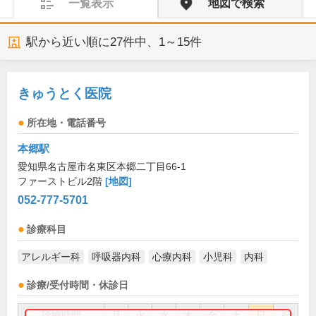
一覧表示
地図で検索
駅から近い順に
27
件中、
1～15件
きゅうとく医院
所在地・電話番号
本郷駅
愛知県名古屋市名東区本郷二丁目66-1
ファーストビル2階
[地図]
052-777-5701
診療科目
アレルギー科
呼吸器内科
心療内科
小児科
内科
診療/受付時間・休診日
診療時間
月
火
水
木
金
土
日
祝