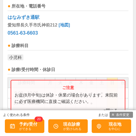
所在地・電話番号
はなみずき通駅
愛知県長久手市氏神前212
[地図]
0561-63-6603
診療科目
小児科
診療/受付時間・休診日
診療時間
月
火
水
木
金
土
日
祝
9:00～12:00
●
●
●
●
●
●
お盆(8月中旬)は休診・休業の場合があります。来院前
に必ず医療機関に直接ご確認ください。
15:00～18:00
●
●
●
●
×閉じる
条件変更
20
予約/受付
現在診療
現在地
月・水・金 14:00～15:00に予防接種を行ってお
備考:
ります。