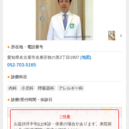
所在地・電話番号
愛知県名古屋市名東区牧の里2丁目1907
[地図]
052-703-5165
診療科目
内科
小児科
呼吸器科
アレルギー科
診療/受付時間・休診日
診療時間
月
火
水
木
金
土
日
祝
9:00～12:00
●
●
●
●
●
●
お盆(8月中旬)は休診・休業の場合があります。来院前