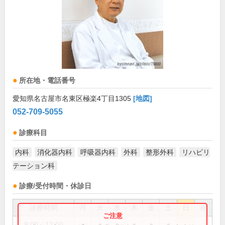
所在地・電話番号
愛知県名古屋市名東区極楽4丁目1305
[地図]
052-709-5055
診療科目
内科
消化器内科
呼吸器内科
外科
整形外科
リハビリ
テーション科
診療/受付時間・休診日
診療時間
月
火
水
木
金
土
日
祝
9:00～12:00
●
●
●
●
●
●