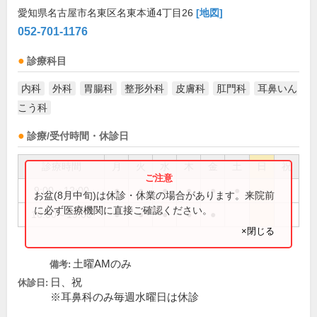
愛知県名古屋市名東区名東本通4丁目26
[地図]
052-701-1176
診療科目
内科
外科
胃腸科
整形外科
皮膚科
肛門科
耳鼻いん
こう科
診療/受付時間・休診日
診療時間
月
火
水
木
金
土
日
祝
9:00～12:00
●
●
●
●
●
●
お盆(8月中旬)は休診・休業の場合があります。来院前
に必ず医療機関に直接ご確認ください。
16:00～19:00
●
●
●
●
●
×閉じる
土曜AMのみ
備考:
日、祝
休診日:
※耳鼻科のみ毎週水曜日は休診