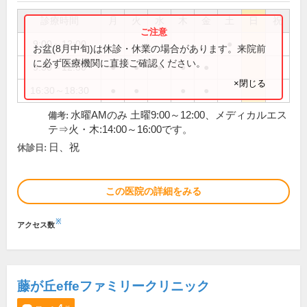
診療時間
月
火
水
木
金
土
日
祝
9:00～12:00
●
お盆(8月中旬)は休診・休業の場合があります。来院前
に必ず医療機関に直接ご確認ください。
9:30～12:30
●
●
●
●
●
×閉じる
16:30～18:30
●
●
●
●
水曜AMのみ 土曜9:00～12:00、メディカルエス
備考:
テ⇒火・木:14:00～16:00です。
日、祝
休診日:
この医院の詳細をみる
※
アクセス数
藤が丘effeファミリークリニック