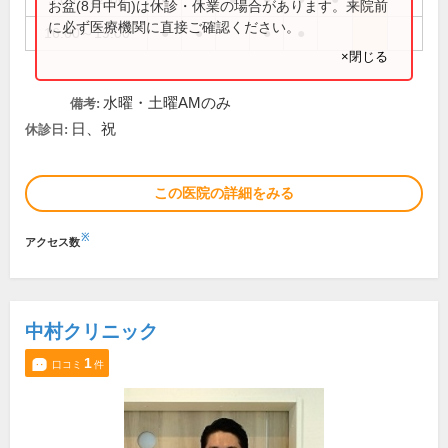
お盆(8月中旬)は休診・休業の場合があります。来院前
に必ず医療機関に直接ご確認ください。
16:00～19:00
●
●
●
●
×閉じる
水曜・土曜AMのみ
備考:
日、祝
休診日:
この医院の詳細をみる
※
アクセス数
中村クリニック
1
口コミ
件