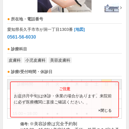
所在地・電話番号
愛知県長久手市市が洞一丁目1303番
[地図]
0561-56-6030
診療科目
皮膚科
小児皮膚科
美容皮膚科
診療/受付時間・休診日
診療時間
月
火
水
木
金
土
日
祝
9:00～12:00
●
●
●
●
●
お盆(8月中旬)は休診・休業の場合があります。来院前
に必ず医療機関に直接ご確認ください。
13:30～15:00
●
●
●
●
×閉じる
15:00～18:00
●
●
●
●
※美容診療は完全予約制
備考: