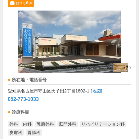
6
口コミ
件
所在地・電話番号
愛知県名古屋市守山区天子田2丁目1802-1
[地図]
052-773-1033
診療科目
外科
内科
乳腺外科
肛門外科
リハビリテーション科
皮膚科
胃腸科