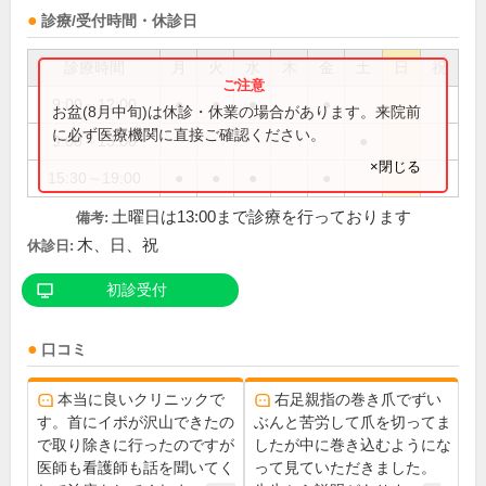
診療/受付時間・休診日
診療時間
月
火
水
木
金
土
日
祝
9:00～12:00
●
●
●
●
お盆(8月中旬)は休診・休業の場合があります。来院前
に必ず医療機関に直接ご確認ください。
9:00～13:00
●
×閉じる
15:30～19:00
●
●
●
●
土曜日は13:00まで診療を行っております
備考:
木、日、祝
休診日:
初診受付
口コミ
本当に良いクリニックで
右足親指の巻き爪でずい
す。首にイボが沢山できたの
ぶんと苦労して爪を切ってま
で取り除きに行ったのですが
したが中に巻き込むようにな
医師も看護師も話を聞いてく
って見ていただきました。