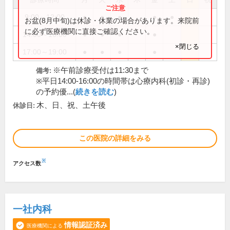
9:00～12:00
●
●
●
●
●
お盆(8月中旬)は休診・休業の場合があります。来院前
に必ず医療機関に直接ご確認ください。
14:00～16:00
●
●
●
●
×閉じる
17:00～19:00
●
●
●
●
※午前診療受付は11:30まで
備考:
※平日14:00-16:00の時間帯は心療内科(初診・再診)
の予約優...(
続きを読む
)
木、日、祝、土午後
休診日:
この医院の詳細をみる
※
アクセス数
一社内科
情報認証済み
医療機関による