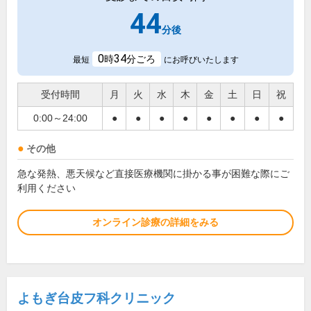
44
分後
0
34
時
分ごろ
最短
にお呼びいたします
受付時間
月
火
水
木
金
土
日
祝
0:00～24:00
●
●
●
●
●
●
●
●
その他
急な発熱、悪天候など直接医療機関に掛かる事が困難な際にご
利用ください
オンライン診療の詳細をみる
よもぎ台皮フ科クリニック