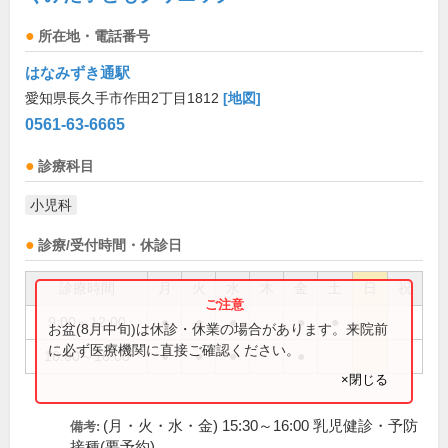
所在地・電話番号
はなみずき通駅
愛知県長久手市作田2丁目1812
[地図]
0561-63-6665
診療科目
小児科
診療/受付時間・休診日
診療時間
月
火
水
木
金
土
日
祝
9:00～12:00
●
●
●
●
●
お盆(8月中旬)は休診・休業の場合があります。来院前
に必ず医療機関に直接ご確認ください。
16:00～18:00
●
●
●
●
×閉じる
(月・火・水・金) 15:30～16:00 乳児健診・予防
備考:
接種(要予約)