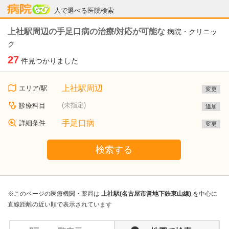
病院なび
人で選べる医院検索
上社駅周辺の手足口病の治療/対応が可能な
病院・クリニッ
ク
27
件見つかりました
上社駅周辺
エリア/駅
変更
(未指定)
診療科目
追加
手足口病
詳細条件
変更
検索する
※このページの医療機関・薬局は
上社駅(名古屋市営地下鉄東山線)
を中心に
直線距離の近い順で表示されています