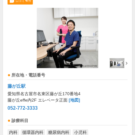
4
口コミ
件
所在地・電話番号
藤が丘駅
愛知県名古屋市名東区藤が丘170番地4
藤が丘effe内2F エレベータ正面
[地図]
052-772-3333
診療科目
内科
循環器内科
糖尿病内科
小児科