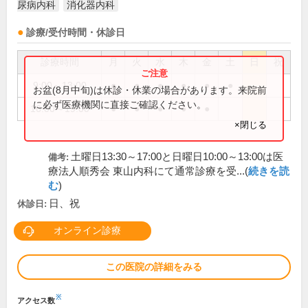
尿病内科
消化器内科
診療/受付時間・休診日
診療時間
月
火
水
木
金
土
日
祝
9:00～13:00
●
●
●
●
●
●
お盆(8月中旬)は休診・休業の場合があります。来院前
に必ず医療機関に直接ご確認ください。
16:00～19:00
●
●
●
●
●
×閉じる
土曜日13:30～17:00と日曜日10:00～13:00は医
備考:
療法人順秀会 東山内科にて通常診療を受...(
続きを読
む
)
日、祝
休診日:
オンライン診療
この医院の詳細をみる
※
アクセス数