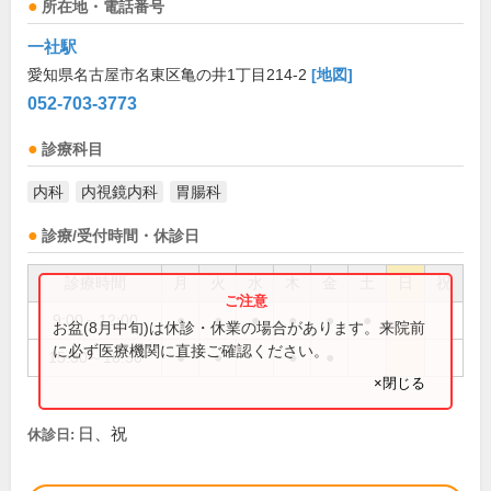
所在地・電話番号
一社駅
愛知県名古屋市名東区亀の井1丁目214-2
[地図]
052-703-3773
診療科目
内科
内視鏡内科
胃腸科
診療/受付時間・休診日
診療時間
月
火
水
木
金
土
日
祝
9:00～12:00
●
●
●
●
●
●
お盆(8月中旬)は休診・休業の場合があります。来院前
に必ず医療機関に直接ご確認ください。
15:30～18:30
●
●
●
●
×閉じる
日、祝
休診日: