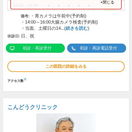
×閉じる
16:00～19:00
●
●
●
●
●
・胃カメラは午前中(予約制)
備考:
・14:00～16:00大腸カメラ検査(予約制)
・当面、土曜日の14...(
続きを読む
)
日、祝
休診日:
初診・再診受付
初診・再診電話受付
この医院の詳細をみる
※
アクセス数
こんどうクリニック