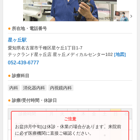
所在地・電話番号
星ヶ丘駅
愛知県名古屋市千種区星ケ丘1丁目1-7
テックランド星ヶ丘店 星ヶ丘メディカルセンター102
[地図]
052-439-6777
診療科目
内科
消化器内科
内視鏡内科
診療/受付時間・休診日
診療時間
月
火
水
木
金
土
日
祝
9:00～12:00
●
●
●
●
●
●
お盆(8月中旬)は休診・休業の場合があります。来院前
に必ず医療機関に直接ご確認ください。
14:00～15:00
●