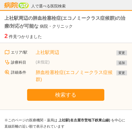
病院なび
人で選べる医院検索
上社駅周辺の肺血栓塞栓症(エコノミークラス症候群)の治
療/対応が可能な
病院・クリニック
2
件見つかりました
上社駅周辺
エリア/駅
変更
(未指定)
診療科目
追加
肺血栓塞栓症(エコノミークラス症候
詳細条件
変更
群)
検索する
※このページの医療機関・薬局は
上社駅(名古屋市営地下鉄東山線)
を中心に
直線距離の近い順で表示されています