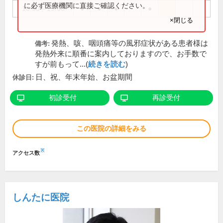
に必ず医療機関に直接ご確認ください。
16:30～19:00
●
●
●
●
×閉じる
発熱、咳、咽頭痛等の風邪症状がある患者様は
備考:
発熱外来に順番に案内しておりますので、お手数で
すが前もって...(
続きを読む
)
日、祝、年末年始、お盆期間
休診日:
初診受付
再診受付
この医院の詳細をみる
※
アクセス数
しんたに医院