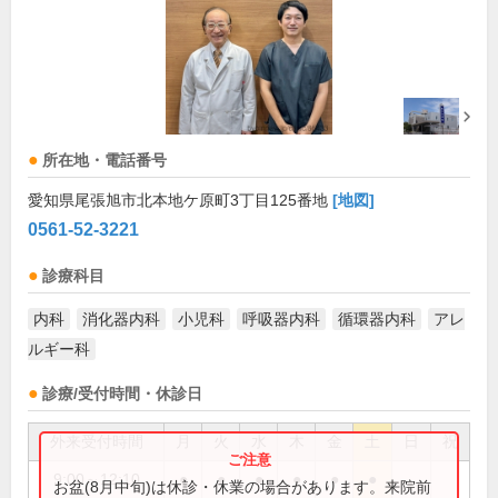
所在地・電話番号
愛知県尾張旭市北本地ケ原町3丁目125番地
[地図]
0561-52-3221
診療科目
内科
消化器内科
小児科
呼吸器内科
循環器内科
アレ
ルギー科
診療/受付時間・休診日
外来受付時間
月
火
水
木
金
土
日
祝
9:00～12:10
●
●
●
●
●
●
お盆(8月中旬)は休診・休業の場合があります。来院前