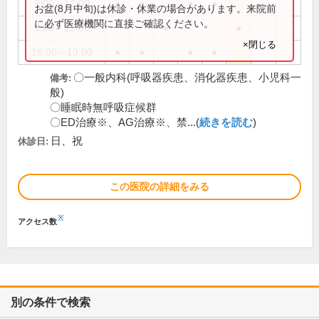
9:00～12:00
●
●
●
●
お盆(8月中旬)は休診・休業の場合があります。来院前
に必ず医療機関に直接ご確認ください。
9:00～12:30
●
●
×閉じる
16:00～19:00
●
●
●
●
〇一般内科(呼吸器疾患、消化器疾患、小児科一
備考:
般)
〇睡眠時無呼吸症候群
〇ED治療※、AG治療※、禁...(
続きを読む
)
日、祝
休診日:
この医院の詳細をみる
※
アクセス数
別の条件で検索