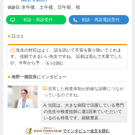
水午後、土午後、日午前、祝
休診日:
初診・再診受付
初診・再診電話受付
口コミ
先生の対応はよく、話を訊いて不安を取り除いてくれま
す。 信頼できるいい先生ですね。 以前は混んで大変でした
が、今年から予...
もっと読む
海野一雅
院長
にインタビュー
充実した検査体制が的確な診断につなが
っているのですね。
当院は、大きな病院で活躍している専門
の先生や検査技師に週1回来ていただいて
いるのも特長です。経験豊富…
DOCTORVIEW
でインタビュー全文を読む