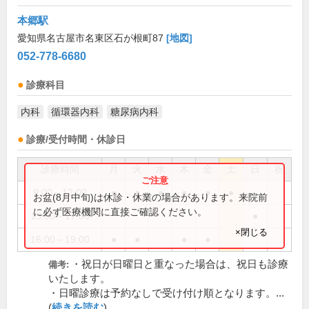
本郷駅
愛知県名古屋市名東区石が根町87
[地図]
052-778-6680
診療科目
内科
循環器内科
糖尿病内科
診療/受付時間・休診日
診療時間
月
火
水
木
金
土
日
祝
9:00～12:00
●
●
●
●
●
●
お盆(8月中旬)は休診・休業の場合があります。来院前
に必ず医療機関に直接ご確認ください。
13:00～17:00
●
×閉じる
16:00～19:00
●
●
●
●
・祝日が日曜日と重なった場合は、祝日も診療
備考:
いたします。
・日曜診療は予約なしで受け付け順となります。...
(
続きを読む
)