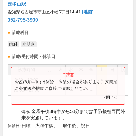
喜多山駅
愛知県名古屋市守山区小幡5丁目14-41
[地図]
052-795-3900
診療科目
内科
小児科
診療/受付時間・休診日
診療時間
月
火
水
木
金
土
日
祝
8:30～12:00
●
●
●
●
●
●
お盆(8月中旬)は休診・休業の場合があります。来院前
に必ず医療機関に直接ご確認ください。
16:00～19:00
●
●
●
●
×閉じる
金曜午後3時半から50分までは予防接種専門外
備考:
来を実施しています。
日曜、火曜午後、土曜午後、祝日
休診日: