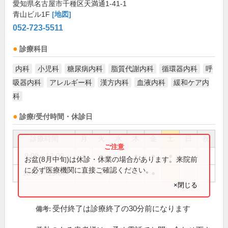
愛知県名古屋市千種区天満通1-41-1
青山ビル1F
[地図]
052-723-5511
診療科目
内科
小児科
糖尿病内科
脂質代謝内科
循環器内科
呼
吸器内科
アレルギー科
漢方内科
血液内科
緩和ケア内
科
診療/受付時間・休診日
診療時間
月
火
水
木
金
土
日
祝
9:00～12:00
●
●
●
●
●
お盆(8月中旬)は休診・休業の場合があります。来院前
に必ず医療機関に直接ご確認ください。
16:00～19:00
●
●
●
●
×閉じる
受付終了は診療終了の30分前になります
備考: