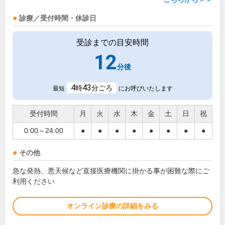
診療／受付時間・休診日
受診までの目安時間
12
分後
4
43
時
分ごろ
最短
にお呼びいたします
受付時間
月
火
水
木
金
土
日
祝
0:00～24:00
●
●
●
●
●
●
●
●
その他
急な発熱、悪天候など直接医療機関に掛かる事が困難な際にご
利用ください
オンライン診療の詳細をみる