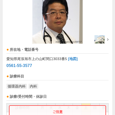
所在地・電話番号
愛知県尾張旭市上の山町間口3033番5
[地図]
0561-55-3577
診療科目
循環器内科
内科
診療/受付時間・休診日
診療時間
月
火
水
木
金
土
日
祝