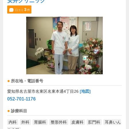
安井クリニック
3
口コミ
件
所在地・電話番号
愛知県名古屋市名東区名東本通4丁目26
[地図]
052-701-1176
診療科目
内科
外科
胃腸科
整形外科
皮膚科
肛門科
耳鼻いん