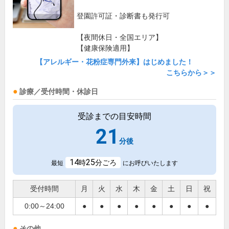
登園許可証・診断書も発行可
【夜間休日・全国エリア】
【健康保険適用】
【アレルギー・花粉症専門外来】はじめました！
こちらから＞＞
診療／受付時間・休診日
受診までの目安時間
21
分後
14
25
時
分ごろ
最短
にお呼びいたします
受付時間
月
火
水
木
金
土
日
祝
0:00～24:00
●
●
●
●
●
●
●
●
その他