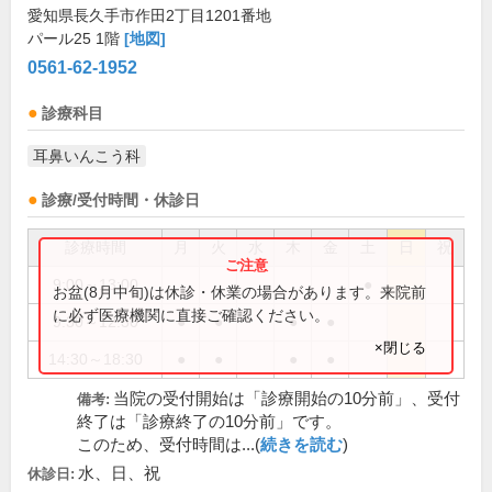
愛知県長久手市作田2丁目1201番地
パール25 1階
[地図]
0561-62-1952
診療科目
耳鼻いんこう科
診療/受付時間・休診日
診療時間
月
火
水
木
金
土
日
祝
9:00～13:00
●
お盆(8月中旬)は休診・休業の場合があります。来院前
に必ず医療機関に直接ご確認ください。
9:30～12:30
●
●
●
●
×閉じる
14:30～18:30
●
●
●
●
当院の受付開始は「診療開始の10分前」、受付
備考:
終了は「診療終了の10分前」です。
このため、受付時間は...(
続きを読む
)
水、日、祝
休診日: