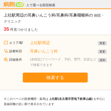
病院なび
人で選べる医院検索
上社駅周辺の耳鼻いんこう科/耳鼻科/耳鼻咽喉科の
病院・
クリニック
35
件見つかりました
上社駅周辺
エリア/駅
変更
耳鼻いんこう科
診療科目
変更
(未指定)フリーワード、予約、専門、症状など
詳細条件
追加
で検索できます
検索する
※このページの医療機関・薬局は
上社駅(名古屋市営地下鉄東山線)
を中心に
直線距離の近い順で表示されています