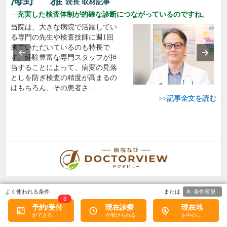
海野 一雅
院長
取材記事
充実した検査体制が的確な診断につながっているのですね。
当院は、大きな病院で活躍してい
る専門の先生や検査技師に週1回
来ていただいているのも特長で
す。経験豊富な専門スタッフが担
当することによって、病変の見落
としを防ぎ検査の精度が高まるの
はもちろん、その患者さ…
>>記事全文を読む
条件変更
8
予約/受付
現在診療
現在地