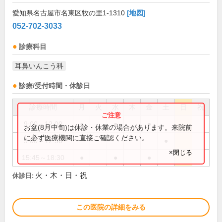
愛知県名古屋市名東区牧の里1-1310
[地図]
052-702-3033
診療科目
耳鼻いんこう科
診療/受付時間・休診日
診療時間
月
火
水
木
金
土
日
祝
9:00～12:00
●
●
●
お盆(8月中旬)は休診・休業の場合があります。来院前
に必ず医療機関に直接ご確認ください。
9:00～12:30
●
×閉じる
15:45～18:30
●
●
●
火・木・日・祝
休診日:
この医院の詳細をみる