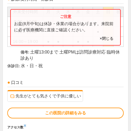
外来受付時間
月
火
水
木
金
土
日
祝
9:00～12:00
●
●
●
●
お盆(8月中旬)は休診・休業の場合があります。来院前
に必ず医療機関に直接ご確認ください。
9:00～13:00
●
×閉じる
16:00～19:00
●
●
●
●
土曜13:00まで 土曜PMは訪問診療対応 臨時休
備考:
診あり
水・日・祝
休診日:
口コミ
先生がとても気さくで子供に優しい
この医院の詳細をみる
※
アクセス数