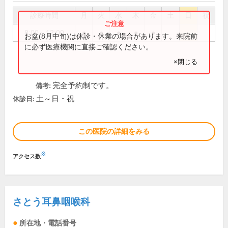
診療時間
月
火
水
木
金
土
日
祝
8:00～12:00
●
●
●
●
●
お盆(8月中旬)は休診・休業の場合があります。来院前
に必ず医療機関に直接ご確認ください。
×閉じる
完全予約制です。
備考:
土～日・祝
休診日:
この医院の詳細をみる
※
アクセス数
さとう耳鼻咽喉科
所在地・電話番号