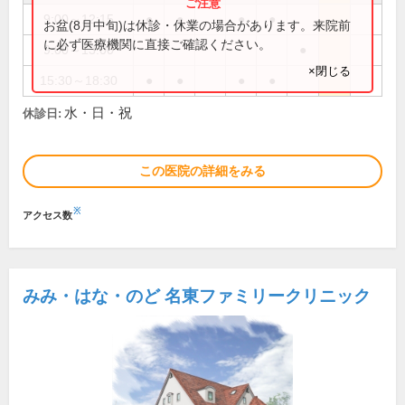
9:00～12:15
●
●
●
●
お盆(8月中旬)は休診・休業の場合があります。来院前
に必ず医療機関に直接ご確認ください。
9:00～13:00
●
×閉じる
15:30～18:30
●
●
●
●
水・日・祝
休診日:
この医院の詳細をみる
※
アクセス数
みみ・はな・のど 名東ファミリークリニック