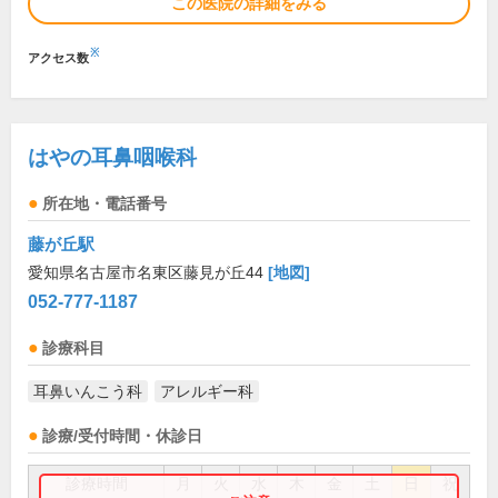
この医院の詳細をみる
※
アクセス数
はやの耳鼻咽喉科
所在地・電話番号
藤が丘駅
愛知県名古屋市名東区藤見が丘44
[地図]
052-777-1187
診療科目
耳鼻いんこう科
アレルギー科
診療/受付時間・休診日
診療時間
月
火
水
木
金
土
日
祝