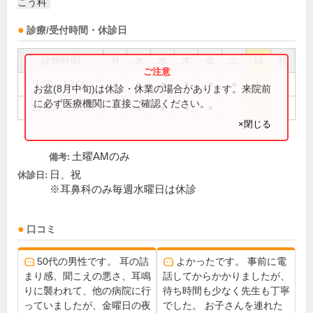
こう科
診療/受付時間・休診日
診療時間
月
火
水
木
金
土
日
祝
9:00～12:00
●
●
●
●
●
●
お盆(8月中旬)は休診・休業の場合があります。来院前
に必ず医療機関に直接ご確認ください。
16:00～19:00
●
●
●
●
●
×閉じる
土曜AMのみ
備考:
日、祝
休診日:
※耳鼻科のみ毎週水曜日は休診
口コミ
50代の男性です。 耳の詰
よかったです。 事前に電
まり感、聞こえの悪さ、耳鳴
話してからかかりましたが、
りに襲われて、他の病院に行
待ち時間も少なく先生も丁寧
っていましたが、金曜日の夜
でした。 お子さんを連れた