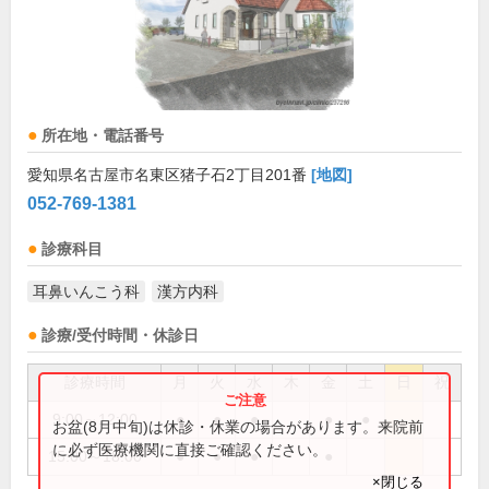
所在地・電話番号
愛知県名古屋市名東区猪子石2丁目201番
[地図]
052-769-1381
診療科目
耳鼻いんこう科
漢方内科
診療/受付時間・休診日
診療時間
月
火
水
木
金
土
日
祝
9:00～12:00
●
●
●
●
●
お盆(8月中旬)は休診・休業の場合があります。来院前
に必ず医療機関に直接ご確認ください。
15:00～18:00
●
●
●
●
×閉じる