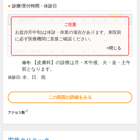
診療/受付時間・休診日
診療時間
月
火
水
木
金
土
日
祝
9:00～12:00
●
●
●
●
お盆(8月中旬)は休診・休業の場合があります。来院前
に必ず医療機関に直接ご確認ください。
9:00～13:00
●
×閉じる
15:00～18:00
●
●
●
●
【皮膚科】の診療は月・木午後、火・金・土午
備考:
前となります。
水、日、祝
休診日:
この医院の詳細をみる
※
アクセス数