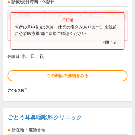
診療/受付時間・休診日
診療時間
月
火
水
木
金
土
日
祝
9:00～12:00
●
●
●
●
●
お盆(8月中旬)は休診・休業の場合があります。来院前
に必ず医療機関に直接ご確認ください。
17:00～19:00
●
×閉じる
水、日、祝
休診日:
この医院の詳細をみる
※
アクセス数
ごとう耳鼻咽喉科クリニック
所在地・電話番号