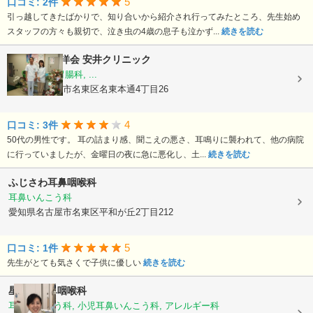
5
口コミ: 2件
引っ越してきたばかりで、知り合いから紹介され行ってみたところ、先生始め
スタッフの方々も親切で、泣き虫の4歳の息子も泣かず...
続きを読む
医療法人 貞洋会
安井クリニック
内科, 外科, 胃腸科, ...
愛知県名古屋市名東区名東本通4丁目26
4
口コミ: 3件
50代の男性です。 耳の詰まり感、聞こえの悪さ、耳鳴りに襲われて、他の病院
に行っていましたが、金曜日の夜に急に悪化し、土...
続きを読む
ふじさわ耳鼻咽喉科
耳鼻いんこう科
愛知県名古屋市名東区平和が丘2丁目212
5
口コミ: 1件
先生がとても気さくで子供に優しい
続きを読む
星が丘耳鼻咽喉科
耳鼻いんこう科, 小児耳鼻いんこう科, アレルギー科