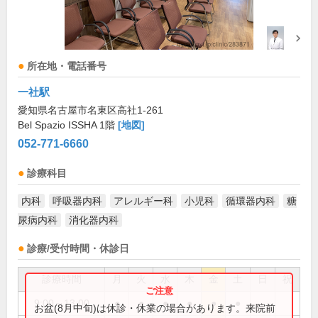
所在地・電話番号
一社駅
愛知県名古屋市名東区高社1-261
Bel Spazio ISSHA 1階
[地図]
052-771-6660
診療科目
内科
呼吸器内科
アレルギー科
小児科
循環器内科
糖
尿病内科
消化器内科
診療/受付時間・休診日
診療時間
月
火
水
木
金
土
日
祝
9:00～13:00
●
●
●
●
●
●
お盆(8月中旬)は休診・休業の場合があります。来院前