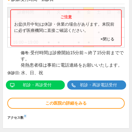
診療時間
月
火
水
木
金
土
日
祝
9:00～12:30
●
●
●
●
お盆(8月中旬)は休診・休業の場合があります。来院前
に必ず医療機関に直接ご確認ください。
9:00～13:30
●
×閉じる
16:00～19:00
●
●
●
●
受付時間は診療開始15分前～終了15分前までで
備考:
す。
発熱患者様は事前に電話連絡をお願いいたします。
水、日、祝
休診日:
初診・再診受付
初診・再診電話受付
この医院の詳細をみる
※
アクセス数