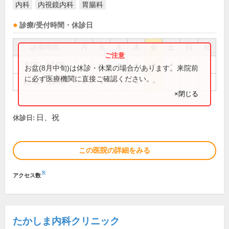
内科
内視鏡内科
胃腸科
診療/受付時間・休診日
診療時間
月
火
水
木
金
土
日
祝
9:00～12:00
●
●
●
●
●
●
お盆(8月中旬)は休診・休業の場合があります。来院前
に必ず医療機関に直接ご確認ください。
15:30～18:30
●
●
●
●
×閉じる
日、祝
休診日:
この医院の詳細をみる
※
アクセス数
たかしま内科クリニック