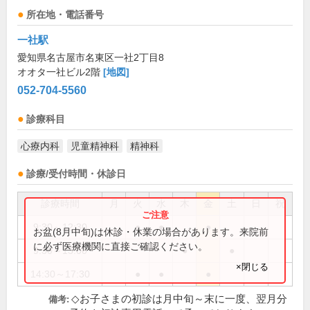
所在地・電話番号
一社駅
愛知県名古屋市名東区一社2丁目8
オオタ一社ビル2階
[地図]
052-704-5560
診療科目
心療内科
児童精神科
精神科
診療/受付時間・休診日
診療時間
月
火
水
木
金
土
日
祝
9:30～12:30
●
●
●
お盆(8月中旬)は休診・休業の場合があります。来院前
に必ず医療機関に直接ご確認ください。
9:30～13:00
●
●
×閉じる
14:30～17:30
●
●
●
◇お子さまの初診は月中旬～末に一度、翌月分
備考: