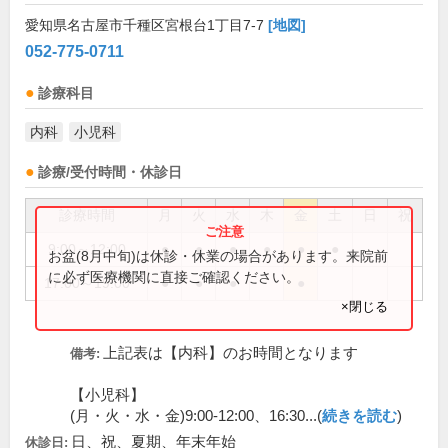
愛知県名古屋市千種区宮根台1丁目7-7
[地図]
052-775-0711
診療科目
内科
小児科
診療/受付時間・休診日
診療時間
月
火
水
木
金
土
日
祝
9:00～12:00
●
●
●
●
●
●
お盆(8月中旬)は休診・休業の場合があります。来院前
に必ず医療機関に直接ご確認ください。
17:00～19:00
●
●
●
●
×閉じる
上記表は【内科】のお時間となります
備考:
【小児科】
(月・火・水・金)9:00-12:00、16:30...(
続きを読む
)
日、祝、夏期、年末年始
休診日: