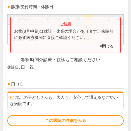
診療/受付時間・休診日
診療時間
月
火
水
木
金
土
日
祝
9:00～12:00
●
●
●
●
●
●
お盆(8月中旬)は休診・休業の場合があります。来院前
に必ず医療機関に直接ご確認ください。
16:30～19:00
●
●
●
●
×閉じる
時間外診療・往診もご相談ください
備考:
日、祝
休診日:
口コミ
地元の子どもさんも、大人も、安心して通えるなごやか
な病院です。
この医院の詳細をみる