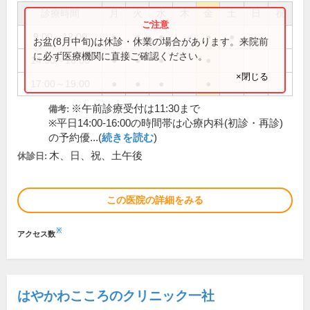
診療時間
月
火
水
木
金
土
日
祝
9:00～12:00
●
●
●
●
●
お盆(8月中旬)は休診・休業の場合があります。来院前
に必ず医療機関に直接ご確認ください。
14:00～16:00
●
●
●
●
×閉じる
17:00～19:00
●
●
●
●
※午前診療受付は11:30まで
備考:
※平日14:00-16:00の時間帯は心療内科(初診・再診)
の予約優...(
続きを読む
)
木、日、祝、土午後
休診日:
この医院の詳細をみる
※
アクセス数
はやかわこころのクリニック一社