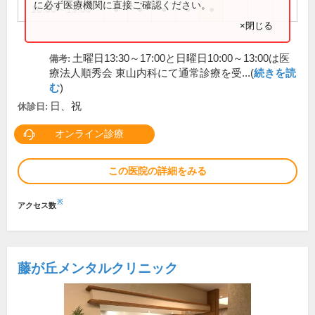
に必ず医療機関に直接ご確認ください。
16:00～19:00
●
●
●
●
●
×閉じる
土曜日13:30～17:00と日曜日10:00～13:00は医
備考:
療法人順秀会 東山内科にて通常診療を受...(
続きを読
む
)
日、祝
休診日:
オンライン診療
この医院の詳細をみる
※
アクセス数
藤が丘メンタルクリニック