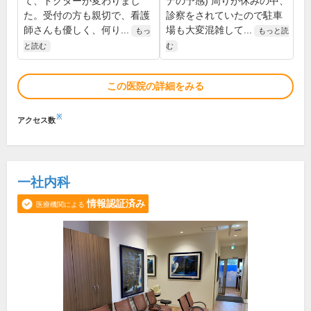
て、ドクターが変わりまし
ナの予感) 周りが休みの中、
た。受付の方も親切で、看護
診察をされていたので駐車
師さんも優しく、何り...
場も大変混雑して...
もっ
もっと読
と読む
む
この医院の詳細をみる
※
アクセス数
一社内科
情報認証済み
医療機関による