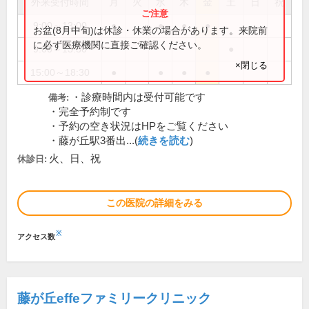
外来受付時間
月
火
水
木
金
土
日
祝
9:00～13:00
●
●
●
●
お盆(8月中旬)は休診・休業の場合があります。来院前
に必ず医療機関に直接ご確認ください。
9:00～13:30
●
×閉じる
15:00～18:30
●
●
●
●
・診療時間内は受付可能です
備考:
・完全予約制です
・予約の空き状況はHPをご覧ください
・藤が丘駅3番出...(
続きを読む
)
火、日、祝
休診日:
この医院の詳細をみる
※
アクセス数
藤が丘effeファミリークリニック