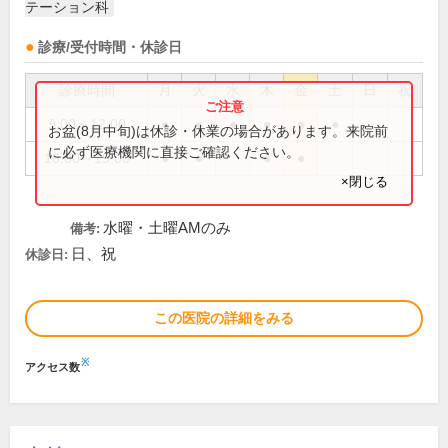
テーション科
診療/受付時間・休診日
診療時間
月
火
水
木
金
土
日
祝
9:00～12:00
●
●
●
●
●
●
お盆(8月中旬)は休診・休業の場合があります。来院前
に必ず医療機関に直接ご確認ください。
16:00～19:00
●
●
●
●
×閉じる
水曜・土曜AMのみ
備考:
日、祝
休診日:
この医院の詳細をみる
※
アクセス数