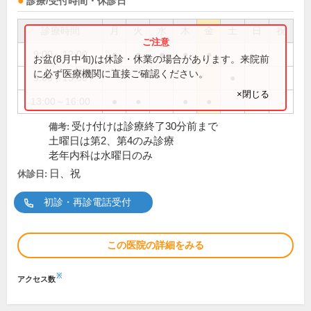
診療/受付時間・休診日
診療時間
月
火
水
木
金
土
日
祝
9:00～12:00
●
●
●
●
●
お盆(8月中旬)は休診・休業の場合があります。来院前
に必ず医療機関に直接ご確認ください。
9:00～13:00
●
×閉じる
13:00～16:00
●
●
●
●
受け付けは診療終了30分前まで
備考:
土曜日は第2、第4のみ診療
老年内科は水曜日のみ
日、祝
休診日:
初診・再診電話受付
この医院の詳細をみる
※
アクセス数