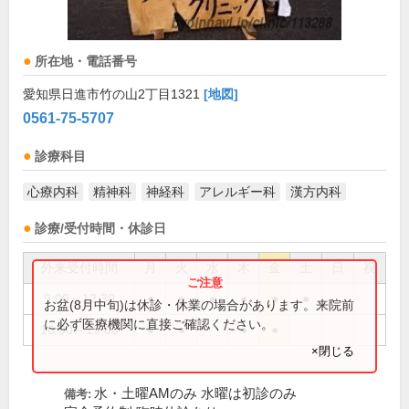
所在地・電話番号
愛知県日進市竹の山2丁目1321
[地図]
0561-75-5707
診療科目
心療内科
精神科
神経科
アレルギー科
漢方内科
診療/受付時間・休診日
外来受付時間
月
火
水
木
金
土
日
祝
9:00～12:30
●
●
●
●
●
●
お盆(8月中旬)は休診・休業の場合があります。来院前
に必ず医療機関に直接ご確認ください。
16:00～19:00
●
●
●
●
×閉じる
水・土曜AMのみ 水曜は初診のみ
備考: