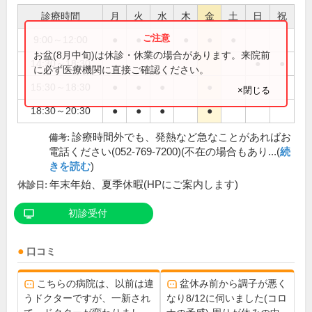
診療時間
月
火
水
木
金
土
日
祝
9:00～12:00
●
●
●
●
●
●
お盆(8月中旬)は休診・休業の場合があります。来院前
14:30～18:30
●
●
に必ず医療機関に直接ご確認ください。
15:30～18:30
●
●
●
●
×閉じる
18:30～20:30
●
●
●
●
診療時間外でも、発熱など急なことがあればお
備考:
電話ください(052-769-7200)(不在の場合もあり...(
続
きを読む
)
年末年始、夏季休暇(HPにご案内します)
休診日:
初診受付
口コミ
こちらの病院は、以前は違
盆休み前から調子が悪く
うドクターですが、一新され
なり8/12に伺いました(コロ