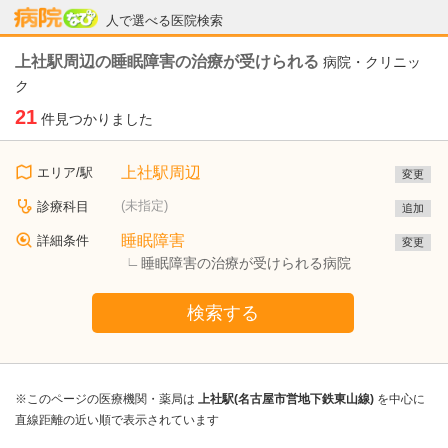
病院なび
人で選べる医院検索
上社駅周辺の睡眠障害の治療が受けられる
病院・クリニッ
ク
21
件見つかりました
上社駅周辺
エリア/駅
変更
(未指定)
診療科目
追加
睡眠障害
詳細条件
変更
睡眠障害の治療が受けられる病院
検索する
※このページの医療機関・薬局は
上社駅(名古屋市営地下鉄東山線)
を中心に
直線距離の近い順で表示されています