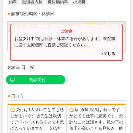
内科
循環器内科
糖尿病内科
小児科
診療/受付時間・休診日
外来受付時間
月
火
水
木
金
土
日
祝
9:00～13:00
●
●
●
●
●
●
お盆(8月中旬)は休診・休業の場合があります。来院前
に必ず医療機関に直接ご確認ください。
16:30～19:30
●
●
●
●
●
×閉じる
日、祝
休診日:
初診受付
口コミ
受付は1人除いてとても感
坂 勇輝 院長は 若いです
じがよいです 坂先生は親切
がとても仕事に忠実です。余
でアドバイスも良くとても気
計なことは話さす、私の下の
に入っていますが、 支払方
血圧が高いことも見抜き、的