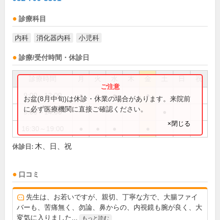
診療科目
内科
消化器内科
小児科
診療/受付時間・休診日
診療時間
月
火
水
木
金
土
日
祝
9:00～12:00
●
●
●
●
お盆(8月中旬)は休診・休業の場合があります。来院前
に必ず医療機関に直接ご確認ください。
9:00～14:00
●
×閉じる
16:30～19:00
●
●
●
●
木、日、祝
休診日:
口コミ
先生は、お若いですが、親切、丁寧な方で、大腸ファイ
バーも、苦痛無く、勿論、鼻からの、内視鏡も腕が良く、大
変気に入りました...
もっと読む