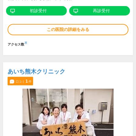
初診受付
再診受付
この医院の詳細をみる
※
アクセス数
あいち熊木クリニック
1
口コミ
件