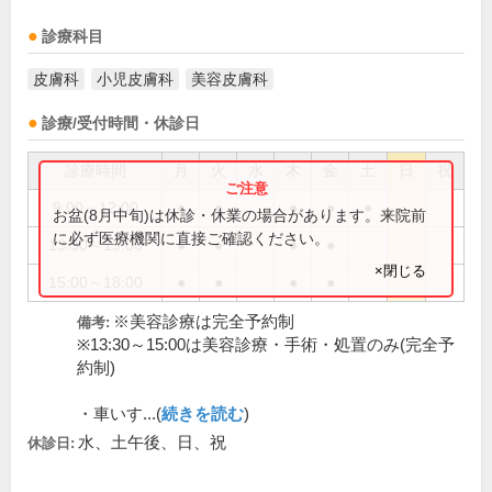
診療科目
皮膚科
小児皮膚科
美容皮膚科
診療/受付時間・休診日
診療時間
月
火
水
木
金
土
日
祝
9:00～12:00
●
●
●
●
●
お盆(8月中旬)は休診・休業の場合があります。来院前
に必ず医療機関に直接ご確認ください。
13:30～15:00
●
●
●
●
×閉じる
15:00～18:00
●
●
●
●
※美容診療は完全予約制
備考:
※13:30～15:00は美容診療・手術・処置のみ(完全予
約制)
・車いす...(
続きを読む
)
水、土午後、日、祝
休診日: