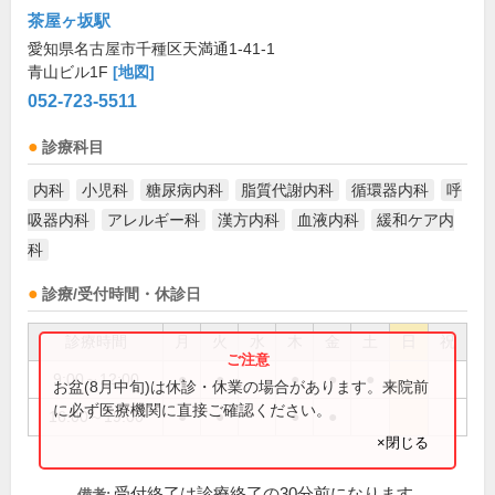
茶屋ヶ坂駅
愛知県名古屋市千種区天満通1-41-1
青山ビル1F
[地図]
052-723-5511
診療科目
内科
小児科
糖尿病内科
脂質代謝内科
循環器内科
呼
吸器内科
アレルギー科
漢方内科
血液内科
緩和ケア内
科
診療/受付時間・休診日
診療時間
月
火
水
木
金
土
日
祝
9:00～12:00
●
●
●
●
●
お盆(8月中旬)は休診・休業の場合があります。来院前
に必ず医療機関に直接ご確認ください。
16:00～19:00
●
●
●
●
×閉じる
受付終了は診療終了の30分前になります
備考: