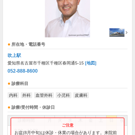
所在地・電話番号
吹上駅
愛知県名古屋市千種区千種区春岡通5-15
[地図]
052-888-8600
診療科目
内科
外科
血管外科
小児科
皮膚科
診療/受付時間・休診日
診療時間
月
火
水
木
金
土
日
祝
9:00～12:00
●
●
●
●
お盆(8月中旬)は休診・休業の場合があります。来院前