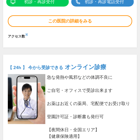
初診・再診受付
初診・再診電話受付
この医院の詳細をみる
※
アクセス数
オンライン診療
【 24h 】 今から受診できる
急な発熱や風邪などの体調不良に
ご自宅・オフィスで受診出来ます
お薬はお近くの薬局、宅配便でお受け取り
登園許可証・診断書も発行可
【夜間休日・全国エリア】
【健康保険適用】