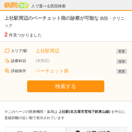
病院なび
人で選べる医院検索
上社駅周辺のベーチェット病の診察が可能な
病院・クリニ
ック
2
件見つかりました
上社駅周辺
エリア/駅
変更
(未指定)
診療科目
追加
ベーチェット病
詳細条件
変更
検索する
※このページの医療機関・薬局は
上社駅(名古屋市営地下鉄東山線)
を中心に
直線距離の近い順で表示されています