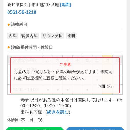
愛知県長久手市山越115番地
[地図]
0561-59-1210
診療科目
内科
腎臓内科
リウマチ科
歯科
診療/受付時間・休診日
外来受付時間
月
火
水
木
金
土
日
祝
9:00～12:30
●
●
●
●
●
お盆(8月中旬)は休診・休業の場合があります。来院前
に必ず医療機関に直接ご確認ください。
14:00～18:00
●
×閉じる
14:00～19:00
●
●
●
●
祝日がある週の木曜日は開院しております。(9:
備考:
00～12:30、14:00～19:00)
歯科も同様...(
続きを読む
)
木、日、祝
休診日: