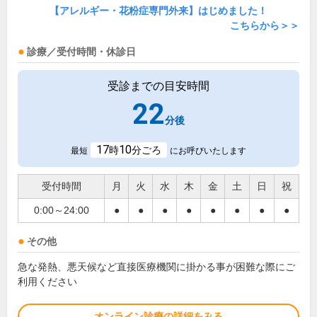
【アレルギー・花粉症専門外来】はじめました！
こちらから＞＞
診療／受付時間・休診日
受診までの目安時間
22
分後
17
10
時
分ごろ
最短
にお呼びいたします
受付時間
月
火
水
木
金
土
日
祝
0:00～24:00
●
●
●
●
●
●
●
●
その他
急な発熱、悪天候など直接医療機関に掛かる事が困難な際にご
利用ください
オンライン診療の詳細をみる