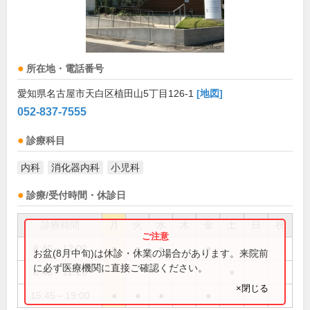
所在地・電話番号
愛知県名古屋市天白区植田山5丁目126-1
[地図]
052-837-7555
診療科目
内科
消化器内科
小児科
診療/受付時間・休診日
診療時間
月
火
水
木
金
土
日
祝
8:40～12:00
●
●
●
●
お盆(8月中旬)は休診・休業の場合があります。来院前
に必ず医療機関に直接ご確認ください。
8:40～12:20
●
×閉じる
15:45～19:00
●
●
●
●