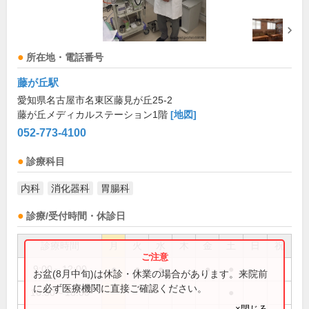
所在地・電話番号
藤が丘駅
愛知県名古屋市名東区藤見が丘25-2
藤が丘メディカルステーション1階
[地図]
052-773-4100
診療科目
内科
消化器科
胃腸科
診療/受付時間・休診日
診療時間
月
火
水
木
金
土
日
祝
9:00～12:00
●
●
●
●
●
お盆(8月中旬)は休診・休業の場合があります。来院前
に必ず医療機関に直接ご確認ください。
16:30～18:00
●
×閉じる