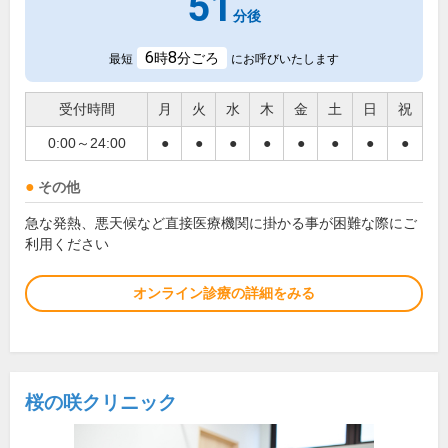
51
分後
6
8
時
分ごろ
最短
にお呼びいたします
受付時間
月
火
水
木
金
土
日
祝
0:00～24:00
●
●
●
●
●
●
●
●
その他
急な発熱、悪天候など直接医療機関に掛かる事が困難な際にご
利用ください
オンライン診療の詳細をみる
桜の咲クリニック