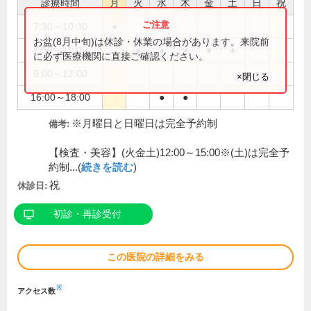
診療時間
月
火
水
木
金
土
日
祝
7:30～10:30
●
お盆(8月中旬)は休診・休業の場合があります。来院前
7:30～12:00
●
●
●
●
●
に必ず医療機関に直接ご確認ください。
9:00～12:00
●
×閉じる
16:00～18:00
●
●
※月曜日と日曜日は完全予約制
備考:
【検査・美容】(火金土)12:00～15:00※(土)は完全予
約制...(
続きを読む
)
祝
休診日:
初診・再診受付
この医院の詳細をみる
※
アクセス数