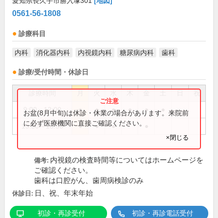
愛知県長久手市勝入塚301
[地図]
0561-56-1808
診療科目
内科
消化器内科
内視鏡内科
糖尿病内科
歯科
診療/受付時間・休診日
診療時間
月
火
水
木
金
土
日
祝
9:00～12:00
●
●
●
●
●
●
お盆(8月中旬)は休診・休業の場合があります。来院前
に必ず医療機関に直接ご確認ください。
15:30～18:30
●
●
●
●
×閉じる
内視鏡の検査時間等についてはホームページを
備考:
ご確認ください。
歯科は口腔がん、歯周病検診のみ
日、祝、年末年始
休診日:
初診・再診受付
初診・再診電話受付