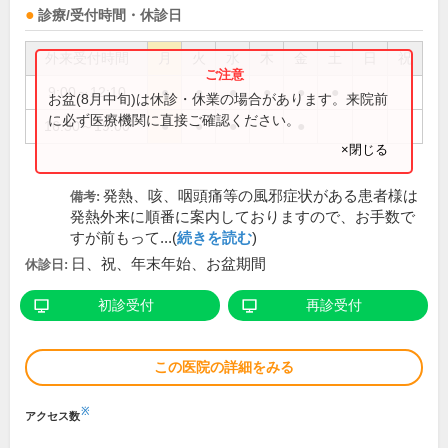
診療/受付時間・休診日
外来受付時間
月
火
水
木
金
土
日
祝
9:00～12:10
●
●
●
●
●
●
お盆(8月中旬)は休診・休業の場合があります。来院前
に必ず医療機関に直接ご確認ください。
16:30～19:00
●
●
●
●
×閉じる
発熱、咳、咽頭痛等の風邪症状がある患者様は
備考:
発熱外来に順番に案内しておりますので、お手数で
すが前もって...(
続きを読む
)
日、祝、年末年始、お盆期間
休診日:
初診受付
再診受付
この医院の詳細をみる
※
アクセス数