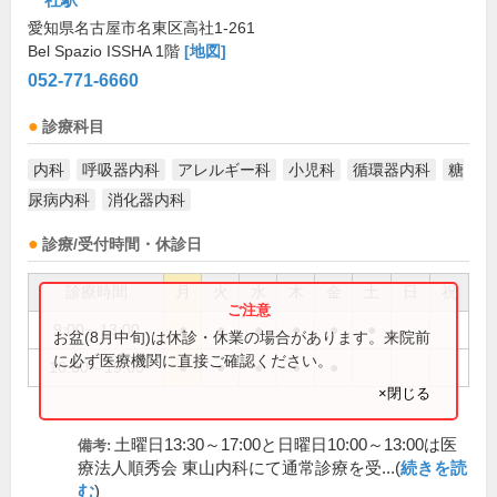
愛知県名古屋市名東区高社1-261
Bel Spazio ISSHA 1階
[地図]
052-771-6660
診療科目
内科
呼吸器内科
アレルギー科
小児科
循環器内科
糖
尿病内科
消化器内科
診療/受付時間・休診日
診療時間
月
火
水
木
金
土
日
祝
9:00～13:00
●
●
●
●
●
●
お盆(8月中旬)は休診・休業の場合があります。来院前
に必ず医療機関に直接ご確認ください。
16:00～19:00
●
●
●
●
●
×閉じる
土曜日13:30～17:00と日曜日10:00～13:00は医
備考:
療法人順秀会 東山内科にて通常診療を受...(
続きを読
む
)