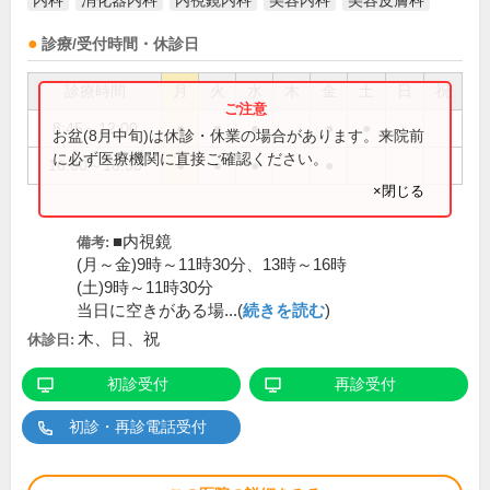
内科
消化器内科
内視鏡内科
美容内科
美容皮膚科
診療/受付時間・休診日
診療時間
月
火
水
木
金
土
日
祝
8:45～12:00
●
●
●
●
●
お盆(8月中旬)は休診・休業の場合があります。来院前
に必ず医療機関に直接ご確認ください。
16:00～18:30
●
●
●
●
×閉じる
■内視鏡
備考:
(月～金)9時～11時30分、13時～16時
(土)9時～11時30分
当日に空きがある場...(
続きを読む
)
木、日、祝
休診日:
初診受付
再診受付
初診・再診電話受付