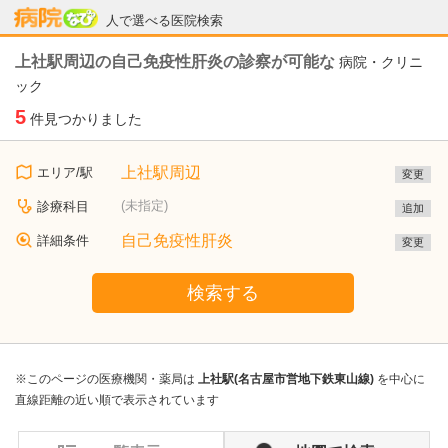
病院なび
人で選べる医院検索
上社駅周辺の自己免疫性肝炎の診察が可能な
病院・クリニ
ック
5
件見つかりました
上社駅周辺
エリア/駅
変更
(未指定)
診療科目
追加
自己免疫性肝炎
詳細条件
変更
検索する
※このページの医療機関・薬局は
上社駅(名古屋市営地下鉄東山線)
を中心に
直線距離の近い順で表示されています