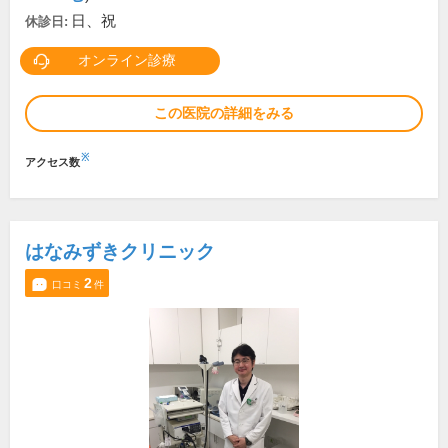
日、祝
休診日:
オンライン診療
この医院の詳細をみる
※
アクセス数
はなみずきクリニック
2
口コミ
件