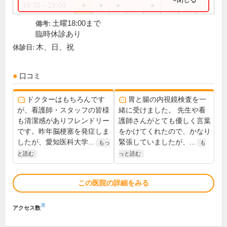
16:30～19:00
●
●
●
●
土曜18:00まで
備考:
臨時休診あり
木、日、祝
休診日:
口コミ
ドクターはもちろんです
胃と腸の内視鏡検査を一
が、看護師・スタッフの皆様
緒に受けました。 先生や看
も清潔感がありフレンドリー
護師さんがとても優しく言葉
です。昨年脳梗塞を発症しま
をかけてくれたので、かなり
したが、愛知医科大学...
緊張していましたが、...
もっ
も
と読む
っと読む
この医院の詳細をみる
※
アクセス数