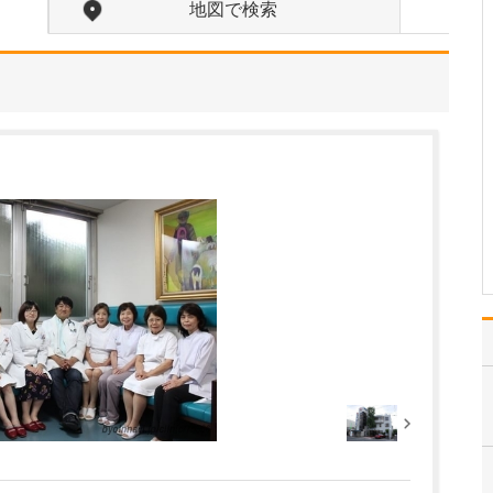
くわしく教えてください。
地図で検索
当院では、認知症の早期
発見・早期治療に注力し
ています。認知症に限り
ませんが、できるだけ早
い段階で病気を見つける
ことができれば、患者さ
ん本人が主体となって生
活環境を整えたり、今後
について考えたりするこ
と…
>>記事全文を読む