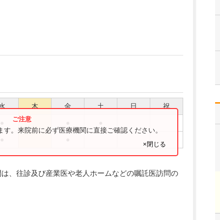
水
木
金
土
日
祝
●
●
●
ります。来院前に必ず医療機関に直接ご確認ください。
●
●
×閉じる
間は、往診及び産業医や老人ホームなどの嘱託医訪問の