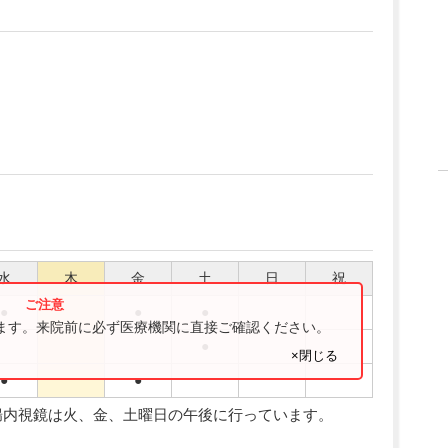
水
木
金
土
日
祝
●
●
●
ります。来院前に必ず医療機関に直接ご確認ください。
●
×閉じる
●
●
腸内視鏡は火、金、土曜日の午後に行っています。