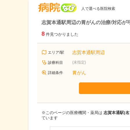
病院なび
人で選べる医院検索
志賀本通駅周辺の胃がんの治療/対応が
8
件見つかりました
志賀本通駅周辺
エリア/駅
(未指定)
診療科目
胃がん
詳細条件
※このページの医療機関・薬局は
志賀本通駅(
ています