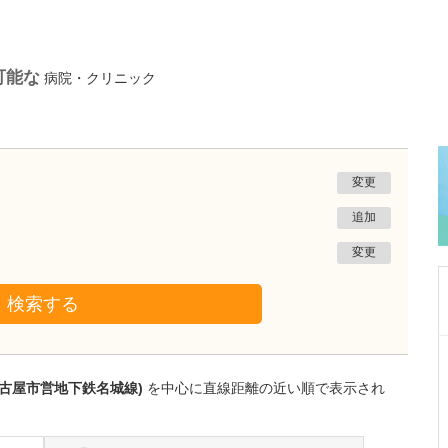
可能な
病院・クリニック
変更
追加
変更
検索する
愛知県名古屋市緑区
相生山ほのぼのメモリークリニック
名古屋市営地下鉄名城線)
を中心に直線距離の近い順で表示され
松永 慎史
院長
取材記事
貴院が得意とされている認知症診療について、