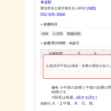
車道駅
愛知県名古屋市東区百人町82
[地図]
052-935-3668
診療科目
内科
小児科
胃腸内科
診療/受付時間・休診日
診療時間
月
火
9:00～12:00
●
●
お盆(8月中旬)は休診・休業の場合があ
17:00～19:00
●
※午前の診療と午後の診療の
備考:
時間です。
※院長は毎週...(
続きを読む
)
火・土午後、木、日、祝、
休診日: