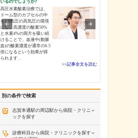
いるのでしょうか?
お持ちだそうで
高圧水素酸素治療では、
消化器内科を専
ドーム型のカプセルの中
は、食道、大腸
を1.9気圧の高気圧の環境
う消化管と、付
にし、高濃度の酸素50%
臓、膵臓などま
と水素4%の両方を吸い続
診療する科で、
けることで、血液中(動脈
査をはじめ血管
血)の酸素濃度が通常の6.5
や腹部エコーな
倍になるという効果が得
ニックや深い知
られます…
な検査が多く、
>>記事全文を読む
か…
別の条件で検索
志賀本通駅の周辺駅から病院・クリニ
ックを探す
診療科目から病院・クリニックを探す