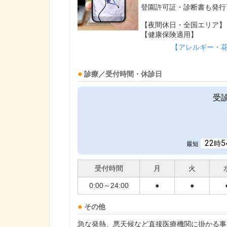
登園許可証・診断書も発行
【夜間休日・全国エリア】
【健康保険適用】
【アレルギー・
診療／受付時間・休診日
受
22
5
時
最短
受付時間
月
火
0:00～24:00
●
●
その他
急な発熱、悪天候など直接医療機関に掛かる事