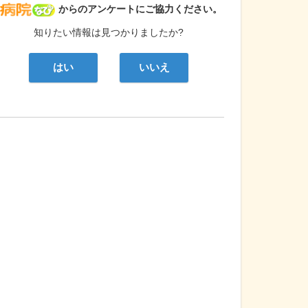
病院なび
からのアンケートにご協力ください。
知りたい情報は見つかりましたか?
はい
いいえ