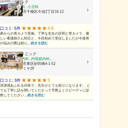
奥村クリニック
内科, 消化器科, 小児科
愛知県名古屋市千種区今池3丁目16-12
4.8
口コミ: 5件
鼻からの胃カメラ実施。丁寧な先生の説明と胃カメラ、優
しい看護師さん対応と、今回初めて受信しましたが今後胃
の悩みの際は頼ら...
続きを読む
はまうづクリニック
内科, 消化器内科, 内視鏡内科, ...
愛知県名古屋市東区砂田橋4-1-52
スーパーコノミヤ2F
5
口コミ: 3件
清潔感あふれる内装で、先生がとても頼りになります。 と
ても丁寧に話を聞いてくださって手際よくスピーディに診
察してください...
続きを読む