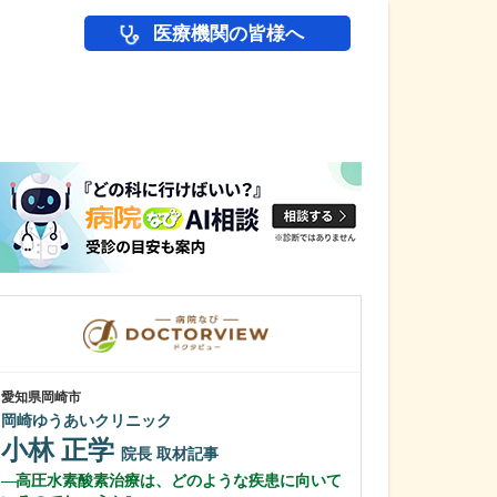
医療機関の皆様へ
医師(ドクター)の
愛知県岡崎市
愛知県名古屋市緑区
岡崎ゆうあいクリニック
相川みんなの診
小林 正学
梶野 真一
院長
取材記事
高圧水素酸素治療は、どのような疾患に向いて
消化器内科を専