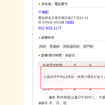
所在地・電話番号
千種駅
愛知県名古屋市東区葵2丁目14-14
M-STAGE AOI1階
[地図]
052-933-1177
診療科目
内科
胃腸科
消化器内科
肛門科
診療/受付時間・休診日
外来受付時間
月
火
8:30～12:15
●
●
お盆(8月中旬)は休診・休業の場合があ
13:15～16:15
16:45～19:00
●
●
胃内視鏡は連日午前中に、大
備考:
木、日、祝
休診日: