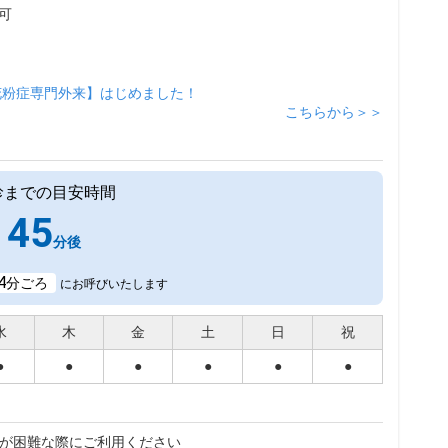
可
花粉症専門外来】はじめました！
こちらから＞＞
診までの目安時間
45
分後
4
分ごろ
にお呼びいたします
水
木
金
土
日
祝
●
●
●
●
●
●
が困難な際にご利用ください