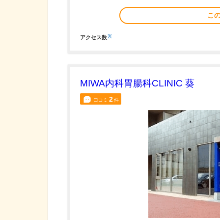
こ
※
アクセス数
MIWA内科胃腸科CLINIC 葵
2
口コミ
件