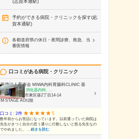
(志賀本通駅)
予約ができる病院・クリニックを探す(志
賀本通駅)
各都道府県の休日・夜間診療、救急、当
番医情報
口コミがある病院・クリニック
医療法人育寿会
MIWA内科胃腸科CLINIC 葵
内科, 胃腸科, 消化器内科, ...
愛知県名古屋市東区葵2丁目14-14
M-STAGE AOI1階
5
口コミ: 2件
数年前からお世話になっています。以前通っていた病院は
先生がきつく自分の思う通りに行動しないと怒る先生なの
でやめました。 ...
続きを読む