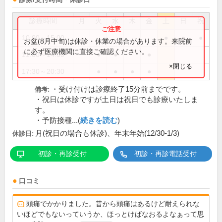
診療時間
月
火
水
木
金
土
日
祝
10:00～15:00
●
●
●
お盆(8月中旬)は休診・休業の場合があります。来院前
に必ず医療機関に直接ご確認ください。
11:00～14:00
●
●
●
×閉じる
17:30～20:30
●
●
●
●
・受け付けは診療終了15分前までです。
備考:
・祝日は休診ですが土日は祝日でも診療いたしま
す。
・予防接種...(
続きを読む
)
月(祝日の場合も休診)、年末年始(12/30-1/3)
休診日:
初診・再診受付
初診・再診電話受付
口コミ
頭痛でかかりました。昔から頭痛はあるけど耐えられな
いほどでもないっていうか、ほっとけばなおるよなぁって思