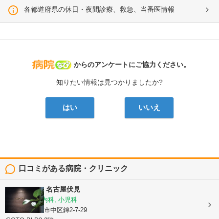
各都道府県の休日・夜間診療、救急、当番医情報
病院なび
からのアンケートにご協力ください。
知りたい情報は見つかりましたか?
はい
いいえ
口コミがある病院・クリニック
CLINIC No7 名古屋伏見
内科, 脳神経内科, 小児科
愛知県名古屋市中区錦2-7-29