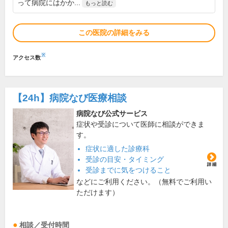
って病院にはかか...
もっと読む
この医院の詳細をみる
※
アクセス数
【24h】
病院なび医療相談
病院なび公式サービス
症状や受診について医師に相談ができま
す。
症状に適した診療科
受診の目安・タイミング
受診までに気をつけること
などにご利用ください。（無料でご利用い
ただけます）
相談／受付時間