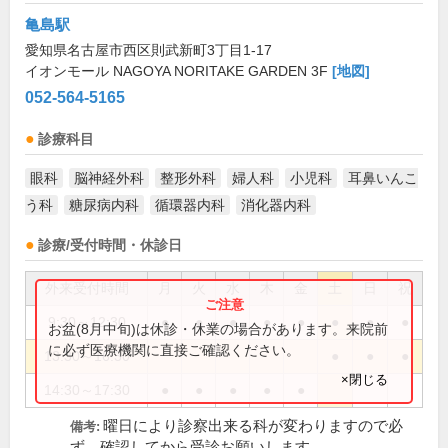
亀島駅
愛知県名古屋市西区則武新町3丁目1-17
イオンモール NAGOYA NORITAKE GARDEN 3F
[地図]
052-564-5165
診療科目
眼科
脳神経外科
整形外科
婦人科
小児科
耳鼻いんこ
う科
糖尿病内科
循環器内科
消化器内科
診療/受付時間・休診日
外来受付時間
月
火
水
木
金
土
日
祝
9:30～12:30
●
●
●
●
●
●
●
●
お盆(8月中旬)は休診・休業の場合があります。来院前
に必ず医療機関に直接ご確認ください。
13:30～16:30
●
●
●
×閉じる
14:30～17:30
●
●
●
●
●
曜日により診察出来る科が変わりますので必
備考:
ず、確認してから受診お願いします。