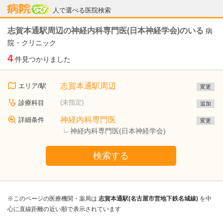
病院なび
人で選べる医院検索
志賀本通駅周辺の神経内科専門医(日本神経学会)のいる
病
院・クリニック
4
件見つかりました
志賀本通駅周辺
エリア/駅
変更
(未指定)
診療科目
追加
神経内科専門医
詳細条件
変更
神経内科専門医(日本神経学会)
検索する
※このページの医療機関・薬局は
志賀本通駅(名古屋市営地下鉄名城線)
を中
心に直線距離の近い順で表示されています