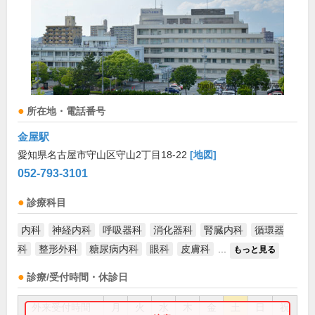
所在地・電話番号
金屋駅
愛知県名古屋市守山区守山2丁目18-22
[地図]
052-793-3101
診療科目
内科
神経内科
呼吸器科
消化器科
腎臓内科
循環器
科
整形外科
糖尿病内科
眼科
皮膚科
...
もっと見る
診療/受付時間・休診日
外来受付時間
月
火
水
木
金
土
日
祝