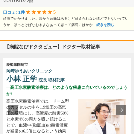
GOTO BLD2 2階
5
口コミ: 1件
頭痛でかかりました。昔から頭痛はあるけど耐えられないほどでもないってい
うか、ほっとけばなおるよなぁって思って病院にはかか...
続きを読む
【病院なびドクタビュー】ドクター取材記事
愛知県岡崎市
岡崎ゆうあいクリニック
小林 正学
院長
取材記事
高圧水素酸素治療は、どのような疾患に向いているのでしょう
か?
高圧水素酸素治療では、ドーム型
のカプセルの中を1.9気圧の高気
圧の環境にし、高濃度の酸素50%
と水素4%の両方を吸い続けるこ
とで、血液中(動脈血)の酸素濃度
が通常の6.5倍になるという効果