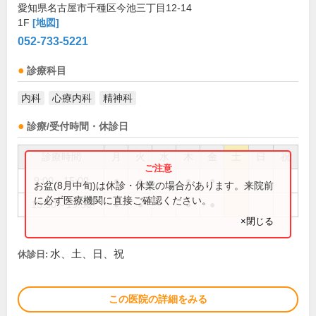
愛知県名古屋市千種区今池三丁目12-14
1F
[地図]
052-733-5221
診療科目
内科
心療内科
精神科
診療/受付時間・休診日
診療時間
月
火
水
木
金
土
日
祝
9:00～15:00
●
●
●
●
お盆(8月中旬)は休診・休業の場合があります。来院前
に必ず医療機関に直接ご確認ください。
15:30～19:30
●
●
●
●
×閉じる
水、土、日、祝
休診日:
この医院の詳細をみる