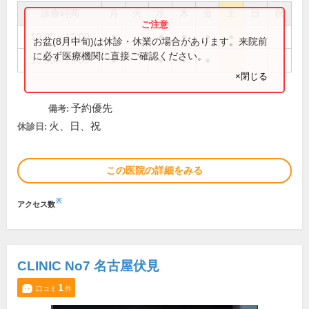
診療時間
月
火
水
木
金
土
日
祝
10:00～13:00
●
●
●
●
●
お盆(8月中旬)は休診・休業の場合があります。来院前
に必ず医療機関に直接ご確認ください。
15:00～19:00
●
●
●
●
×閉じる
予約優先
備考:
火、日、祝
休診日:
この医院の詳細をみる
※
アクセス数
CLINIC No7 名古屋伏見
1
口コミ
件