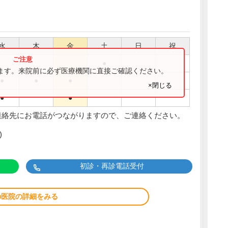
水
木
金
土
日
祝
●
ります。来院前に必ず医療機関に直接ご確認ください。
●
●
●
×閉じる
●
●
連絡先にお電話がつながりますので、ご連絡ください。
)
初診・再診電話受付
の医院の詳細をみる