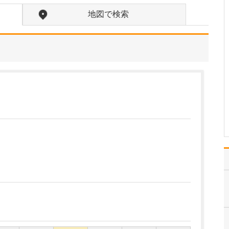
いるのでしょうか?
地図で検索
高圧水素酸素治療では、
ドーム型のカプセルの中
を1.9気圧の高気圧の環境
にし、高濃度の酸素50%
と水素4%の両方を吸い続
けることで、血液中(動脈
血)の酸素濃度が通常の6.5
倍になるという効果が得
られます…
>>記事全文を読む