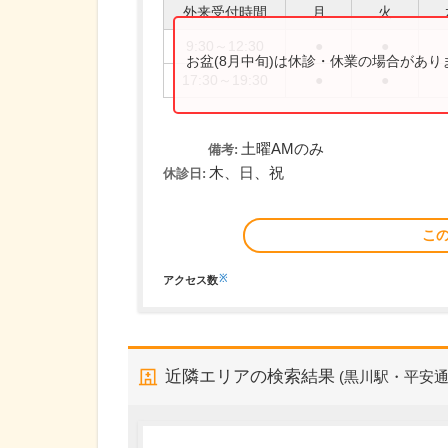
外来受付時間
月
火
9:30～12:30
●
●
お盆(8月中旬)は休診・休業の場合があ
17:30～19:30
●
●
土曜AMのみ
備考:
木、日、祝
休診日:
こ
※
アクセス数
近隣エリアの検索結果
(黒川駅・平安通