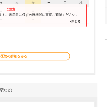
水
木
金
土
日
祝
●
●
●
ります。来院前に必ず医療機関に直接ご確認ください。
●
●
×閉じる
の医院の詳細をみる
駅など)