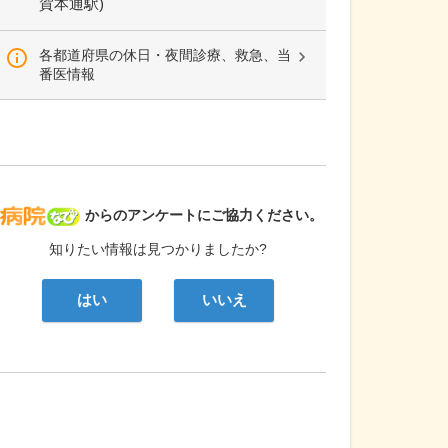
賀本通駅)
各都道府県の休日・夜間診療、救急、当
番医情報
病院なび
からのアンケートにご協力ください。
知りたい情報は見つかりましたか?
はい
いいえ