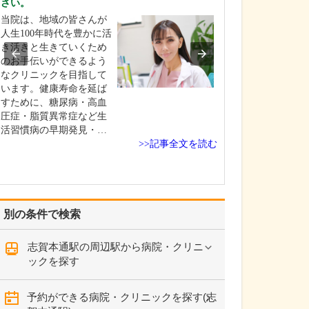
さい。
を非常に重視し
当院は、地域の皆さんが
整形外科医とし
人生100年時代を豊かに活
さんが今つらい
き活きと生きていくため
いる痛みを緩和
のお手伝いができるよう
はもちろんです
なクリニックを目指して
以上に痛みが起
います。健康寿命を延ば
い、痛みが起き
すために、糖尿病・高血
化しにくい体づ
圧症・脂質異常症など生
導することが重
活習慣病の早期発見・…
えています。肩
>>記事全文を読む
が痛…
別の条件で検索
志賀本通駅の周辺駅から病院・クリニ
ックを探す
予約ができる病院・クリニックを探す(志