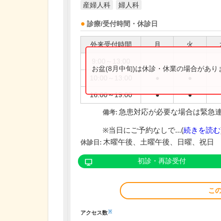
産婦人科
婦人科
診療/受付時間・休診日
外来受付時間
月
火
9:00～13:00
お盆(8月中旬)は休診・休業の場合があ
10:00～13:00
●
●
16:00～19:00
●
●
急患対応が必要な場合は緊急
備考:
※当日にご予約なしで...(
続きを読む
木曜午後、土曜午後、日曜、祝日
休診日:
初診・再診受付
こ
※
アクセス数