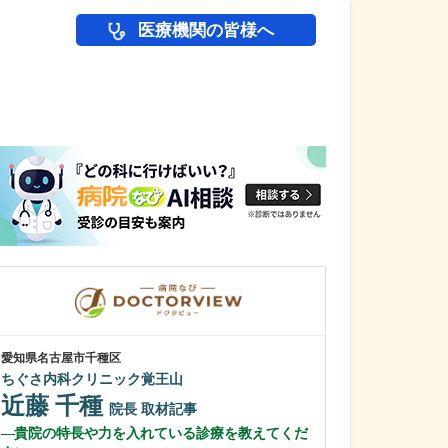
医療機関の皆様へ
医師(ドクター)の
愛知県名古屋市千種区
愛知県岡崎市
ちぐさ内科クリニック覚王山
わたなべ整形リ
近藤 千種
渡辺 隆之
院長
取材記事
貴院の特長や力を入れている診療を教えてくだ
クリニック名に