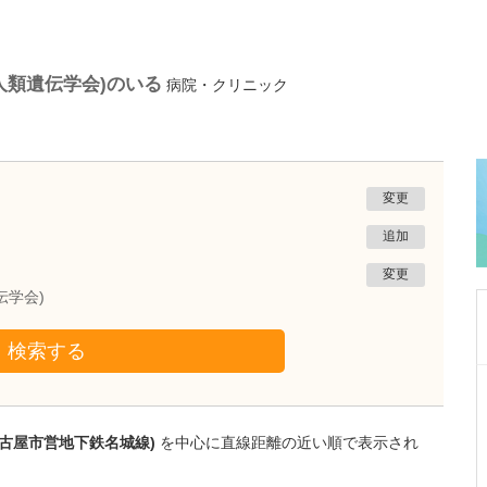
人類遺伝学会)のいる
病院・クリニック
変更
追加
変更
伝学会)
検索する
愛知県岡崎市
岡崎ゆうあいクリニック
小林 正学
名古屋市営地下鉄名城線)
を中心に直線距離の近い順で表示され
院長
取材記事
高圧水素酸素治療は、どのような疾患に向いて