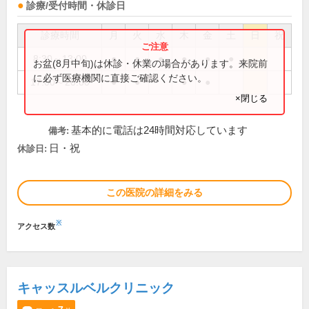
診療/受付時間・休診日
診療時間
月
火
水
木
金
土
日
祝
8:30～13:00
●
●
●
●
●
●
お盆(8月中旬)は休診・休業の場合があります。来院前
に必ず医療機関に直接ご確認ください。
17:00～20:00
●
●
●
●
×閉じる
基本的に電話は24時間対応しています
備考:
日・祝
休診日:
この医院の詳細をみる
※
アクセス数
キャッスルベルクリニック