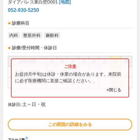
ダイアパレス東白壁D001
[地図]
052-930-5250
診療科目
内科
整形外科
麻酔科
診療/受付時間・休診日
診療時間
月
火
水
木
金
土
日
祝
9:00～12:00
●
お盆(8月中旬)は休診・休業の場合があります。来院前
に必ず医療機関に直接ご確認ください。
17:00～20:00
●
●
●
●
×閉じる
土～日・祝
休診日:
この医院の詳細をみる
※
アクセス数