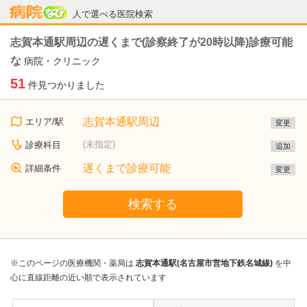
病院なび
人で選べる医院検索
志賀本通駅周辺の遅くまで(診察終了が20時以降)診療可能
な
病院・クリニック
51
件見つかりました
志賀本通駅周辺
エリア/駅
変更
(未指定)
診療科目
追加
遅くまで診療可能
詳細条件
変更
検索する
※このページの医療機関・薬局は
志賀本通駅(名古屋市営地下鉄名城線)
を中
心に直線距離の近い順で表示されています