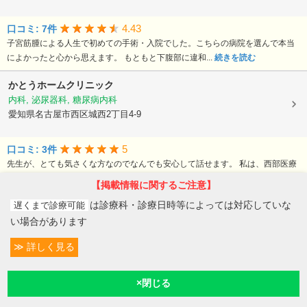
4.43
口コミ: 7件
子宮筋腫による人生で初めての手術・入院でした。こちらの病院を選んで本当
によかったと心から思えます。 もともと下腹部に違和...
続きを読む
かとうホームクリニック
内科, 泌尿器科, 糖尿病内科
愛知県名古屋市西区城西2丁目4-9
5
口コミ: 3件
先生が、とても気さくな方なのでなんでも安心して話せます。 私は、西部医療
センターから診てもらっていたので先生の人柄につい...
続きを読む
【掲載情報に関するご注意】
は診療科・診療日時等によっては対応していな
遅くまで診療可能
い場合があります
【病院なびドクタビュー】ドクター取材記事
詳しく見る
条件変更
110
愛知県名古屋市守山区
予約/受付
現在診療
現在地
もりやまこどもとアレルギークリニック
吉田 明生
院長
取材記事