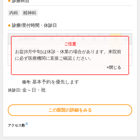
診療科目
内科
精神科
診療/受付時間・休診日
診療時間
月
火
水
木
金
土
日
祝
9:00～12:00
●
お盆(8月中旬)は休診・休業の場合があります。来院前
に必ず医療機関に直接ご確認ください。
17:00～20:00
●
●
●
×閉じる
基本予約を優先します
備考:
金～日・祝
休診日:
この医院の詳細をみる
※
アクセス数