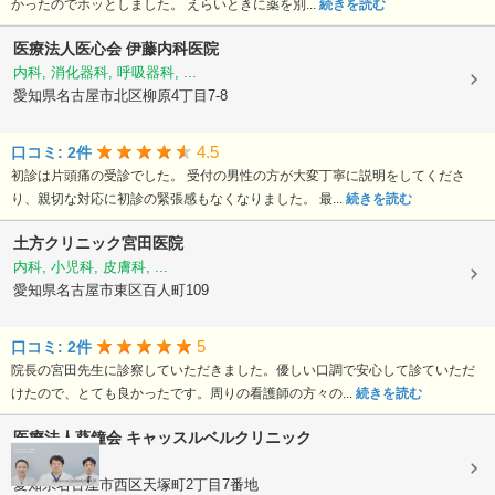
かったのでホッとしました。 えらいときに薬を別...
続きを読む
医療法人医心会
伊藤内科医院
内科, 消化器科, 呼吸器科, ...
愛知県名古屋市北区柳原4丁目7-8
4.5
口コミ: 2件
初診は片頭痛の受診でした。 受付の男性の方が大変丁寧に説明をしてくださ
り、親切な対応に初診の緊張感もなくなりました。 最...
続きを読む
土方クリニック宮田医院
内科, 小児科, 皮膚科, ...
愛知県名古屋市東区百人町109
5
口コミ: 2件
院長の宮田先生に診察していただきました。優しい口調で安心して診ていただ
けたので、とても良かったです。周りの看護師の方々の...
続きを読む
医療法人葵鐘会
キャッスルベルクリニック
産科, 婦人科
愛知県名古屋市西区天塚町2丁目7番地