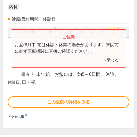
内科
診療/受付時間・休診日
診療時間
月
火
水
木
金
土
日
祝
9:00～12:00
●
●
●
●
●
●
お盆(8月中旬)は休診・休業の場合があります。来院前
に必ず医療機関に直接ご確認ください。
18:00～20:00
●
●
●
●
×閉じる
年末年始、お盆には、約5～6日間、休診。
備考:
日・祝
休診日:
この医院の詳細をみる
※
アクセス数