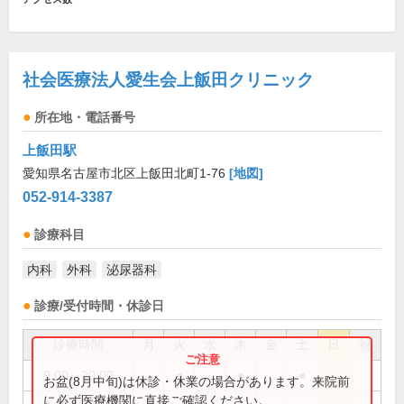
社会医療法人愛生会上飯田クリニック
所在地・電話番号
上飯田駅
愛知県名古屋市北区上飯田北町1-76
[地図]
052-914-3387
診療科目
内科
外科
泌尿器科
診療/受付時間・休診日
診療時間
月
火
水
木
金
土
日
祝
9:00～20:00
●
●
●
お盆(8月中旬)は休診・休業の場合があります。来院前
に必ず医療機関に直接ご確認ください。