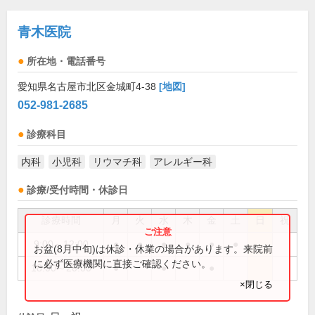
青木医院
所在地・電話番号
愛知県名古屋市北区金城町4-38
[地図]
052-981-2685
診療科目
内科
小児科
リウマチ科
アレルギー科
診療/受付時間・休診日
診療時間
月
火
水
木
金
土
日
祝
9:00～12:00
●
●
●
●
●
●
お盆(8月中旬)は休診・休業の場合があります。来院前
に必ず医療機関に直接ご確認ください。
18:00～20:00
●
●
●
×閉じる