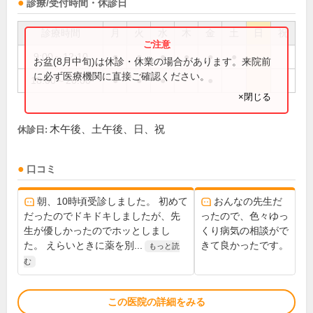
診療/受付時間・休診日
診療時間
月
火
水
木
金
土
日
祝
9:00～12:10
●
●
●
●
●
●
お盆(8月中旬)は休診・休業の場合があります。来院前
に必ず医療機関に直接ご確認ください。
18:00～20:00
●
●
●
●
×閉じる
木午後、土午後、日、祝
休診日:
口コミ
朝、10時頃受診しました。 初めて
おんなの先生だ
だったのでドキドキしましたが、先
ったので、色々ゆっ
生が優しかったのでホッとしまし
くり病気の相談がで
た。 えらいときに薬を別...
きて良かったです。
もっと読
む
この医院の詳細をみる