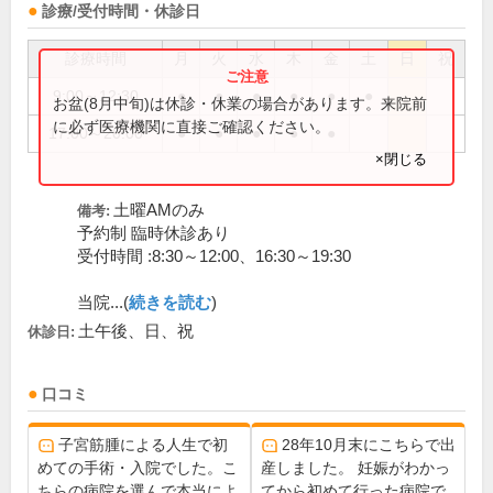
診療/受付時間・休診日
診療時間
月
火
水
木
金
土
日
祝
9:00～12:30
●
●
●
●
●
●
お盆(8月中旬)は休診・休業の場合があります。来院前
に必ず医療機関に直接ご確認ください。
17:00～20:00
●
●
●
●
●
×閉じる
土曜AMのみ
備考:
予約制 臨時休診あり
受付時間 :8:30～12:00、16:30～19:30
当院...(
続きを読む
)
土午後、日、祝
休診日:
口コミ
子宮筋腫による人生で初
28年10月末にこちらで出
めての手術・入院でした。こ
産しました。 妊娠がわかっ
ちらの病院を選んで本当によ
てから初めて行った病院で