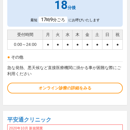
18
分後
17
9
時
分ごろ
最短
にお呼びいたします
受付時間
月
火
水
木
金
土
日
祝
0:00～24:00
●
●
●
●
●
●
●
●
その他
急な発熱、悪天候など直接医療機関に掛かる事が困難な際にご
利用ください
オンライン診療の詳細をみる
平安通クリニック
2020年10月 新規開業