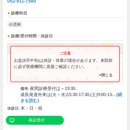
052-911-7580
診療科目
小児科
診療/受付時間・休診日
診療時間
月
火
水
木
金
土
日
祝
9:00～12:30
●
●
●
●
お盆(8月中旬)は休診・休業の場合があります。来院前
に必ず医療機関に直接ご確認ください。
9:00～13:00
●
×閉じる
18:00～20:00
●
●
●
●
夜間診療受付は～19:30。
備考:
成長発達外来は(火～水)15:30-17:30,(土)9:00-13:...(
続
きを読む
)
木・日・祝
休診日:
再診受付