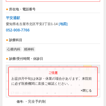
所在地・電話番号
平安通駅
愛知県名古屋市北区平安2丁目1-14
[地図]
052-908-7766
診療科目
心療内科
精神科
診療/受付時間・休診日
診療時間
月
火
水
木
金
土
日
祝
9:00～12:00
●
●
●
●
●
お盆(8月中旬)は休診・休業の場合があります。来院前
に必ず医療機関に直接ご確認ください。
13:00～16:00
●
●
●
●
●
×閉じる
17:00～20:00
●
●
●
・完全予約制
備考: