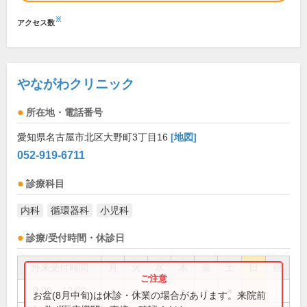
※
アクセス数
やながわクリニック
所在地・電話番号
愛知県名古屋市北区大野町3丁目16
[地図]
052-919-6711
診療科目
内科
循環器科
小児科
診療/受付時間・休診日
外来受付時間
月
火
水
木
金
土
日
祝
9:00～12:00
●
●
●
●
●
お盆(8月中旬)は休診・休業の場合があります。来院前