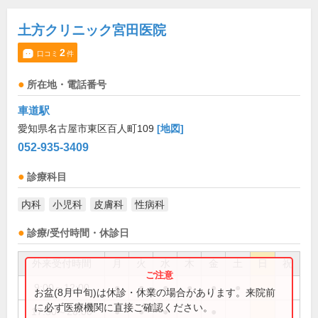
土方クリニック宮田医院
2
口コミ
件
所在地・電話番号
車道駅
愛知県名古屋市東区百人町109
[地図]
052-935-3409
診療科目
内科
小児科
皮膚科
性病科
診療/受付時間・休診日
外来受付時間
月
火
水
木
金
土
日
祝
9:00～12:00
●
●
●
●
●
●
お盆(8月中旬)は休診・休業の場合があります。来院前
に必ず医療機関に直接ご確認ください。
17:30～20:00
●
●
●
●