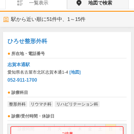
一覧表示
地図で検索
駅から近い順に
51
件中、
1～15件
ひろせ整形外科
所在地・電話番号
志賀本通駅
愛知県名古屋市北区志賀本通1-4
[地図]
052-911-1700
診療科目
整形外科
リウマチ科
リハビリテーション科
診療/受付時間・休診日
診療時間
月
火
水
木
金
土
日
祝