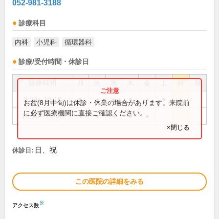
052-981-3188
診療科目
内科
小児科
循環器科
診療/受付時間・休診日
診療時間
月
火
水
木
金
土
日
祝
8:50～12:10
●
●
●
●
●
●
お盆(8月中旬)は休診・休業の場合があります。来院前
に必ず医療機関に直接ご確認ください。
18:00～20:00
●
●
●
●
●
×閉じる
日、祝
休診日:
この医院の詳細をみる
※
アクセス数