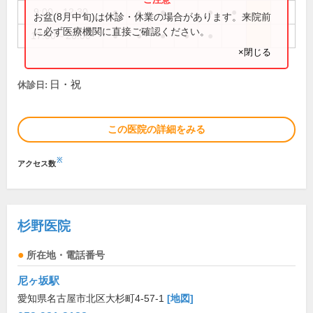
9:00～12:30
●
●
●
●
●
お盆(8月中旬)は休診・休業の場合があります。来院前
に必ず医療機関に直接ご確認ください。
17:00～20:00
●
●
●
●
●
×閉じる
日・祝
休診日:
この医院の詳細をみる
※
アクセス数
杉野医院
所在地・電話番号
尼ヶ坂駅
愛知県名古屋市北区大杉町4-57-1
[地図]