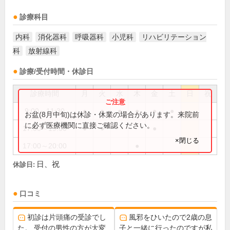
診療科目
内科
消化器科
呼吸器科
小児科
リハビリテーション
科
放射線科
診療/受付時間・休診日
診療時間
月
火
水
木
金
土
日
祝
9:00～11:30
●
●
●
●
●
●
お盆(8月中旬)は休診・休業の場合があります。来院前
に必ず医療機関に直接ご確認ください。
17:00～19:00
●
●
●
×閉じる
17:00～20:00
●
日、祝
休診日:
口コミ
初診は片頭痛の受診でし
風邪をひいたので2歳の息
た。 受付の男性の方が大変
子と一緒に行ったのですが私