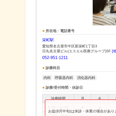
所在地・電話番号
栄町駅
愛知県名古屋市中区新栄町1丁目3
日丸名古屋ビル(エスエル医療グループ)5F
[
052-951-1211
診療科目
内科
呼吸器内科
消化器内科
診療/受付時間・休診日
診療時間
月
火
8:30～12:30
●
●
お盆(8月中旬)は休診・休業の場合があ