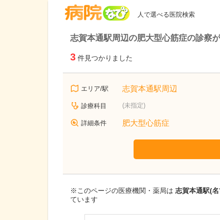
病院なび
人で選べる医院検索
志賀本通駅周辺の肥大型心筋症の診察
3
件見つかりました
志賀本通駅周辺
エリア/駅
(未指定)
診療科目
肥大型心筋症
詳細条件
※このページの医療機関・薬局は
志賀本通駅(
ています