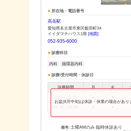
所在地・電話番号
高岳駅
愛知県名古屋市東区飯田町34
イイダマチハウス1階
[地図]
052-935-6000
診療科目
内科
循環器内科
診療/受付時間・休診日
診療時間
月
火
9:30～12:30
●
●
お盆(8月中旬)は休診・休業の場合があ
15:30～18:30
●
●
土曜AMのみ 臨時休診あり
備考: