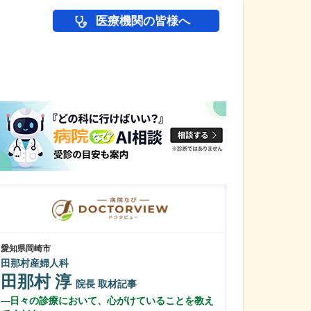
医療機関の皆様へ
医師(ドクター)の
愛知県岡崎市
愛知県名古屋市名東
田那村産婦人科
おおくまクリニ
田那村 淳
海野 一雅
院長
取材記事
日々の診療において、心がけていることを教え
充実した検査体