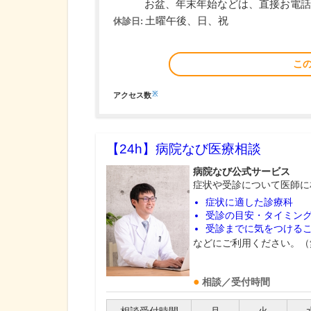
お盆、年末年始などは、直接お電話
土曜午後、日、祝
休診日:
こ
※
アクセス数
【24h】
病院なび医療相談
病院なび公式サービス
症状や受診について医師に
症状に適した診療科
受診の目安・タイミン
受診までに気をつける
などにご利用ください。（
相談／受付時間