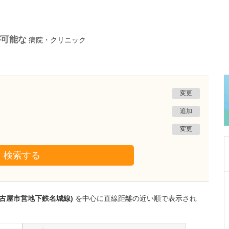
が可能な
病院・クリニック
変更
追加
変更
検索する
愛知県岡崎市
わたなべ整形リハビリクリニック
名古屋市営地下鉄名城線)
を中心に直線距離の近い順で表示され
渡辺 隆之
院長
取材記事
クリニック名にも入っているように、リハビリ