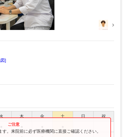
地図]
水
木
金
土
日
祝
●
●
●
●
ります。来院前に必ず医療機関に直接ご確認ください。