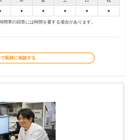
水
木
金
土
日
祝
●
●
●
●
●
●
夜時間帯の回答には時間を要する場合があります。
料で医師に相談する