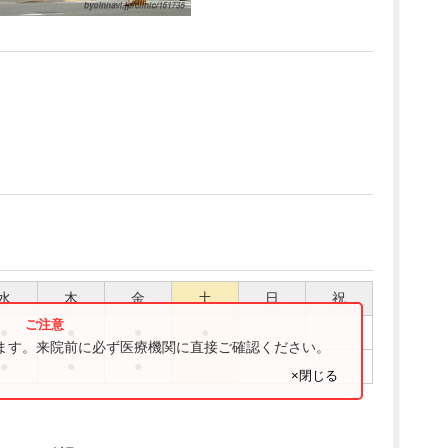
水
木
金
土
日
祝
●
●
●
●
ります。来院前に必ず医療機関に直接ご確認ください。
●
●
●
×閉じる