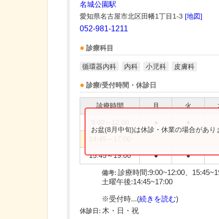
名城公園駅
愛知県名古屋市北区田幡1丁目1-3
[地図]
052-981-1211
診療科目
循環器内科
内科
小児科
皮膚科
診療/受付時間・休診日
診療時間
月
火
9:00～12:00
●
●
お盆(8月中旬)は休診・休業の場合があ
14:45～17:00
15:45～19:00
●
●
診療時間:9:00~12:00、15:45~1
備考:
土曜午後:14:45~17:00
※受付時...(
続きを読む
)
木・日・祝
休診日: