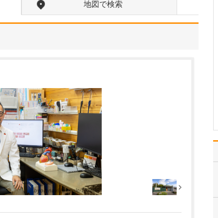
を非常に重視していらっしゃいますね。
地図で検索
整形外科医として、患者
さんが今つらいと感じて
いる痛みを緩和すること
はもちろんですが、それ
以上に痛みが起こらな
い、痛みが起きても慢性
化しにくい体づくりを指
導することが重要だと考
えています。肩・腰・膝
が痛…
>>記事全文を読む