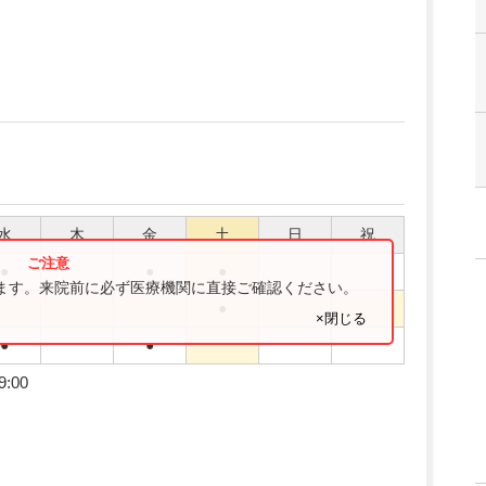
水
木
金
土
日
祝
●
●
●
ります。来院前に必ず医療機関に直接ご確認ください。
●
×閉じる
●
●
9:00