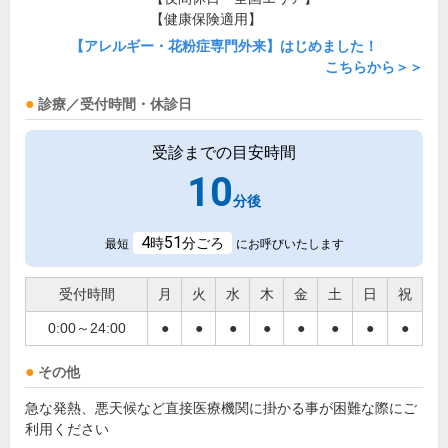
【健康保険適用】
【アレルギー・花粉症専門外来】はじめました！
こちらから＞＞
診療／受付時間・休診日
受診までの目安時間
10
分後
4
51
時
分ごろ
最短
にお呼びいたします
受付時間
月
火
水
木
金
土
日
祝
0:00～24:00
●
●
●
●
●
●
●
●
その他
急な発熱、悪天候など直接医療機関に掛かる事が困難な際にご
利用ください