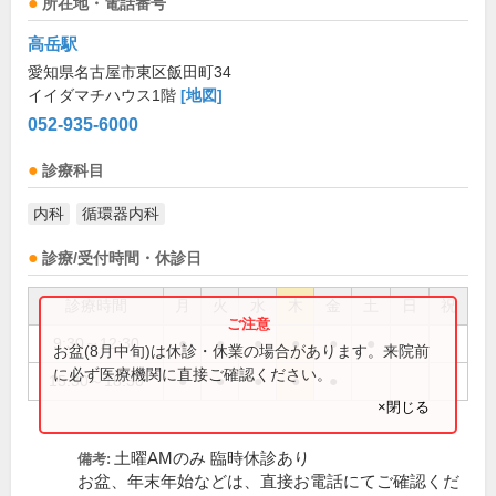
所在地・電話番号
高岳駅
愛知県名古屋市東区飯田町34
イイダマチハウス1階
[地図]
052-935-6000
診療科目
内科
循環器内科
診療/受付時間・休診日
診療時間
月
火
水
木
金
土
日
祝
9:30～12:30
●
●
●
●
●
●
お盆(8月中旬)は休診・休業の場合があります。来院前
に必ず医療機関に直接ご確認ください。
15:30～18:30
●
●
●
●
●
×閉じる
土曜AMのみ 臨時休診あり
備考:
お盆、年末年始などは、直接お電話にてご確認くだ