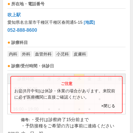
所在地・電話番号
吹上駅
愛知県名古屋市千種区千種区春岡通5-15
[地図]
052-888-8600
診療科目
内科
外科
血管外科
小児科
皮膚科
診療/受付時間・休診日
診療時間
月
火
水
木
金
土
日
祝
9:00～12:00
●
●
●
●
お盆(8月中旬)は休診・休業の場合があります。来院前
に必ず医療機関に直接ご確認ください。
9:00～13:00
●
×閉じる
16:00～19:00
●
●
●
●
・受付は診察終了15分前まで
備考:
・予防接種をご希望の方は事前に連絡ください