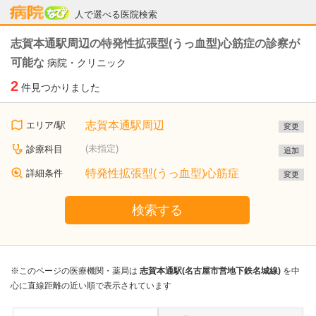
病院なび
人で選べる医院検索
志賀本通駅周辺の特発性拡張型(うっ血型)心筋症の診察が
可能な
病院・クリニック
2
件見つかりました
志賀本通駅周辺
エリア/駅
変更
(未指定)
診療科目
追加
特発性拡張型(うっ血型)心筋症
詳細条件
変更
検索する
※このページの医療機関・薬局は
志賀本通駅(名古屋市営地下鉄名城線)
を中
心に直線距離の近い順で表示されています