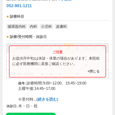
052-981-1211
診療科目
循環器内科
内科
小児科
皮膚科
診療/受付時間・休診日
診療時間
月
火
水
木
金
土
日
祝
9:00～12:00
●
●
●
●
●
お盆(8月中旬)は休診・休業の場合があります。来院前
に必ず医療機関に直接ご確認ください。
14:45～17:00
●
×閉じる
15:45～19:00
●
●
●
●
診療時間:9:00~12:00、15:45~19:00
備考:
土曜午後:14:45~17:00
※受付時...(
続きを読む
)
木・日・祝
休診日: