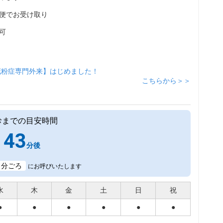
便でお受け取り
可
花粉症専門外来】はじめました！
こちらから＞＞
診までの目安時間
43
分後
1
分ごろ
にお呼びいたします
水
木
金
土
日
祝
●
●
●
●
●
●