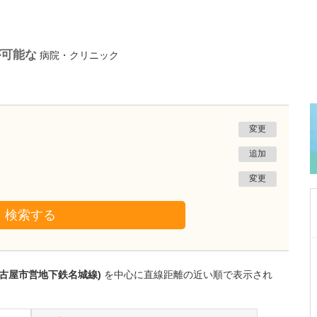
が可能な
病院・クリニック
変更
追加
変更
検索する
東京都北区
青柳診療所
名古屋市営地下鉄名城線)
を中心に直線距離の近い順で表示され
青柳 有司
院長
取材記事
消化器内視鏡について、どのような診療が受け