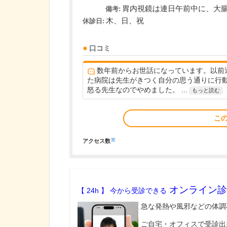
胃内視鏡は連日午前中に、大
備考:
木、日、祝
休診日:
口コミ
数年前からお世話になっています。以前
た病院は先生がきつく自分の思う通りに行
怒る先生なのでやめました。 ...
もっと読む
こ
※
アクセス数
オンライン診
【 24h 】 今から受診できる
急な発熱や風邪などの体調
ご自宅・オフィスで受診出