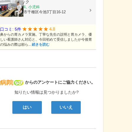
奥村クリニック
内科, 消化器科, 小児科
愛知県名古屋市千種区今池3丁目16-12
4.8
口コミ: 5件
鼻からの胃カメラ実施。丁寧な先生の説明と胃カメラ、優
しい看護師さん対応と、今回初めて受信しましたが今後胃
の悩みの際は頼ら...
続きを読む
病院なび
からのアンケートにご協力ください。
知りたい情報は見つかりましたか?
はい
いいえ