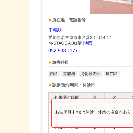
所在地・電話番号
千種駅
愛知県名古屋市東区葵2丁目14-14
M-STAGE AOI1階
[地図]
052-933-1177
診療科目
内科
胃腸科
消化器内科
肛門科
診療/受付時間・休診日
外来受付時間
月
火
8:30～12:15
●
●
お盆(8月中旬)は休診・休業の場合があ
13:15～16:15
16:45～19:00
●
●