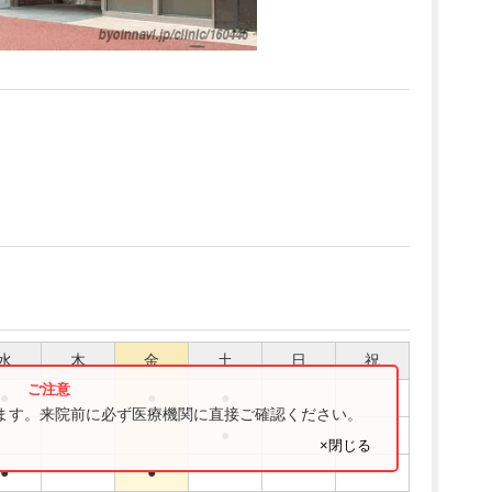
水
木
金
土
日
祝
●
●
●
ります。来院前に必ず医療機関に直接ご確認ください。
●
×閉じる
●
●