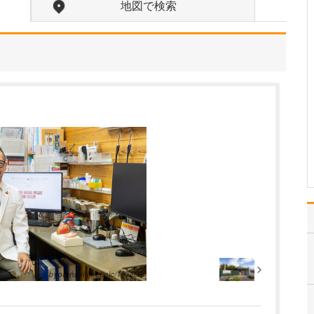
られるのかお聞かせください。
地図で検索
胃カメラ・大腸カメラの
どちらにも対応してお
り、患者さんの負担をで
きる限り軽減した検査を
提供することを大切にし
ています。胃カメラは経
口にも対応しています
が、当院では主に経鼻カ
メラで実施しています。
近年は…
>>記事全文を読む