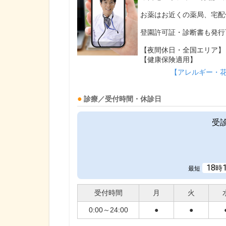
お薬はお近くの薬局、宅配
登園許可証・診断書も発行
【夜間休日・全国エリア】
【健康保険適用】
【アレルギー・
診療／受付時間・休診日
受
18
時
最短
受付時間
月
火
0:00～24:00
●
●