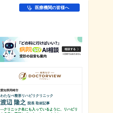
医療機関の皆様へ
医師(ドクター)の
愛知県岡崎市
愛知県岡崎市
わたなべ整形リハビリクリニック
田那村産婦人科
渡辺 隆之
田那村 淳
院長
取材記事
クリニック名にも入っているように、リハビリ
日々の診療にお