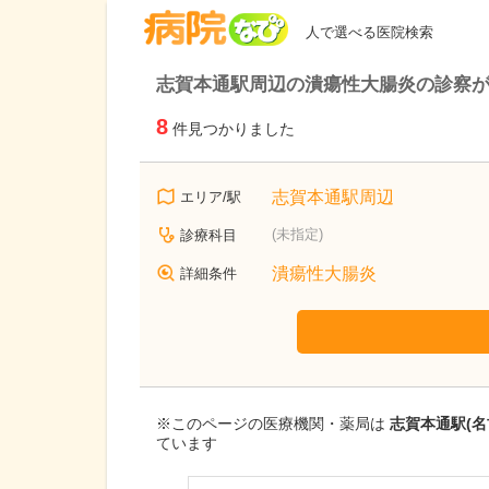
病院なび
人で選べる医院検索
志賀本通駅周辺の潰瘍性大腸炎の診察
8
件見つかりました
志賀本通駅周辺
エリア/駅
(未指定)
診療科目
潰瘍性大腸炎
詳細条件
※このページの医療機関・薬局は
志賀本通駅(
ています