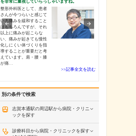
を非常に重視していらっしゃいますね。
てください。
整形外科医として、患者
産科としては、
さんが今つらいと感じて
きた赤ちゃんが
いる痛みを緩和すること
初の数日間を過
はもちろんですが、それ
として「お母さ
以上に痛みが起こらな
にごく普通にリ
い、痛みが起きても慢性
して過ごせる」
化しにくい体づくりを指
標にしています
導することが重要だと考
んに対しては私
えています。肩・腰・膝
フも、家族と接
が痛…
の…
>>記事全文を読む
別の条件で検索
志賀本通駅の周辺駅から病院・クリニ
ックを探す
診療科目から病院・クリニックを探す