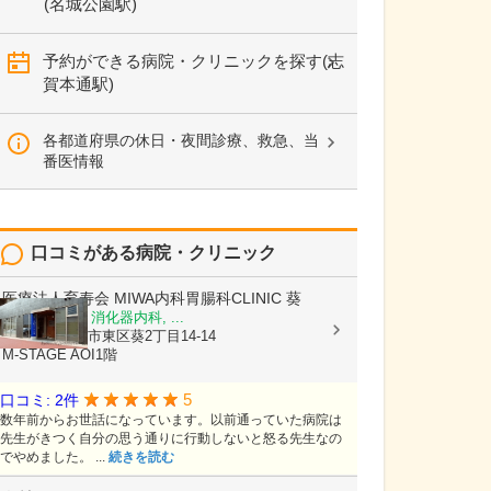
(名城公園駅)
予約ができる病院・クリニックを探す(志
賀本通駅)
各都道府県の休日・夜間診療、救急、当
番医情報
口コミがある病院・クリニック
医療法人育寿会
MIWA内科胃腸科CLINIC 葵
内科, 胃腸科, 消化器内科, ...
愛知県名古屋市東区葵2丁目14-14
M-STAGE AOI1階
5
口コミ: 2件
数年前からお世話になっています。以前通っていた病院は
先生がきつく自分の思う通りに行動しないと怒る先生なの
でやめました。 ...
続きを読む