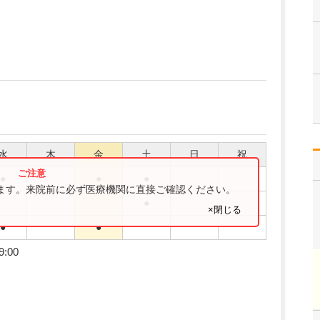
水
木
金
土
日
祝
●
●
●
ります。来院前に必ず医療機関に直接ご確認ください。
●
×閉じる
●
●
9:00