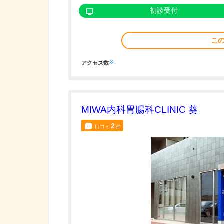
初診受付
こ
※
アクセス数
MIWA内科胃腸科CLINIC 葵
2
口コミ
件