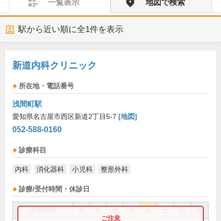
一覧表示
地図で検索
駅から近い順に全
1
件を表示
新道内科クリニック
所在地・電話番号
浅間町駅
愛知県名古屋市西区新道2丁目5-7
[地図]
052-588-0160
診療科目
内科
消化器科
小児科
整形外科
診療/受付時間・休診日
診療時間
月
火
水
木
金
土
日
祝