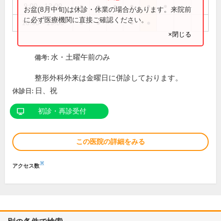
9:00～12:00
●
●
●
●
●
●
お盆(8月中旬)は休診・休業の場合があります。来院前
に必ず医療機関に直接ご確認ください。
16:00～19:00
●
●
●
●
×閉じる
水・土曜午前のみ
備考:
整形外科外来は金曜日に併診しております。
日、祝
休診日:
初診・再診受付
この医院の詳細をみる
※
アクセス数