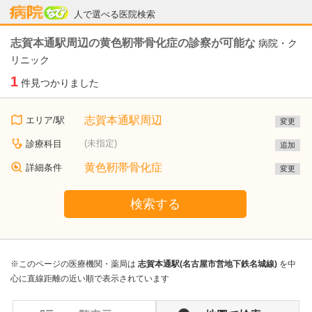
病院なび
人で選べる医院検索
志賀本通駅周辺の黄色靭帯骨化症の診察が可能な
病院・ク
リニック
1
件見つかりました
志賀本通駅周辺
エリア/駅
変更
(未指定)
診療科目
追加
黄色靭帯骨化症
詳細条件
変更
検索する
※このページの医療機関・薬局は
志賀本通駅(名古屋市営地下鉄名城線)
を中
心に直線距離の近い順で表示されています