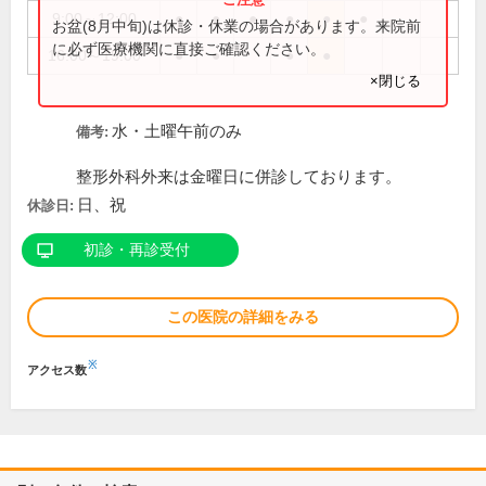
9:00～12:00
●
●
●
●
●
●
お盆(8月中旬)は休診・休業の場合があります。来院前
に必ず医療機関に直接ご確認ください。
16:00～19:00
●
●
●
●
×閉じる
水・土曜午前のみ
備考:
整形外科外来は金曜日に併診しております。
日、祝
休診日:
初診・再診受付
この医院の詳細をみる
※
アクセス数