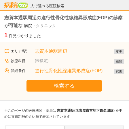
病院なび
人で選べる医院検索
志賀本通駅周辺の進行性骨化性線維異形成症(FOP)の診察
が可能な
病院・クリニック
1
件見つかりました
志賀本通駅周辺
エリア/駅
変更
(未指定)
診療科目
追加
進行性骨化性線維異形成症(FOP)
詳細条件
変更
検索する
※このページの医療機関・薬局は
志賀本通駅(名古屋市営地下鉄名城線)
を中
心に直線距離の近い順で表示されています