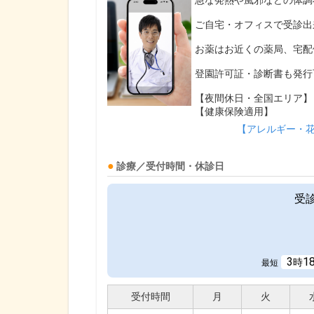
急な発熱や風邪などの体調
ご自宅・オフィスで受診出
お薬はお近くの薬局、宅配
登園許可証・診断書も発行
【夜間休日・全国エリア】
【健康保険適用】
【アレルギー・
診療／受付時間・休診日
受
3
1
時
最短
受付時間
月
火