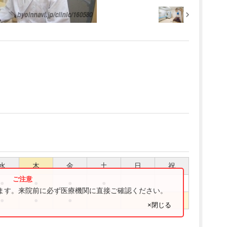
水
木
金
土
日
祝
●
●
●
●
ります。来院前に必ず医療機関に直接ご確認ください。
●
●
●
×閉じる