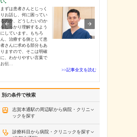
い。
るのですね。
まずは患者さんとじっく
当院は、大きな
りお話し、何に困ってい
躍している専門
るのか、どうしたいのか
検査技師に週1回
をしっかり理解するよう
だいているのも
にしています。もちろ
す。経験豊富な
ん、治療する側として患
ッフが担当する
者さんに求める部分もあ
って、病変の見
りますので、そこは明確
防ぎ検査の精度
に、わかりやすい言葉で
のはもちろん、
お伝…
さ…
>>記事全文を読む
別の条件で検索
志賀本通駅の周辺駅から病院・クリニ
ックを探す
診療科目から病院・クリニックを探す