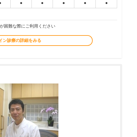
●
●
●
●
●
●
が困難な際にご利用ください
イン診療の詳細をみる