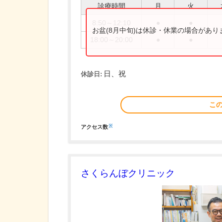
診療時間
月
火
8:50～12:10
●
●
お盆(8月中旬)は休診・休業の場合があ
18:00～20:00
●
●
日、祝
休診日:
こ
※
アクセス数
さくらんぼクリニック