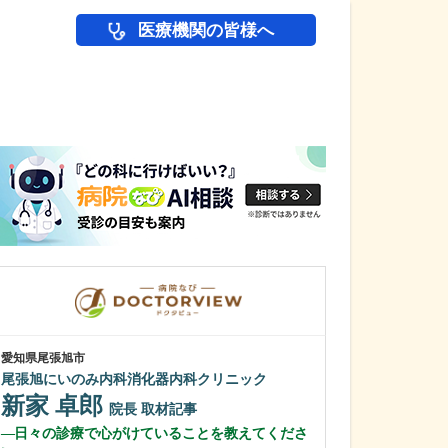
医療機関の皆様へ
医師(ドクター)の
愛知県尾張旭市
愛知県名古屋市名東
尾張旭にいのみ内科消化器内科クリニック
おおくまクリニ
新家 卓郎
海野 一雅
院長
取材記事
日々の診療で心がけていることを教えてくださ
充実した検査体