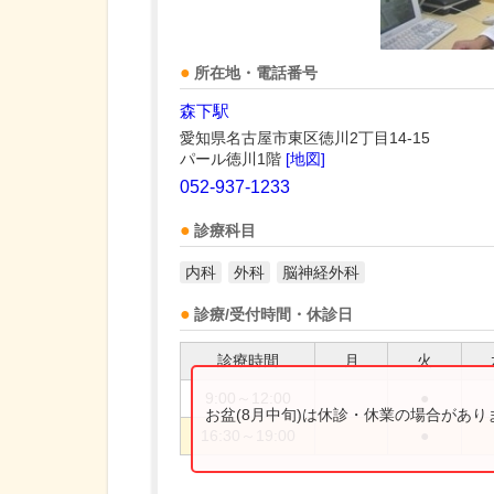
所在地・電話番号
森下駅
愛知県名古屋市東区徳川2丁目14-15
パール徳川1階
[地図]
052-937-1233
診療科目
内科
外科
脳神経外科
診療/受付時間・休診日
診療時間
月
火
9:00～12:00
●
お盆(8月中旬)は休診・休業の場合があ
16:30～19:00
●