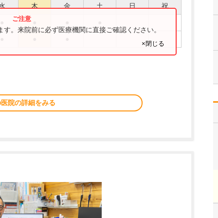
水
木
金
土
日
祝
●
●
●
●
ります。来院前に必ず医療機関に直接ご確認ください。
●
●
●
×閉じる
の医院の詳細をみる