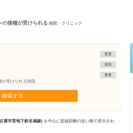
チンの接種が受けられる
病院・クリニック
変更
追加
変更
接種が受けられる病院
検索する
愛知県名古屋市緑区
相川みんなの診療所
梶野 真一
名古屋市営地下鉄名城線)
を中心に直線距離の近い順で表示され
院長
取材記事
消化器内科を専攻され、糖尿病の専門医資格も