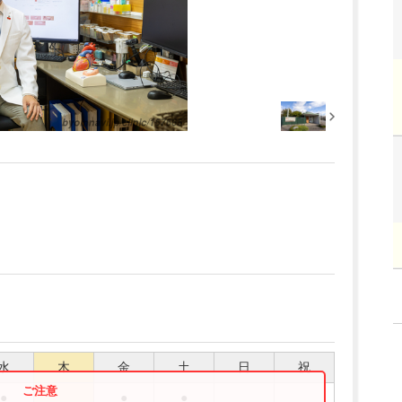
水
木
金
土
日
祝
●
●
●