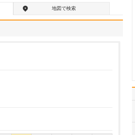
お持ちだそうですね。
地図で検索
消化器内科を専攻したの
は、食道、大腸、胃とい
う消化管と、付随する肝
臓、膵臓などまで幅広く
診療する科で、内視鏡検
査をはじめ血管造影検査
や腹部エコーなど、テク
ニックや深い知識が必要
な検査が多く、若いとき
か…
>>記事全文を読む