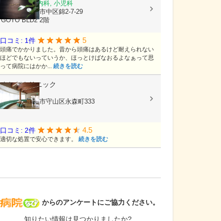
内科, 脳神経内科, 小児科
愛知県名古屋市中区錦2-7-29
GOTO BLD2 2階
5
口コミ: 1件
頭痛でかかりました。昔から頭痛はあるけど耐えられない
ほどでもないっていうか、ほっとけばなおるよなぁって思
って病院にはかか...
続きを読む
よしだクリニック
眼科
愛知県名古屋市守山区永森町333
4.5
口コミ: 2件
適切な処置で安心できます。
続きを読む
病院なび
からのアンケートにご協力ください。
知りたい情報は見つかりましたか?