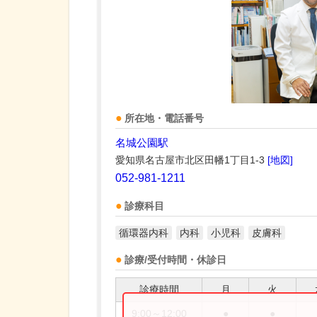
所在地・電話番号
名城公園駅
愛知県名古屋市北区田幡1丁目1-3
[地図]
052-981-1211
診療科目
循環器内科
内科
小児科
皮膚科
診療/受付時間・休診日
診療時間
月
火
9:00～12:00
●
●