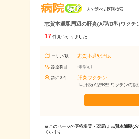
病院なび
人で選べる医院検索
志賀本通駅周辺の肝炎(A型/B型)ワク
17
件見つかりました
志賀本通駅周辺
エリア/駅
(未指定)
診療科目
肝炎ワクチン
詳細条件
肝炎(A型/B型)ワクチンの
※このページの医療機関・薬局は
志賀本通駅(
ています