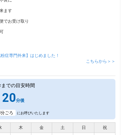
不良に
来ます
便でお受け取り
可
花粉症専門外来】はじめました！
こちらから＞＞
診までの目安時間
20
分後
8
分ごろ
にお呼びいたします
水
木
金
土
日
祝