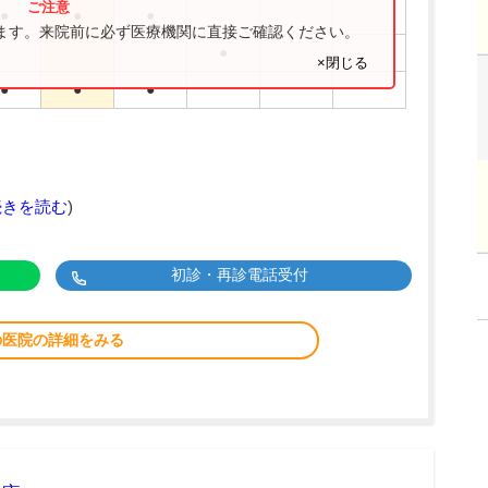
●
●
●
ります。来院前に必ず医療機関に直接ご確認ください。
●
×閉じる
●
●
●
続きを読む
)
初診・再診電話受付
の医院の詳細をみる