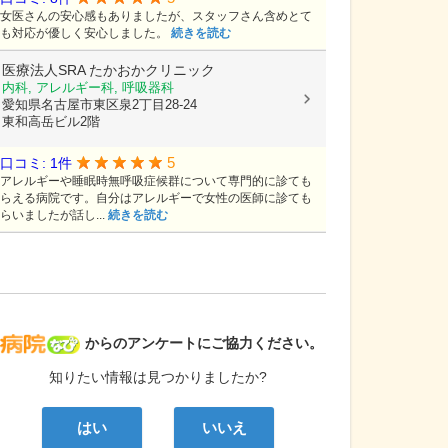
女医さんの安心感もありましたが、スタッフさん含めとて
も対応が優しく安心しました。
続きを読む
医療法人SRA
たかおかクリニック
内科, アレルギー科, 呼吸器科
愛知県名古屋市東区泉2丁目28-24
東和高岳ビル2階
5
口コミ: 1件
アレルギーや睡眠時無呼吸症候群について専門的に診ても
らえる病院です。自分はアレルギーで女性の医師に診ても
らいましたが話し...
続きを読む
病院なび
からのアンケートにご協力ください。
知りたい情報は見つかりましたか?
はい
いいえ