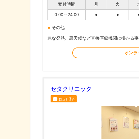
受付時間
月
火
0:00～24:00
●
●
その他
急な発熱、悪天候など直接医療機関に掛かる事
オンラ
セタクリニック
3
口コミ
件