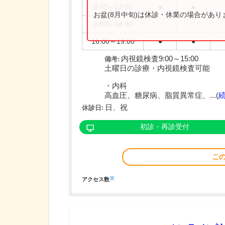
9:00～12:00
●
●
お盆(8月中旬)は休診・休業の場合があ
9:00～14:00
16:00～19:00
●
●
内視鏡検査9:00～15:00
備考:
土曜日の診療・内視鏡検査可能
・内科
高血圧、糖尿病、脂質異常症、...(
日、祝
休診日:
初診・再診受付
こ
※
アクセス数