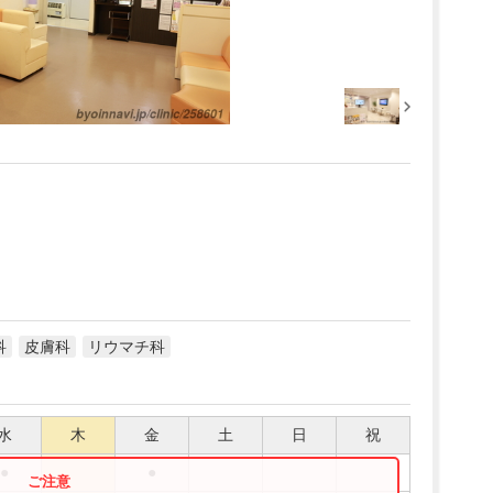
科
皮膚科
リウマチ科
水
木
金
土
日
祝
●
●