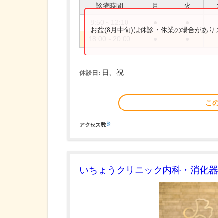
診療時間
月
火
8:50～12:10
●
●
お盆(8月中旬)は休診・休業の場合があ
18:00～20:00
●
●
日、祝
休診日:
こ
※
アクセス数
いちょうクリニック内科・消化器