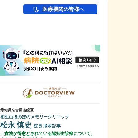
医療機関の皆様へ
医師(ドクター)の
愛知県名古屋市緑区
愛知県名古屋市千種
相生山ほのぼのメモリークリニック
ちぐさ内科クリ
松永 慎史
近藤 千種
院長
取材記事
貴院が得意とされている認知症診療について、
貴院の特長や力