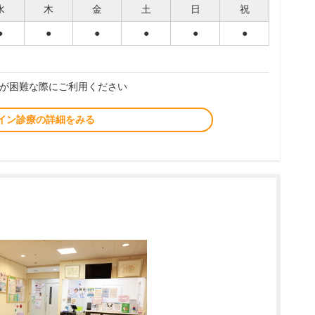
水
木
金
土
日
祝
●
●
●
●
●
●
が困難な際にご利用ください
イン診療の詳細をみる