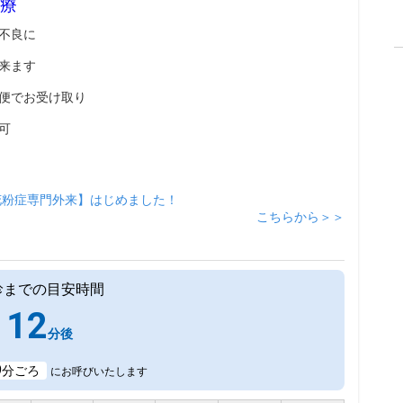
療
不良に
来ます
便でお受け取り
可
花粉症専門外来】はじめました！
こちらから＞＞
診までの目安時間
12
分後
9
分ごろ
にお呼びいたします