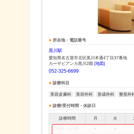
所在地・電話番号
黒川駅
愛知県名古屋市北区黒川本通4丁目37番地
カーサビアンカ黒川2階
[地図]
052-325-6699
診療科目
美容皮膚科
美容外科
形成外科
整形外
診療/受付時間・休診日
診療時間
月
火
9:00～12:00
●
●