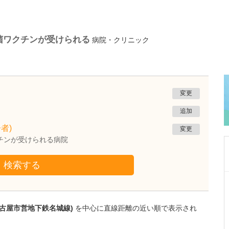
菌ワクチンが受けられる
病院・クリニック
変更
追加
者)
変更
チンが受けられる病院
検索する
愛知県尾張旭市
尾張旭にいのみ内科消化器内科クリニック
新家 卓郎
名古屋市営地下鉄名城線)
を中心に直線距離の近い順で表示され
院長
取材記事
日々の診療で心がけていることを教えてくださ