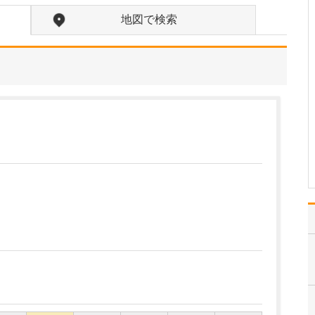
い。
地図で検索
まずは患者さんとじっく
りお話し、何に困ってい
るのか、どうしたいのか
をしっかり理解するよう
にしています。もちろ
ん、治療する側として患
者さんに求める部分もあ
りますので、そこは明確
に、わかりやすい言葉で
お伝…
>>記事全文を読む