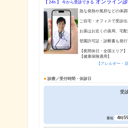
オンライン診
【 24h 】 今から受診できる
急な発熱や風邪などの体調
ご自宅・オフィスで受診出
お薬はお近くの薬局、宅配
登園許可証・診断書も発行
【夜間休日・全国エリア】
【健康保険適用】
【アレルギー・
診療／受付時間・休診日
受
4
5
時
最短