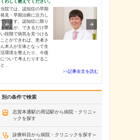
くわしく教えてください。
さい。
当院では、認知症の早期
当院は、地域の
発見・早期治療に注力し
人生100年時代
ています。認知症に限り
き活きと生きて
ませんが、できるだけ早
のお手伝いがで
い段階で病気を見つける
なクリニックを
ことができれば、患者さ
います。健康寿
ん本人が主体となって生
すために、糖尿
活環境を整えたり、今後
圧症・脂質異常
について考えたりするこ
活習慣病の早期
と…
>>記事全文を読む
別の条件で検索
志賀本通駅の周辺駅から病院・クリニ
ックを探す
診療科目から病院・クリニックを探す