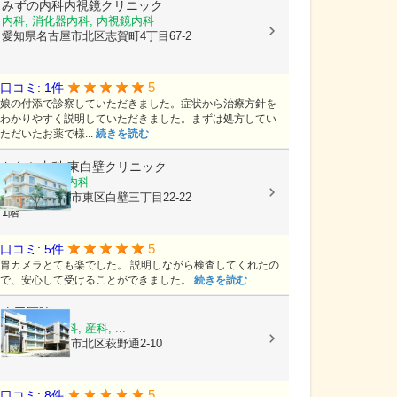
みずの内科内視鏡クリニック
内科, 消化器内科, 内視鏡内科
愛知県名古屋市北区志賀町4丁目67-2
5
口コミ: 1件
娘の付添で診察していただきました。症状から治療方針を
わかりやすく説明していただきました。まずは処方してい
ただいたお薬で様...
続きを読む
おなか内科 東白壁クリニック
内科, 消化器内科
愛知県名古屋市東区白壁三丁目22-22
1階
5
口コミ: 5件
胃カメラとても楽でした。 説明しながら検査してくれたの
で、安心して受けることができました。
続きを読む
山田医院
内科, 漢方内科, 産科, ...
愛知県名古屋市北区萩野通2-10
5
口コミ: 8件