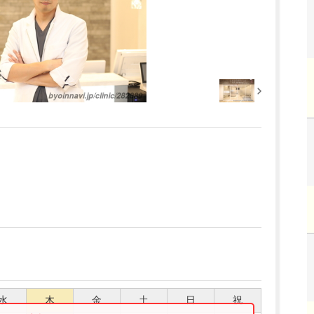
水
木
金
土
日
祝