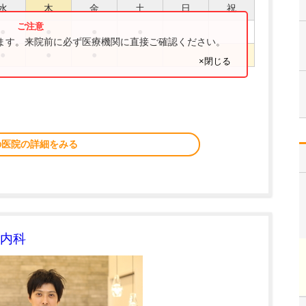
水
木
金
土
日
祝
●
●
●
●
ります。来院前に必ず医療機関に直接ご確認ください。
●
●
●
×閉じる
の医院の詳細をみる
内科