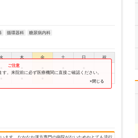
科
循環器科
糖尿病内科
水
木
金
土
日
祝
●
●
●
●
●
ります。来院前に必ず医療機関に直接ご確認ください。
●
●
●
×閉じる
っています。なかなか漢方専門の病院がないためかとても流行