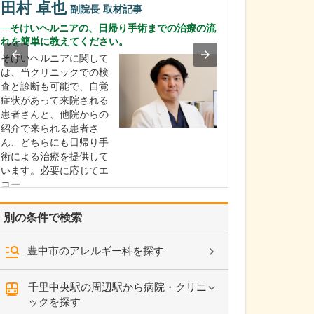
具体的にはどの
田村 卓也
副院長
取材記事
うか?
そけいヘルニアの、日帰り手術までの治療の流
当院では、働く
れを簡単に教えてください。
象とした「協会
そけいヘルニアに関して
一般健康診断(生
は、当クリニックでの検
予防健診)」や、4
査と診断も可能で、自覚
の方を対象とし
症状があって来院される
健康診査」をは
患者さんと、他院からの
まざまな定期健
紹介で来られる患者さ
ドック、各種が
ん、どちらにも日帰り手
どを実施してい
術による治療を提供して
います。必要に応じてエ
コー…
>>記事全文を読む
別の条件で検索
豊中市のアレルギー科を探す
千里中央駅の周辺駅から病院・クリニ
ックを探す