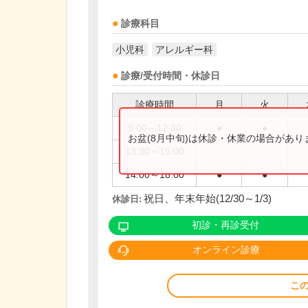
診療科目
小児科
アレルギー科
診療/受付時間・休診日
診療時間
月
火
9:00～12:30
●
●
お盆(8月中旬)は休診・休業の場合があ
13:30～15:00
14:00～18:00
●
●
祝日、年末年始(12/30～1/3)
休診日:
初診・再診受付
オンライン診療
こ