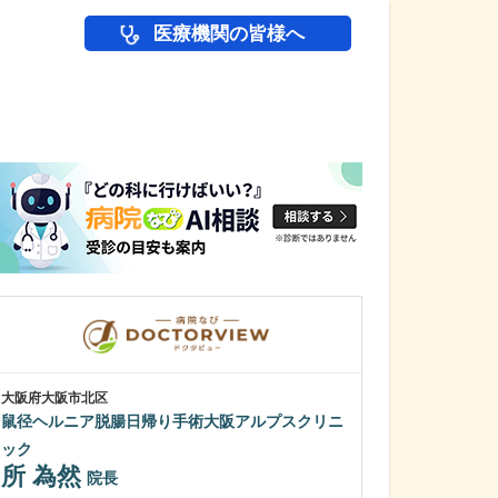
医療機関の皆様へ
医師(ドクター)の
大阪府大阪市北区
大阪府泉佐野市
鼠径ヘルニア脱腸日帰り手術大阪アルプスクリニ
りんくうタウン
山田 幸則
ック
所 為然
院長
貴院の特長でも