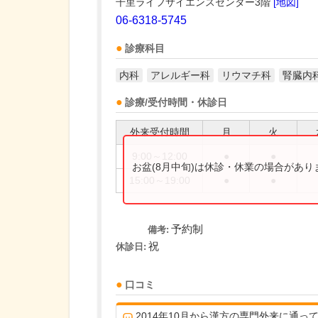
千里ライフサイエンスセンター3階
[地図]
06-6318-5745
診療科目
内科
アレルギー科
リウマチ科
腎臓内
診療/受付時間・休診日
外来受付時間
月
火
9:00～12:00
●
●
お盆(8月中旬)は休診・休業の場合があ
15:00～19:00
●
●
予約制
備考:
祝
休診日:
口コミ
2014年10月から漢方の専門外来に通