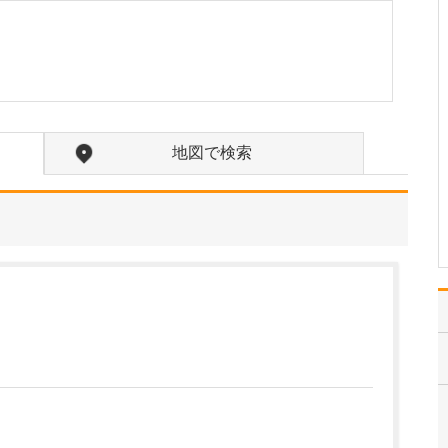
い。
当院では「鼻づまりを改
善するための手術」に注
力しており、主に鼻中隔
湾曲症やアレルギー性鼻
炎、副鼻腔炎の手術治療
を中心に行っています。
具体的には、鼻中隔湾曲
地図で検索
症は左右の鼻腔を隔てて
いる鼻中隔が強く湾曲す
る…
>>記事全文を読む