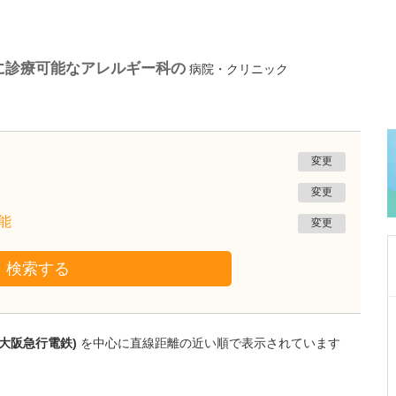
に診療可能なアレルギー科の
病院・クリニック
変更
変更
能
変更
検索する
大阪府大阪市浪速区
大阪なんばJUN耳鼻咽喉科
大阪急行電鉄)
を中心に直線距離の近い順で表示されています
伊賀 順平
院長
取材記事
鼻の日帰り手術について詳しく教えてくださ