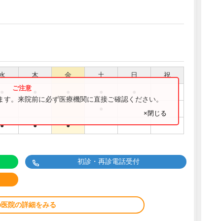
水
木
金
土
日
祝
●
●
●
●
●
ります。来院前に必ず医療機関に直接ご確認ください。
●
×閉じる
●
●
●
初診・再診電話受付
の医院の詳細をみる