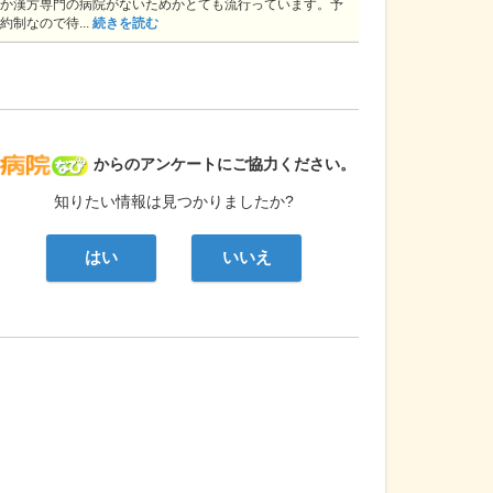
か漢方専門の病院がないためかとても流行っています。予
約制なので待...
続きを読む
病院なび
からのアンケートにご協力ください。
知りたい情報は見つかりましたか?
はい
いいえ