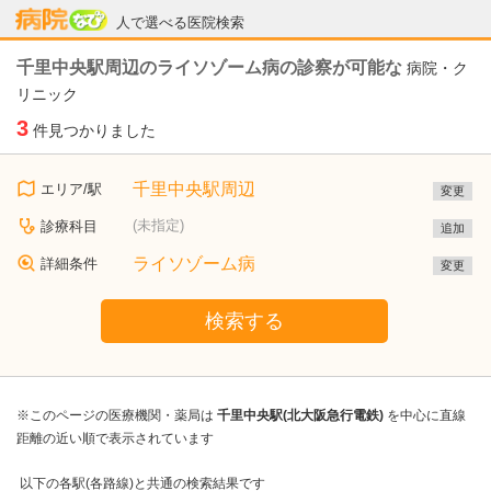
病院なび
人で選べる医院検索
千里中央駅周辺のライソゾーム病の診察が可能な
病院・ク
リニック
3
件見つかりました
千里中央駅周辺
エリア/駅
変更
(未指定)
診療科目
追加
ライソゾーム病
詳細条件
変更
検索する
※このページの医療機関・薬局は
千里中央駅(北大阪急行電鉄)
を中心に直線
距離の近い順で表示されています
以下の各駅(各路線)と共通の検索結果です