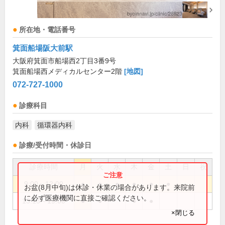
所在地・電話番号
箕面船場阪大前駅
大阪府箕面市船場西2丁目3番9号
箕面船場西メディカルセンター2階
[地図]
072-727-1000
診療科目
内科
循環器内科
診療/受付時間・休診日
診療時間
月
火
水
木
金
土
日
祝
9:00～12:00
●
●
●
●
●
●
お盆(8月中旬)は休診・休業の場合があります。来院前
に必ず医療機関に直接ご確認ください。
13:15～19:00
●
●
●
●
×閉じる