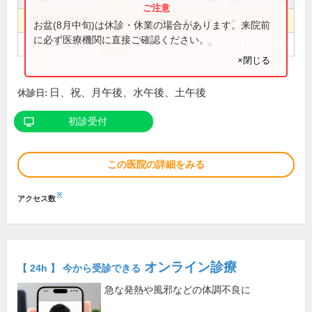
9:00～12:00
●
●
●
●
●
●
お盆(8月中旬)は休診・休業の場合があります。来院前
に必ず医療機関に直接ご確認ください。
17:00～19:00
●
●
●
×閉じる
日、祝、月午後、水午後、土午後
休診日:
初診受付
この医院の詳細をみる
※
アクセス数
オンライン診療
【 24h 】 今から受診できる
急な発熱や風邪などの体調不良に