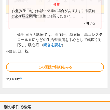
診療時間
月
火
水
木
金
土
日
祝
9:00～13:00
●
●
●
●
●
●
お盆(8月中旬)は休診・休業の場合があります。来院前
に必ず医療機関に直接ご確認ください。
16:00～19:00
●
●
●
●
●
×閉じる
日々の診療では、高血圧、糖尿病、高コレステ
備考:
ロール血症などの生活習慣病を中心として幅広く対
応し、狭心症...(
続きを読む
)
日、祝
休診日:
この医院の詳細をみる
※
アクセス数
別の条件で検索