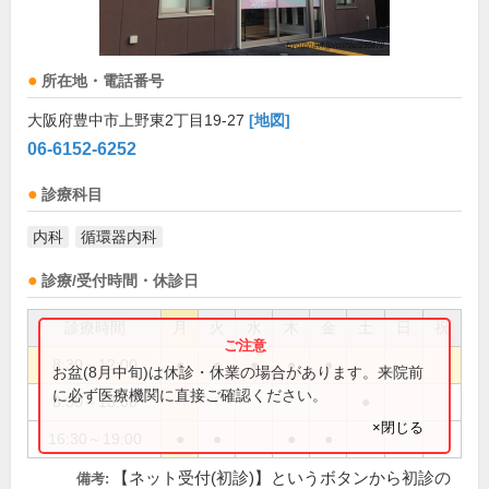
所在地・電話番号
大阪府豊中市上野東2丁目19-27
[地図]
06-6152-6252
診療科目
内科
循環器内科
診療/受付時間・休診日
診療時間
月
火
水
木
金
土
日
祝
8:30～12:00
●
●
●
●
●
お盆(8月中旬)は休診・休業の場合があります。来院前
に必ず医療機関に直接ご確認ください。
8:30～13:00
●
×閉じる
16:30～19:00
●
●
●
●
【ネット受付(初診)】というボタンから初診の
備考: