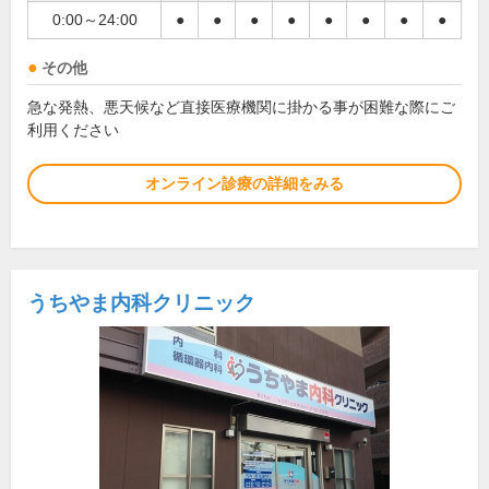
0:00～24:00
●
●
●
●
●
●
●
●
その他
急な発熱、悪天候など直接医療機関に掛かる事が困難な際にご
利用ください
オンライン診療の詳細をみる
うちやま内科クリニック