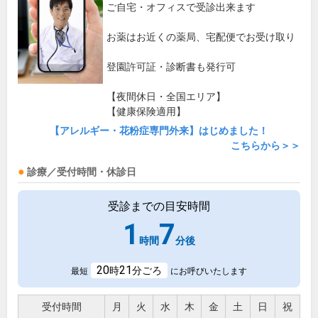
ご自宅・オフィスで受診出来ます
お薬はお近くの薬局、宅配便でお受け取り
登園許可証・診断書も発行可
【夜間休日・全国エリア】
【健康保険適用】
【アレルギー・花粉症専門外来】はじめました！
こちらから＞＞
診療／受付時間・休診日
受診までの目安時間
1
7
時間
分後
20
21
時
分ごろ
最短
にお呼びいたします
受付時間
月
火
水
木
金
土
日
祝