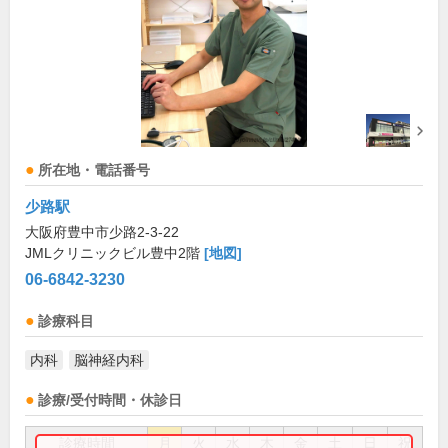
所在地・電話番号
少路駅
大阪府豊中市少路2-3-22
JMLクリニックビル豊中2階
[地図]
06-6842-3230
診療科目
内科
脳神経内科
診療/受付時間・休診日
診療時間
月
火
水
木
金
土
日
祝