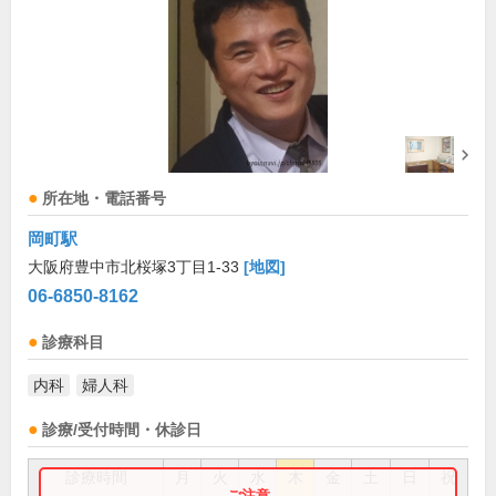
所在地・電話番号
岡町駅
大阪府豊中市北桜塚3丁目1-33
[地図]
06-6850-8162
診療科目
内科
婦人科
診療/受付時間・休診日
診療時間
月
火
水
木
金
土
日
祝