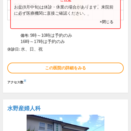
9:00～12:30
●
●
●
●
●
お盆(8月中旬)は休診・休業の場合があります。来院前
に必ず医療機関に直接ご確認ください。
16:00～19:30
●
●
●
●
×閉じる
9時～10時は予約のみ
備考:
16時～17時は予約のみ
水、日、祝
休診日:
この医院の詳細をみる
※
アクセス数
水野産婦人科