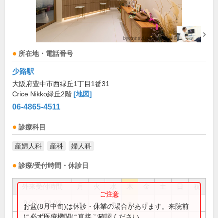
所在地・電話番号
少路駅
大阪府豊中市西緑丘1丁目1番31
Crice Nikko緑丘2階
[地図]
06-4865-4511
診療科目
産婦人科
産科
婦人科
診療/受付時間・休診日
外来受付時間
月
火
水
木
金
土
日
祝
9:00～12:00
●
●
●
●
●
お盆(8月中旬)は休診・休業の場合があります。来院前
に必ず医療機関に直接ご確認ください。