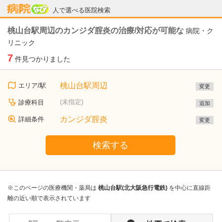
病院なび
人で選べる医院検索
桃山台駅周辺のカンジダ腟炎の治療/対応が可能な
病院・ク
リニック
7
件見つかりました
桃山台駅周辺
エリア/駅
変更
(未指定)
診療科目
追加
カンジダ腟炎
詳細条件
変更
検索する
※このページの医療機関・薬局は
桃山台駅(北大阪急行電鉄)
を中心に直線距
離の近い順で表示されています