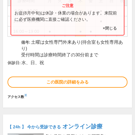
診療時間
月
火
水
木
金
土
日
祝
9:00～12:00
●
●
●
●
●
お盆(8月中旬)は休診・休業の場合があります。来院前
に必ず医療機関に直接ご確認ください。
14:00～17:00
●
×閉じる
16:00～19:00
●
●
●
土曜は女性専門外来あり(待合室も女性専用あ
備考:
り)
受付時間は診療時間終了の30分前まで
水、日、祝
休診日:
この医院の詳細をみる
※
アクセス数
オンライン診療
【 24h 】 今から受診できる