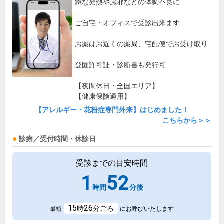
急な発熱や風邪などの体調不良に
ご自宅・オフィスで受診出来ます
お薬はお近くの薬局、宅配便でお受け取り
登園許可証・診断書も発行可
【夜間休日・全国エリア】
【健康保険適用】
【アレルギー・花粉症専門外来】はじめました！
こちらから＞＞
診療／受付時間・休診日
受診までの目安時間
1
52
時間
分後
15
26
時
分ごろ
最短
にお呼びいたします