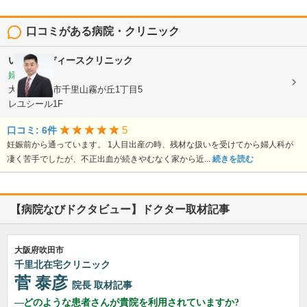
口コミがある病院・クリニック
いとうレディースクリニック
婦人科
大阪府吹田市千里山霧が丘1丁目5
レユシール1F
5
口コミ: 6件
妊娠前から通っています。 1人目出産の時、残材な扱いを受けてから婦人科が
凄く苦手でしたが、不正出血が続きやむなく家から近...
続きを読む
【病院なびドクタビュー】ドクター取材記事
大阪府吹田市
千里北在宅クリニック
菅 泰彦
院長
取材記事
どのような患者さんが貴院を利用されていますか?