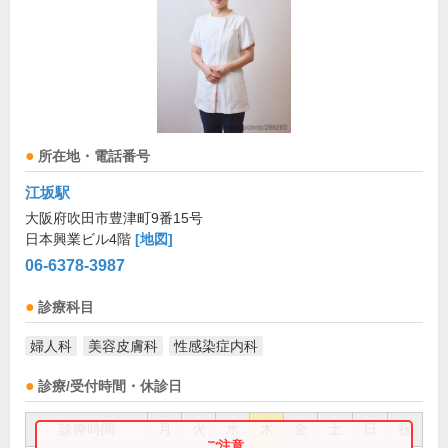
所在地・電話番号
江坂駅
大阪府吹田市豊津町9番15号
日本興業ビル4階
[地図]
06-6378-3987
診療科目
婦人科
美容皮膚科
性感染症内科
診療/受付時間・休診日
診療時間
月
火
水
木
金
土
日
祝