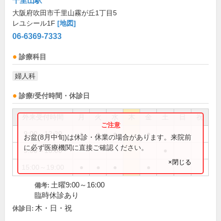
千里山駅
大阪府吹田市千里山霧が丘1丁目5
レユシール1F
[地図]
06-6369-7333
診療科目
婦人科
診療/受付時間・休診日
外来受付時間
月
火
水
木
金
土
日
祝
9:00～12:30
●
●
●
●
お盆(8月中旬)は休診・休業の場合があります。来院前
に必ず医療機関に直接ご確認ください。
9:00～16:00
●
×閉じる
15:00～19:00
●
●
●
●
土曜9:00～16:00
備考:
臨時休診あり
木・日・祝
休診日: