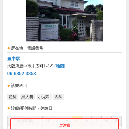
所在地・電話番号
豊中駅
大阪府豊中市末広町1-3-5
[地図]
06-6852-3853
診療科目
産科
婦人科
小児科
内科
診療/受付時間・休診日
診療時間
月
火
水
木
金
土
日
祝