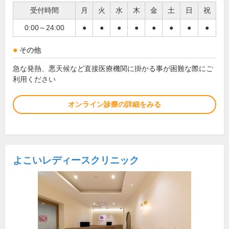
受付時間
月
火
水
木
金
土
日
祝
0:00～24:00
●
●
●
●
●
●
●
●
その他
急な発熱、悪天候など直接医療機関に掛かる事が困難な際にご
利用ください
オンライン診療の詳細をみる
よこいレディースクリニック