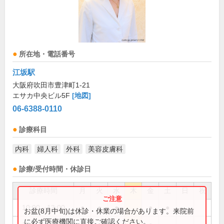
所在地・電話番号
江坂駅
大阪府吹田市豊津町1-21
エサカ中央ビル5F
[地図]
06-6388-0110
診療科目
内科
婦人科
外科
美容皮膚科
診療/受付時間・休診日
診療時間
月
火
水
木
金
土
日
祝
10:00～13:00
●
●
●
●
●
お盆(8月中旬)は休診・休業の場合があります。来院前
に必ず医療機関に直接ご確認ください。