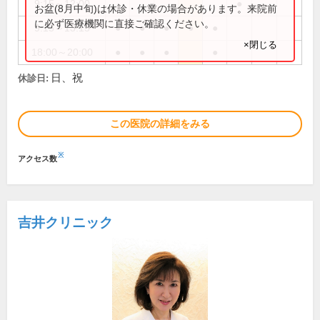
9:15～12:00
●
お盆(8月中旬)は休診・休業の場合があります。来院前
に必ず医療機関に直接ご確認ください。
9:15～13:15
●
●
●
●
●
×閉じる
18:00～20:00
●
●
●
●
日、祝
休診日:
この医院の詳細をみる
※
アクセス数
吉井クリニック