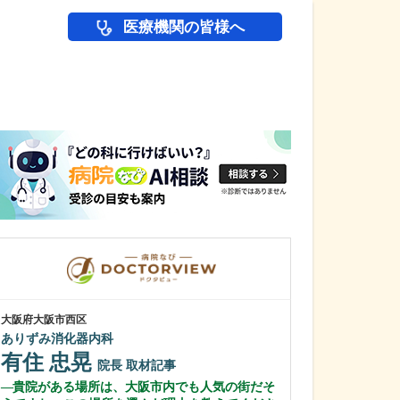
医療機関の皆様へ
医師(ドクター)の
大阪府大阪市西区
大阪府大阪市東淀川
ありずみ消化器内科
野中腰痛クリニ
有住 忠晃
野中 康行
院長
取材記事
貴院がある場所は、大阪市内でも人気の街だそ
どのような患者