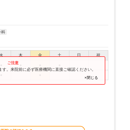
ン科
水
木
金
土
日
祝
●
●
●
●
ります。来院前に必ず医療機関に直接ご確認ください。
●
●
×閉じる