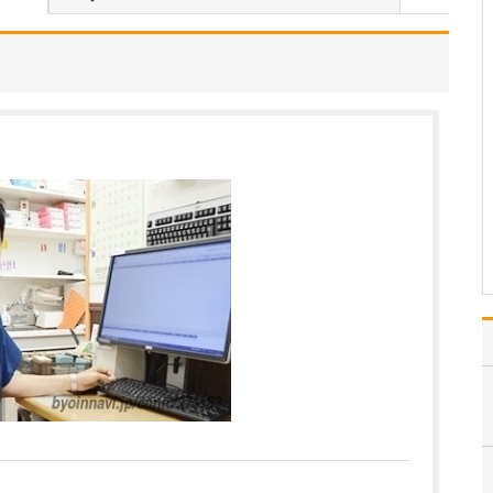
田村 卓也
副院長
取材記事
そけいヘルニアの、日帰り手術までの治療の流
れを簡単に教えてください。
そけいヘルニアに関して
は、当クリニックでの検
査と診断も可能で、自覚
症状があって来院される
患者さんと、他院からの
紹介で来られる患者さ
ん、どちらにも日帰り手
術による治療を提供して
います。必要に応じてエ
コー…
>>記事全文を読む