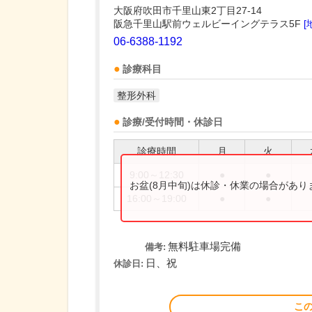
大阪府吹田市千里山東2丁目27-14
阪急千里山駅前ウェルビーイングテラス5F
[
06-6388-1192
診療科目
整形外科
診療/受付時間・休診日
診療時間
月
火
9:00～12:30
●
●
お盆(8月中旬)は休診・休業の場合があ
16:00～19:00
●
●
無料駐車場完備
備考:
日、祝
休診日:
こ