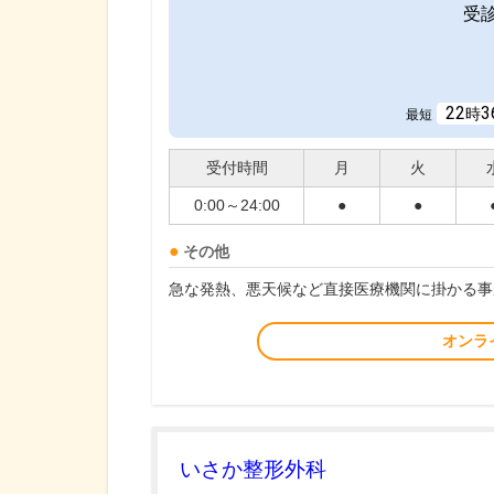
受
22
3
時
最短
受付時間
月
火
0:00～24:00
●
●
その他
急な発熱、悪天候など直接医療機関に掛かる事
オンラ
いさか整形外科