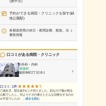
(豊中市)
予約ができる病院・クリニックを探す(緑
地公園駅)
各都道府県の休日・夜間診療、救急、当
番医情報
口コミがある病院・クリニック
医療法人
三木外科・内科
内科, 外科, 放射線科
大阪府豊中市服部寿町2丁目18-1
5
口コミ: 1件
三歳女児、額を縦3センチ切りました。顔なので傷が残る
心配でしたし、何よりケガの痛さとどんな治療をするのか
が不安でしたが、...
続きを読む