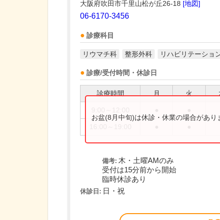
大阪府吹田市千里山松が丘26-18
[地図]
06-6170-3456
診療科目
リウマチ科
整形外科
リハビリテーショ
診療/受付時間・休診日
診療時間
月
火
9:00～12:00
●
●
お盆(8月中旬)は休診・休業の場合があ
16:00～19:00
●
●
木・土曜AMのみ
備考:
受付は15分前から開始
臨時休診あり
日・祝
休診日: