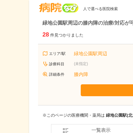
病院なび
人で選べる医院検索
緑地公園駅周辺の膝内障の治療/対応が
28
件見つかりました
緑地公園駅周辺
エリア/駅
(未指定)
診療科目
膝内障
詳細条件
※このページの医療機関・薬局は
緑地公園駅(北
一覧表示