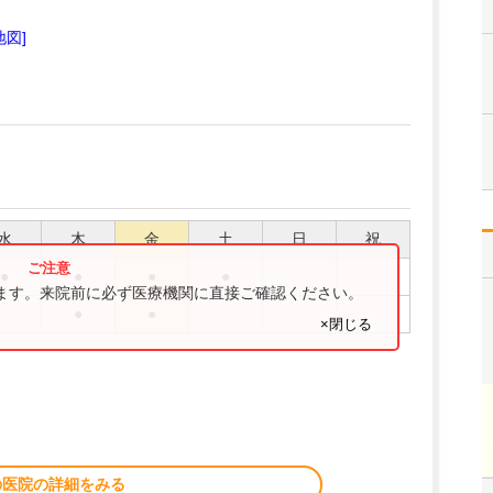
地図]
水
木
金
土
日
祝
●
●
●
●
ります。来院前に必ず医療機関に直接ご確認ください。
●
●
×閉じる
の医院の詳細をみる