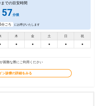
診までの目安時間
57
分後
6
分ごろ
にお呼びいたします
水
木
金
土
日
祝
●
●
●
●
●
●
が困難な際にご利用ください
イン診療の詳細をみる