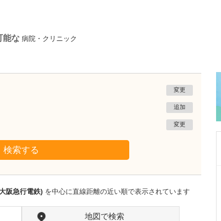
可能な
病院・クリニック
変更
追加
変更
検索する
大阪府大阪市北区
鼠径ヘルニア脱腸日帰り手術大阪アルプスクリニ
大阪急行電鉄)
を中心に直線距離の近い順で表示されています
ック
所 為然
院長
地図で検索