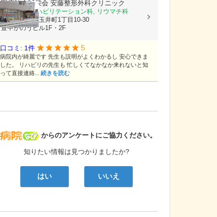
医療法人誠栄会
安藤整形外科クリニック
整形外科, リハビリテーション科, リウマチ科
大阪府豊中市玉井町1丁目10-30
豊中かのうビル1F・2F
5
口コミ: 1件
病院内が綺麗です 先生も説明がよくわかるし 安心できま
した。 リハビリの先生も 忙しくてなかなか来れないと知
って直接連絡...
続きを読む
病院なび
からのアンケートにご協力ください。
知りたい情報は見つかりましたか?
はい
いいえ