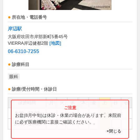
所在地・電話番号
岸辺駅
大阪府吹田市岸部新町5番45号
VIERRA岸辺健都2階
[地図]
06-6310-7255
診療科目
眼科
診療/受付時間・休診日
診療時間
月
火
水
木
金
土
日
祝
8:30～12:00
●
●
●
●
●
お盆(8月中旬)は休診・休業の場合があります。来院前
に必ず医療機関に直接ご確認ください。
14:30～17:30
●
●
●
●
×閉じる