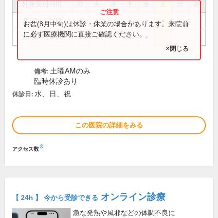
外来受付時間
月
火
水
木
金
土
日
祝
9:30～12:00
●
●
●
●
●
お盆(8月中旬)は休診・休業の場合があります。来院前
に必ず医療機関に直接ご確認ください。
15:30～18:00
●
●
●
●
×閉じる
土曜AMのみ
備考:
臨時休診あり
水、日、祝
休診日:
この医院の詳細をみる
※
アクセス数
オンライン診療
【 24h 】 今から受診できる
急な発熱や風邪などの体調不良に