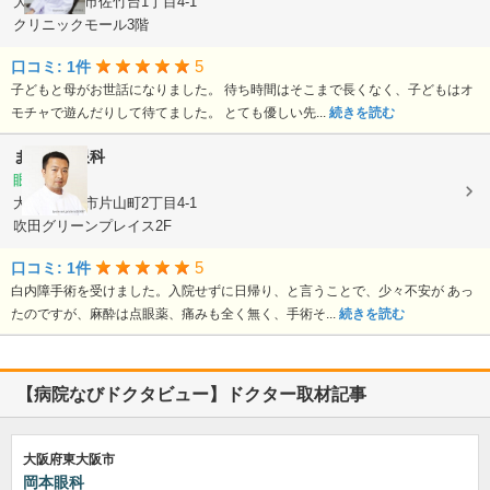
大阪府吹田市佐竹台1丁目4-1
クリニックモール3階
5
口コミ: 1件
子どもと母がお世話になりました。 待ち時間はそこまで長くなく、子どもはオ
モチャで遊んだりして待てました。 とても優しい先...
続きを読む
まつもと眼科
眼科
大阪府吹田市片山町2丁目4-1
吹田グリーンプレイス2F
5
口コミ: 1件
白内障手術を受けました。入院せずに日帰り、と言うことで、少々不安が あっ
たのですが、麻酔は点眼薬、痛みも全く無く、手術そ...
続きを読む
【病院なびドクタビュー】ドクター取材記事
大阪府東大阪市
岡本眼科