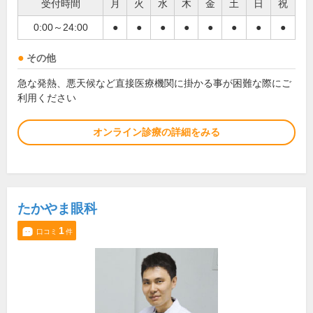
受付時間
月
火
水
木
金
土
日
祝
0:00～24:00
●
●
●
●
●
●
●
●
その他
急な発熱、悪天候など直接医療機関に掛かる事が困難な際にご
利用ください
オンライン診療の詳細をみる
たかやま眼科
1
口コミ
件