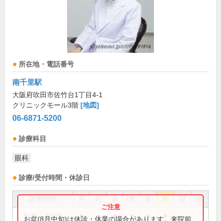
所在地・電話番号
南千里駅
大阪府吹田市佐竹台1丁目4-1
クリニックモール3階
[地図]
06-6871-5200
診療科目
眼科
診療/受付時間・休診日
診療時間
月
火
水
木
金
土
日
祝
9:00～12:00
●
●
●
●
●
●
お盆(8月中旬)は休診・休業の場合があります。来院前