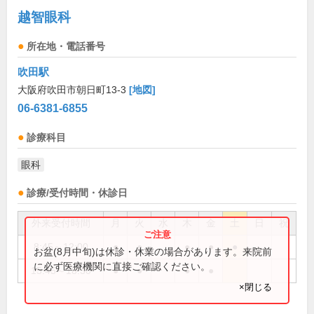
越智眼科
所在地・電話番号
吹田駅
大阪府吹田市朝日町13-3
[地図]
06-6381-6855
診療科目
眼科
診療/受付時間・休診日
外来受付時間
月
火
水
木
金
土
日
祝
8:45～12:00
●
●
●
●
●
お盆(8月中旬)は休診・休業の場合があります。来院前
に必ず医療機関に直接ご確認ください。
15:45～18:30
●
●
●
●
×閉じる