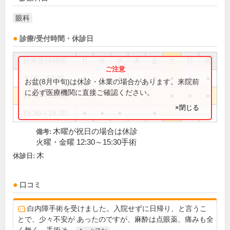
眼科
診療/受付時間・休診日
外来受付時間
月
火
水
木
金
土
日
祝
9:00～12:30
●
●
●
●
●
●
●
お盆(8月中旬)は休診・休業の場合があります。来院前
に必ず医療機関に直接ご確認ください。
14:30～18:00
●
●
●
×閉じる
15:30～18:30
●
●
●
●
木曜が祝日の場合は休診
備考:
火曜・金曜 12:30～15:30手術
木
休診日:
口コミ
白内障手術を受けました。入院せずに日帰り、と言うこ
とで、少々不安が あったのですが、麻酔は点眼薬、痛みも全