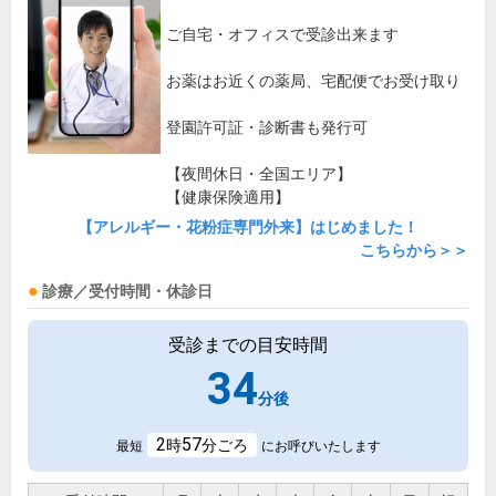
ご自宅・オフィスで受診出来ます
お薬はお近くの薬局、宅配便でお受け取り
登園許可証・診断書も発行可
【夜間休日・全国エリア】
【健康保険適用】
【アレルギー・花粉症専門外来】はじめました！
こちらから＞＞
診療／受付時間・休診日
受診までの目安時間
34
分後
2
57
時
分ごろ
最短
にお呼びいたします