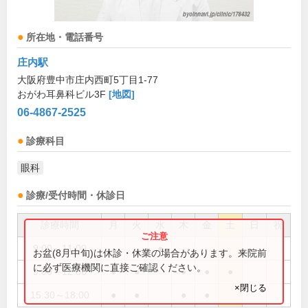
所在地・電話番号
庄内駅
大阪府豊中市庄内西町5丁目1-77
おがわ耳鼻科ビル3F
[地図]
06-4867-2525
診療科目
眼科
診療/受付時間・休診日
診療時間
月
火
水
木
金
土
日
祝
9:00～11:00
●
お盆(8月中旬)は休診・休業の場合があります。来院前
に必ず医療機関に直接ご確認ください。
9:00～12:30
●
●
●
●
●
×閉じる
15:30～18:00
●
●
●
●