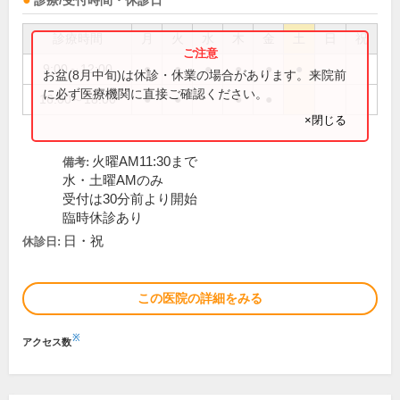
診療/受付時間・休診日
診療時間
月
火
水
木
金
土
日
祝
9:00～12:00
●
●
●
●
●
●
お盆(8月中旬)は休診・休業の場合があります。来院前
に必ず医療機関に直接ご確認ください。
16:00～18:00
●
●
●
●
×閉じる
火曜AM11:30まで
備考:
水・土曜AMのみ
受付は30分前より開始
臨時休診あり
日・祝
休診日:
この医院の詳細をみる
※
アクセス数