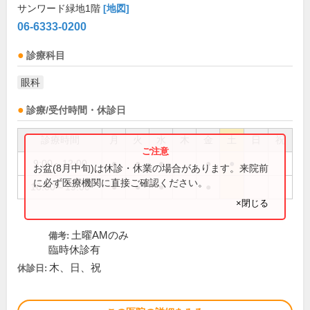
サンワード緑地1階
[地図]
06-6333-0200
診療科目
眼科
診療/受付時間・休診日
診療時間
月
火
水
木
金
土
日
祝
9:00～12:00
●
●
●
●
●
お盆(8月中旬)は休診・休業の場合があります。来院前
に必ず医療機関に直接ご確認ください。
16:00～19:00
●
●
●
●
×閉じる
土曜AMのみ
備考:
臨時休診有
木、日、祝
休診日: