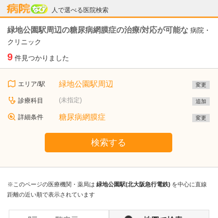
病院なび
人で選べる医院検索
緑地公園駅周辺の糖尿病網膜症の治療/対応が可能な
病院・
クリニック
9
件見つかりました
緑地公園駅周辺
エリア/駅
変更
(未指定)
診療科目
追加
糖尿病網膜症
詳細条件
変更
検索する
※このページの医療機関・薬局は
緑地公園駅(北大阪急行電鉄)
を中心に直線
距離の近い順で表示されています