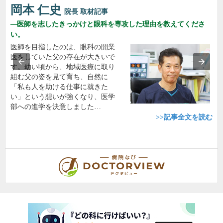
岡本 仁史
院長
取材記事
医師を志したきっかけと眼科を専攻した理由を教えてくださ
い。
医師を目指したのは、眼科の開業
医をしていた父の存在が大きいで
す。幼い頃から、地域医療に取り
組む父の姿を見て育ち、自然に
「私も人を助ける仕事に就きた
い」という想いが強くなり、医学
部への進学を決意しました…
>>記事全文を読む