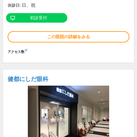
日、祝
休診日:
初診受付
この医院の詳細をみる
※
アクセス数
健都にしだ眼科