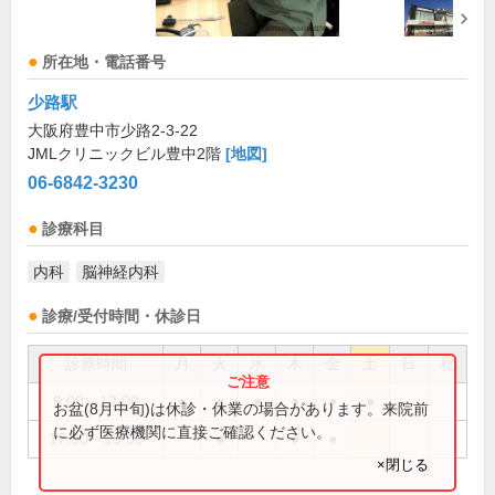
所在地・電話番号
少路駅
大阪府豊中市少路2-3-22
JMLクリニックビル豊中2階
[地図]
06-6842-3230
診療科目
内科
脳神経内科
診療/受付時間・休診日
診療時間
月
火
水
木
金
土
日
祝
9:00～12:00
●
●
●
●
●
●
お盆(8月中旬)は休診・休業の場合があります。来院前
に必ず医療機関に直接ご確認ください。
17:00～19:00
●
●
●
×閉じる