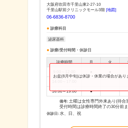
大阪府吹田市千里山東2-27-10
千里山駅前クリニックモール3階
[地図]
06-6836-8700
診療科目
泌尿器科
診療/受付時間・休診日
診療時間
月
火
9:00～12:00
●
●
お盆(8月中旬)は休診・休業の場合があ
14:00～17:00
16:00～19:00
●
土曜は女性専門外来あり(待合
備考:
受付時間は診療時間終了の30分前
水、日、祝
休診日: