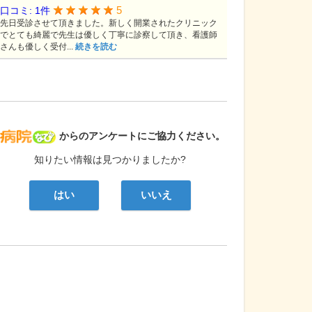
5
口コミ: 1件
先日受診させて頂きました。新しく開業されたクリニック
でとても綺麗で先生は優しく丁寧に診察して頂き、看護師
さんも優しく受付...
続きを読む
病院なび
からのアンケートにご協力ください。
知りたい情報は見つかりましたか?
はい
いいえ