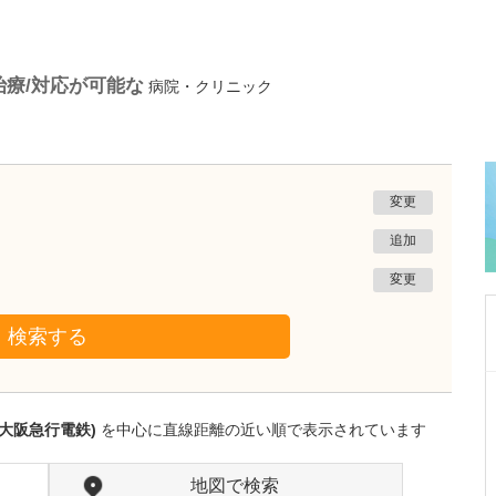
治療/対応が可能な
病院・クリニック
変更
追加
変更
検索する
大阪府大阪市住吉区
かわらだ心臓足血管クリニック
大阪急行電鉄)
を中心に直線距離の近い順で表示されています
河原田 修身
院長
取材記事
貴院の特徴を教えてください。
地図で検索