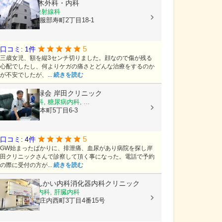
医療法人
三木外科・内科
内科, 外科, 放射線科
大阪府豊中市服部寿町2丁目18-1
5
口コミ: 1件
三歳女児、額を縦3センチ切りました。顔なので傷が残る
心配でしたし、何よりケガの痛さとどんな治療をするのか
が不安でしたが、...
続きを読む
医療法人 虹緑会
岸田クリニック
内科, 循環器科, 糖尿病内科, ...
大阪府豊中市本町5丁目6-3
5
口コミ: 4件
GW始まったばかりに、排泄痛、血尿があり病院を探し岸
田クリニックさんで診察して頂く事になった。電話で予約
の際に受付の方が...
続きを読む
庄内駅前しんかい内科消化器内科クリニック
内科, 消化器内科, 肝臓内科
大阪府豊中市庄内西町3丁目4番15号