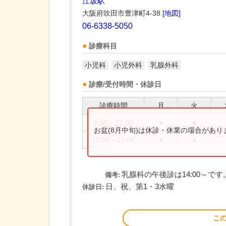
江坂駅
大阪府吹田市豊津町4-38
[地図]
06-6338-5050
診療科目
小児科
小児外科
乳腺外科
診療/受付時間・休診日
診療時間
月
火
9:00～12:00
●
●
お盆(8月中旬)は休診・休業の場合があ
15:00～17:00
●
●
乳腺科の午後診は14:00～です
備考:
日、祝、第1・3水曜
休診日:
こ