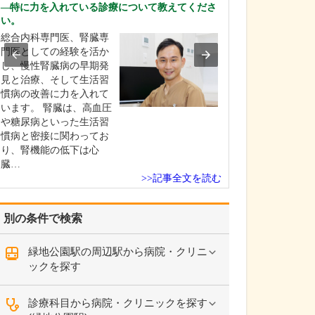
えてください。
特に力を入れている診療について教えてくださ
い。
当院では、でき
者さんの苦痛が
総合内科専門医、腎臓専
に、細心の注意
門医としての経験を活か
がら検査を実施
し、慢性腎臓病の早期発
す。胃カメラは
見と治療、そして生活習
鼻に対応してお
慣病の改善に力を入れて
時は挿入箇所に
います。 腎臓は、高血圧
を使用しますが
や糖尿病といった生活習
に応じて鎮静剤
慣病と密接に関わってお
て…
り、腎機能の低下は心
臓…
>>記事全文を読む
別の条件で検索
緑地公園駅の周辺駅から病院・クリニ
ックを探す
診療科目から病院・クリニックを探す