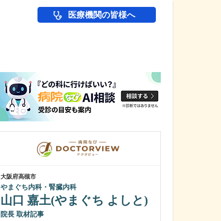
医療機関の皆様へ
医師(ドクター)の
大阪府高槻市
大阪府大阪市城東区
やまぐち内科・腎臓内科
石川消化器内科
山口 嘉土(やまぐち よしと)
石川 嶺
院
貴院で受けられ
院長
取材記事