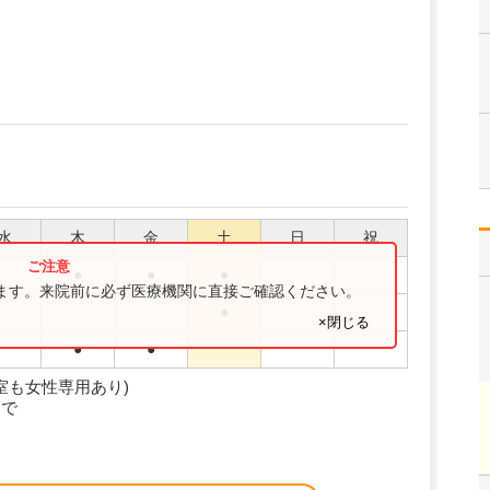
水
木
金
土
日
祝
●
●
●
ります。来院前に必ず医療機関に直接ご確認ください。
●
×閉じる
●
●
室も女性専用あり)
まで