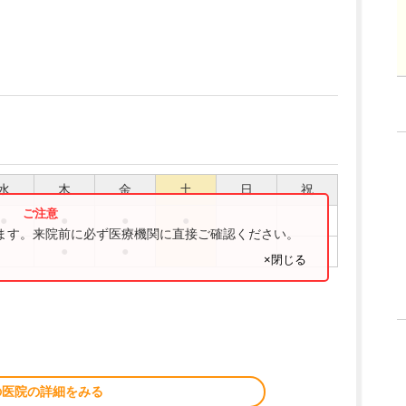
水
木
金
土
日
祝
●
●
●
●
ります。来院前に必ず医療機関に直接ご確認ください。
●
●
×閉じる
。
の医院の詳細をみる