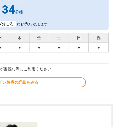
34
分後
7
分ごろ
にお呼びいたします
水
木
金
土
日
祝
●
●
●
●
●
●
が困難な際にご利用ください
イン診療の詳細をみる