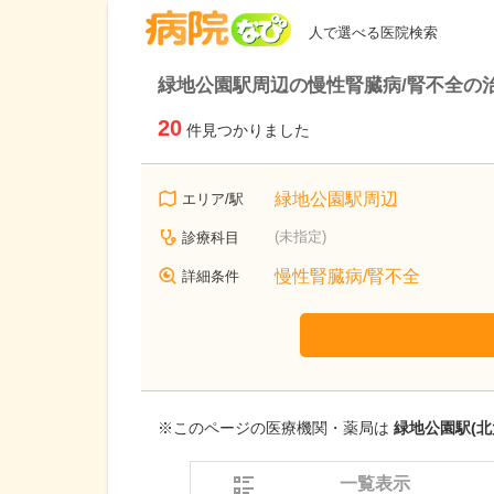
病院なび
人で選べる医院検索
緑地公園駅周辺の慢性腎臓病/腎不全の
20
件見つかりました
緑地公園駅周辺
エリア/駅
(未指定)
診療科目
慢性腎臓病/腎不全
詳細条件
※このページの医療機関・薬局は
緑地公園駅(北
一覧表示