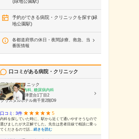
(緑地公園駅)
予約ができる病院・クリニックを探す(緑
地公園駅)
各都道府県の休日・夜間診療、救急、当
番医情報
口コミがある病院・クリニック
岡島内科クリニック
内科, 循環器内科, 糖尿病内科
大阪府吹田市津雲台1丁目2
クリスタルホテル南千里2階D9
5
口コミ: 3件
内科を探していた時に、駅から近くて通いやすそうなので
選びましたが大正解でした。先生は患者目線で相談に乗っ
てくださるので話...
続きを読む