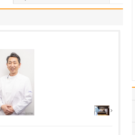
心臓病や血管病の方は足
に問題を抱えやすく、足
病の方は心臓病や血管病
を患っていることが多い
です。これらは互いに影
響しあい悪循環を起こし
ます。そこで当院は「心
臓と足と血管のトータル
クリニック」を掲げ、心
臓…
>>記事全文を読む