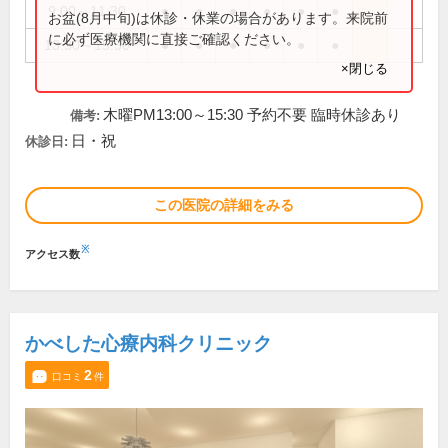
9:00～11:30
●
●
●
●
●
●
お盆(8月中旬)は休診・休業の場合があります。来院前
に必ず医療機関に直接ご確認ください。
13:30～15:30
●
●
●
●
●
●
×閉じる
木曜PM13:00～15:30 予約不要 臨時休診あり
備考:
日・祝
休診日:
この医院の詳細をみる
※
アクセス数
かべした心療内科クリニック
2
口コミ
件