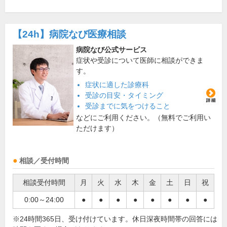
【24h】
病院なび医療相談
病院なび公式サービス
症状や受診について医師に相談ができま
す。
症状に適した診療科
受診の目安・タイミング
受診までに気をつけること
などにご利用ください。（無料でご利用い
ただけます）
相談／受付時間
相談受付時間
月
火
水
木
金
土
日
祝
0:00～24:00
●
●
●
●
●
●
●
●
※24時間365日、受け付けています。休日深夜時間帯の回答には