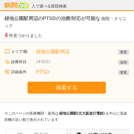
病院なび
人で選べる医院検索
緑地公園駅周辺のPTSDの治療/対応が可能な
病院・クリニ
ック
4
件見つかりました
緑地公園駅周辺
エリア/駅
変更
(未指定)
診療科目
追加
PTSD
詳細条件
変更
検索する
※このページの医療機関・薬局は
緑地公園駅(北大阪急行電鉄)
を中心に直線
距離の近い順で表示されています