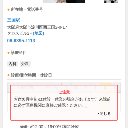
所在地・電話番号
三国駅
大阪府大阪市淀川区西三国2-8-17
タカスビル2F
[地図]
06-6395-1113
診療科目
内科
外科
診療/受付時間・休診日
診療時間
月
火
水
木
金
土
日
祝
9:00～12:00
●
●
●
●
●
●
●
お盆(8月中旬)は休診・休業の場合があります。来院前
に必ず医療機関に直接ご確認ください。
16:00～19:00
●
●
●
●
×閉じる
※12:00～16:00は訪問診療
備考: