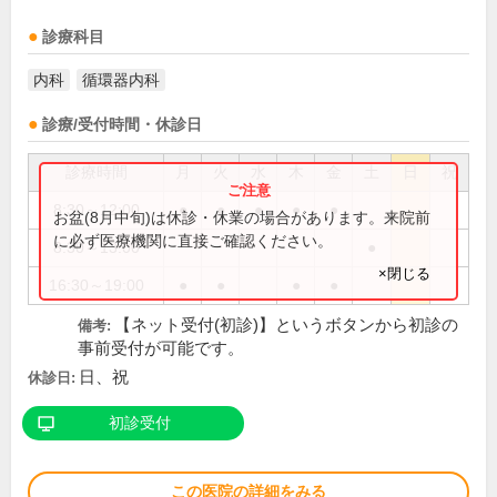
診療科目
内科
循環器内科
診療/受付時間・休診日
診療時間
月
火
水
木
金
土
日
祝
8:30～12:00
●
●
●
●
●
お盆(8月中旬)は休診・休業の場合があります。来院前
に必ず医療機関に直接ご確認ください。
8:30～13:00
●
×閉じる
16:30～19:00
●
●
●
●
【ネット受付(初診)】というボタンから初診の
備考:
事前受付が可能です。
日、祝
休診日:
初診受付
この医院の詳細をみる