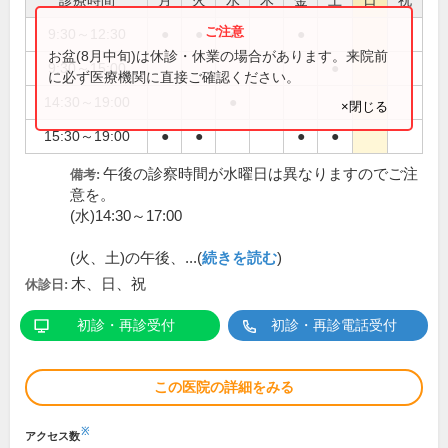
診療時間
月
火
水
木
金
土
日
祝
9:30～12:30
●
●
●
●
お盆(8月中旬)は休診・休業の場合があります。来院前
9:30～15:00
●
に必ず医療機関に直接ご確認ください。
14:30～19:00
●
×閉じる
15:30～19:00
●
●
●
●
午後の診察時間が水曜日は異なりますのでご注
備考:
意を。
(水)14:30～17:00
(火、土)の午後、...(
続きを読む
)
木、日、祝
休診日:
初診・再診受付
初診・再診電話受付
この医院の詳細をみる
※
アクセス数