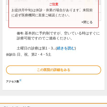
診療時間
月
火
水
木
金
土
日
祝
9:00～14:00
●
●
●
●
●
●
お盆(8月中旬)は休診・休業の場合があります。来院前
に必ず医療機関に直接ご確認ください。
16:00～19:00
●
●
●
×閉じる
基本的に予約制ですが、空いている時はすぐに
備考:
診療可能ですのでご連絡ください。
土曜日の診療は第1・3...(
続きを読む
)
日、祝、第2・4・5土
休診日:
この医院の詳細をみる
※
アクセス数