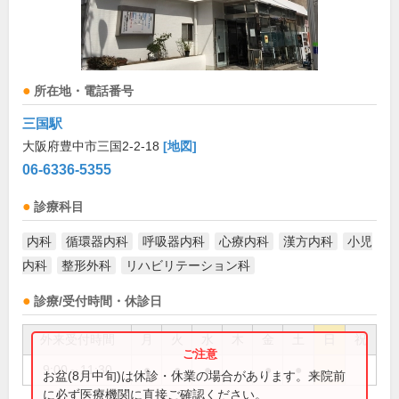
所在地・電話番号
三国駅
大阪府豊中市三国2-2-18
[地図]
06-6336-5355
診療科目
内科
循環器内科
呼吸器内科
心療内科
漢方内科
小児
内科
整形外科
リハビリテーション科
診療/受付時間・休診日
外来受付時間
月
火
水
木
金
土
日
祝
9:00～11:30
●
●
●
●
●
お盆(8月中旬)は休診・休業の場合があります。来院前
に必ず医療機関に直接ご確認ください。