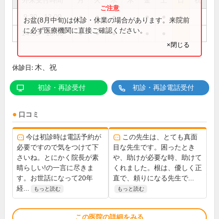
外来受付時間
月
火
水
木
金
土
日
祝
9:30～13:00
●
●
●
●
●
●
お盆(8月中旬)は休診・休業の場合があります。来院前
に必ず医療機関に直接ご確認ください。
14:30～18:00
●
●
●
●
●
×閉じる
木、祝
休診日:
初診・再診受付
初診・再診電話受付
口コミ
今は初診時は電話予約が
この先生は、とても真面
必要ですので気をつけて下
目な先生です。困ったとき
さいね。とにかく院長が素
や、助けが必要な時、助けて
晴らしい!の一言に尽きま
くれました。根は、優しく正
す。お世話になって20年
直で、頼りになる先生で...
経...
もっと読む
もっと読む
この医院の詳細をみる