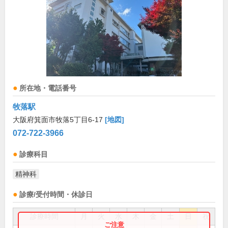
所在地・電話番号
牧落駅
大阪府箕面市牧落5丁目6-17
[地図]
072-722-3966
診療科目
精神科
診療/受付時間・休診日
診療時間
月
火
水
木
金
土
日
祝