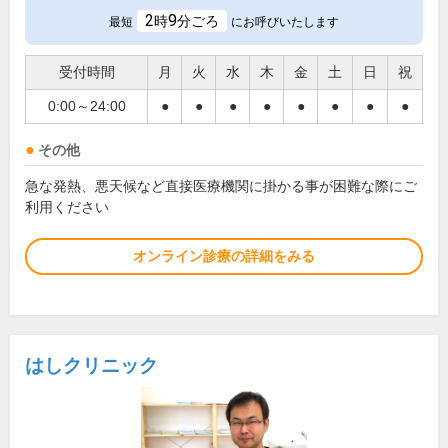
2
9
時
分ごろ
最短
にお呼びいたします
受付時間
月
火
水
木
金
土
日
祝
0:00～24:00
●
●
●
●
●
●
●
●
その他
急な発熱、悪天候など直接医療機関に掛かる事が困難な際にご
利用ください
オンライン診療の詳細をみる
はしクリニック