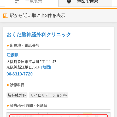
一覧表示
地図で検索
駅から近い順に全
3
件を表示
おくだ脳神経外科クリニック
所在地・電話番号
江坂駅
大阪府吹田市江坂町2丁目1-47
京阪神新江坂ビル1F
[地図]
06-6310-7720
診療科目
脳神経外科
リハビリテーション科
診療/受付時間・休診日
外来受付時間
月
火
水
木
金
土
日
祝