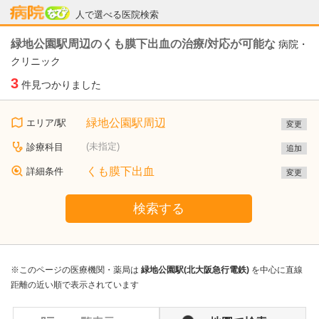
病院なび
人で選べる医院検索
緑地公園駅周辺のくも膜下出血の治療/対応が可能な
病院・
クリニック
3
件見つかりました
緑地公園駅周辺
エリア/駅
変更
(未指定)
診療科目
追加
くも膜下出血
詳細条件
変更
検索する
※このページの医療機関・薬局は
緑地公園駅(北大阪急行電鉄)
を中心に直線
距離の近い順で表示されています