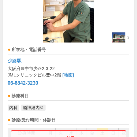
所在地・電話番号
少路駅
大阪府豊中市少路2-3-22
JMLクリニックビル豊中2階
[地図]
06-6842-3230
診療科目
内科
脳神経内科
診療/受付時間・休診日
診療時間
月
火
水
木
金
土
日
祝