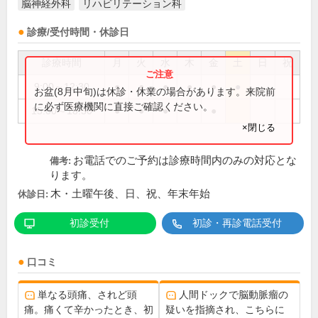
脳神経外科
リハビリテーション科
診療/受付時間・休診日
診療時間
月
火
水
木
金
土
日
祝
9:00～12:30
●
●
●
●
●
●
お盆(8月中旬)は休診・休業の場合があります。来院前
に必ず医療機関に直接ご確認ください。
15:00～18:30
●
●
●
●
×閉じる
お電話でのご予約は診療時間内のみの対応とな
備考:
ります。
木・土曜午後、日、祝、年末年始
休診日:
初診受付
初診・再診電話受付
口コミ
単なる頭痛、されど頭
人間ドックで脳動脈瘤の
痛。痛くて辛かったとき、初
疑いを指摘され、こちらに