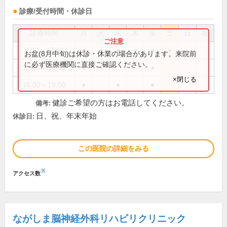
診療/受付時間・休診日
診療時間
月
火
水
木
金
土
日
祝
9:00～12:00
●
●
●
●
●
●
お盆(8月中旬)は休診・休業の場合があります。来院前
に必ず医療機関に直接ご確認ください。
13:00～15:00
●
●
●
×閉じる
16:00～19:00
●
●
●
健診ご希望の方はお電話してください。
備考:
日、祝、年末年始
休診日:
この医院の詳細をみる
※
アクセス数
ながしま脳神経外科リハビリクリニック