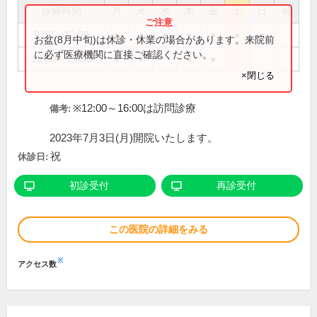
診療時間
月
火
水
木
金
土
日
祝
9:00～12:00
●
●
●
●
●
●
●
お盆(8月中旬)は休診・休業の場合があります。来院前
に必ず医療機関に直接ご確認ください。
16:00～19:00
●
●
●
●
×閉じる
※12:00～16:00は訪問診療
備考:
2023年7月3日(月)開院いたします。
祝
休診日:
初診受付
再診受付
この医院の詳細をみる
※
アクセス数