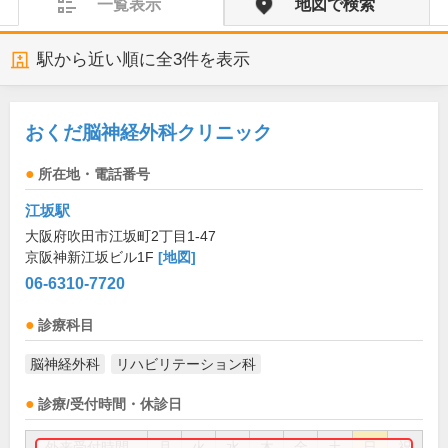
一覧表示
地図で検索
駅から近い順に全
3
件を表示
おくだ脳神経外科クリニック
所在地・電話番号
江坂駅
大阪府吹田市江坂町2丁目1-47
京阪神新江坂ビル1F
[地図]
06-6310-7720
診療科目
脳神経外科
リハビリテーション科
診療/受付時間・休診日
外来受付時間
月
火
水
木
金
土
日
祝