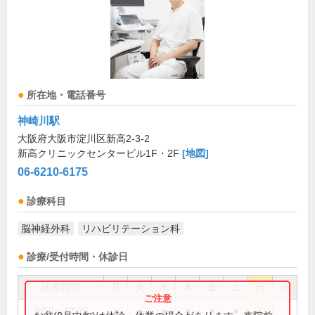
所在地・電話番号
神崎川駅
大阪府大阪市淀川区新高2-3-2
新高クリニックセンタービル1F・2F
[地図]
06-6210-6175
診療科目
脳神経外科
リハビリテーション科
診療/受付時間・休診日
診療時間
月
火
水
木
金
土
日
祝
9:00～12:30
●
●
●
●
●
●