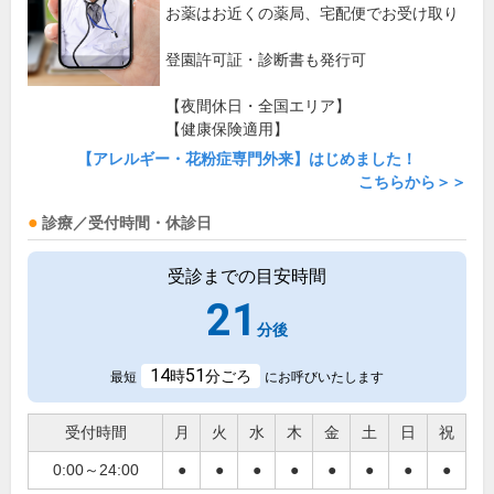
お薬はお近くの薬局、宅配便でお受け取り
登園許可証・診断書も発行可
【夜間休日・全国エリア】
【健康保険適用】
【アレルギー・花粉症専門外来】はじめました！
こちらから＞＞
診療／受付時間・休診日
受診までの目安時間
21
分後
14
51
時
分ごろ
最短
にお呼びいたします
受付時間
月
火
水
木
金
土
日
祝
0:00～24:00
●
●
●
●
●
●
●
●