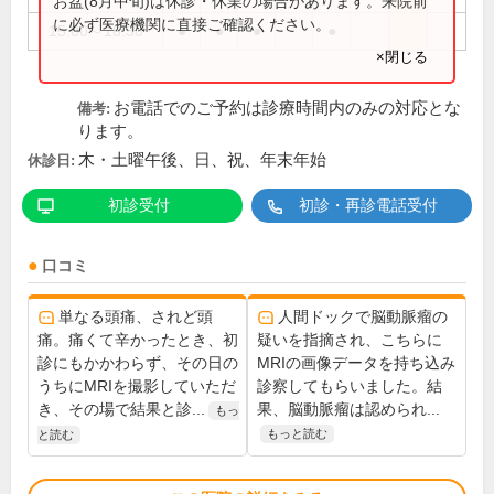
お盆(8月中旬)は休診・休業の場合があります。来院前
に必ず医療機関に直接ご確認ください。
15:00～18:30
●
●
●
●
×閉じる
お電話でのご予約は診療時間内のみの対応とな
備考:
ります。
木・土曜午後、日、祝、年末年始
休診日:
初診受付
初診・再診電話受付
口コミ
単なる頭痛、されど頭
人間ドックで脳動脈瘤の
痛。痛くて辛かったとき、初
疑いを指摘され、こちらに
診にもかかわらず、その日の
MRIの画像データを持ち込み
うちにMRIを撮影していただ
診察してもらいました。結
き、その場で結果と診...
果、脳動脈瘤は認められ...
もっ
もっと読む
と読む