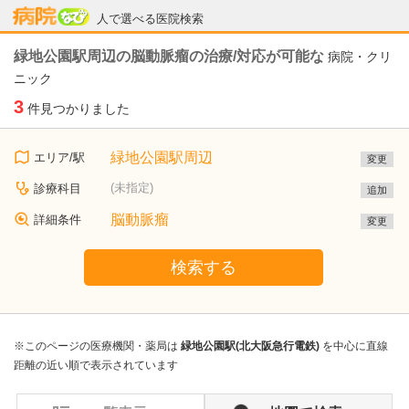
病院なび
人で選べる医院検索
緑地公園駅周辺の脳動脈瘤の治療/対応が可能な
病院・クリ
ニック
3
件見つかりました
緑地公園駅周辺
エリア/駅
変更
(未指定)
診療科目
追加
脳動脈瘤
詳細条件
変更
検索する
※このページの医療機関・薬局は
緑地公園駅(北大阪急行電鉄)
を中心に直線
距離の近い順で表示されています