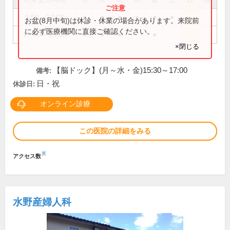
9:00～12:00
●
●
●
●
●
●
お盆(8月中旬)は休診・休業の場合があります。来院前
に必ず医療機関に直接ご確認ください。
17:00～19:00
●
●
●
●
×閉じる
【脳ドック】(月～水・金)15:30～17:00
備考:
日・祝
休診日:
オンライン診療
この医院の詳細をみる
※
アクセス数
水野産婦人科