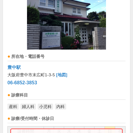
所在地・電話番号
豊中駅
大阪府豊中市末広町1-3-5
[地図]
06-6852-3853
診療科目
産科
婦人科
小児科
内科
診療/受付時間・休診日
診療時間
月
火
水
木
金
土
日
祝