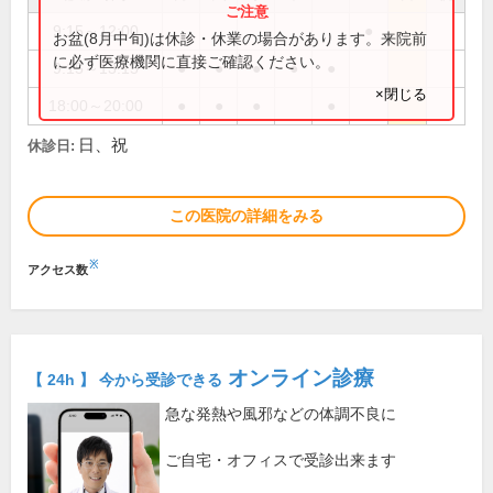
9:15～12:00
●
お盆(8月中旬)は休診・休業の場合があります。来院前
に必ず医療機関に直接ご確認ください。
9:15～13:15
●
●
●
●
●
×閉じる
18:00～20:00
●
●
●
●
日、祝
休診日:
この医院の詳細をみる
※
アクセス数
オンライン診療
【 24h 】 今から受診できる
急な発熱や風邪などの体調不良に
ご自宅・オフィスで受診出来ます