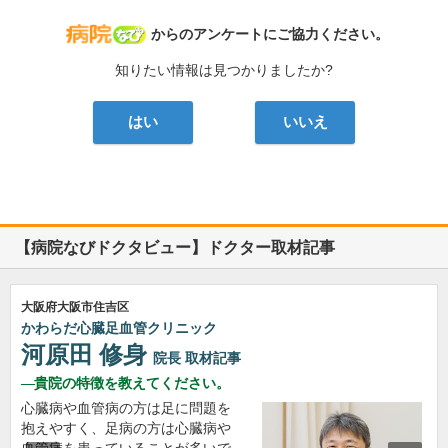
病院なび
からのアンケートにご協力ください。
知りたい情報は見つかりましたか?
はい
いいえ
【病院なびドクタビュー】ドクター取材記事
大阪府大阪市住吉区
かわらだ心臓足血管クリニック
河原田 修身
院長
取材記事
貴院の特徴を教えてください。
心臓病や血管病の方は足に問題を
抱えやすく、足病の方は心臓病や