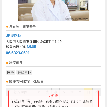
所在地・電話番号
JR淡路駅
大阪府大阪市東淀川区淡路5丁目1-19
松岡医療ビル
[地図]
06-6323-0601
診療科目
内科
神経内科
診療/受付時間・休診日
診療時間
月
火
水
木
金
土
日
祝
9:00～12:00
●
●
●
●
●
●
お盆(8月中旬)は休診・休業の場合があります。来院前
に必ず医療機関に直接ご確認ください。