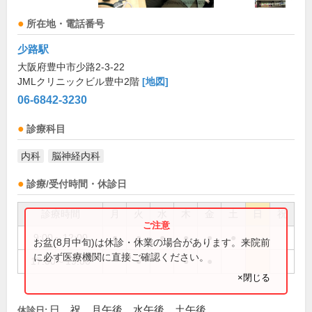
所在地・電話番号
少路駅
大阪府豊中市少路2-3-22
JMLクリニックビル豊中2階
[地図]
06-6842-3230
診療科目
内科
脳神経内科
診療/受付時間・休診日
診療時間
月
火
水
木
金
土
日
祝
9:00～12:00
●
●
●
●
●
●
お盆(8月中旬)は休診・休業の場合があります。来院前
に必ず医療機関に直接ご確認ください。
17:00～19:00
●
●
●
×閉じる
日、祝、月午後、水午後、土午後
休診日: