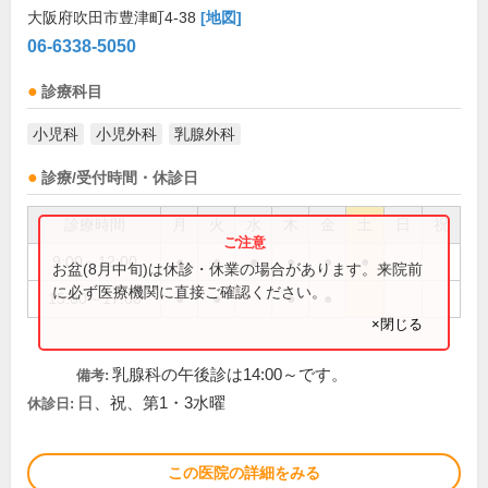
大阪府吹田市豊津町4-38
[地図]
06-6338-5050
診療科目
小児科
小児外科
乳腺外科
診療/受付時間・休診日
診療時間
月
火
水
木
金
土
日
祝
9:00～12:00
●
●
●
●
●
●
お盆(8月中旬)は休診・休業の場合があります。来院前
に必ず医療機関に直接ご確認ください。
15:00～17:00
●
●
●
●
×閉じる
乳腺科の午後診は14:00～です。
備考:
日、祝、第1・3水曜
休診日:
この医院の詳細をみる