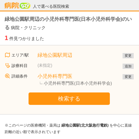
病院なび
人で選べる医院検索
緑地公園駅周辺の小児外科専門医(日本小児外科学会)のい
る
病院・クリニック
1
件見つかりました
緑地公園駅周辺
エリア/駅
変更
(未指定)
診療科目
追加
小児外科専門医
詳細条件
変更
小児外科専門医(日本小児外科学会)
検索する
※このページの医療機関・薬局は
緑地公園駅(北大阪急行電鉄)
を中心に直線
距離の近い順で表示されています