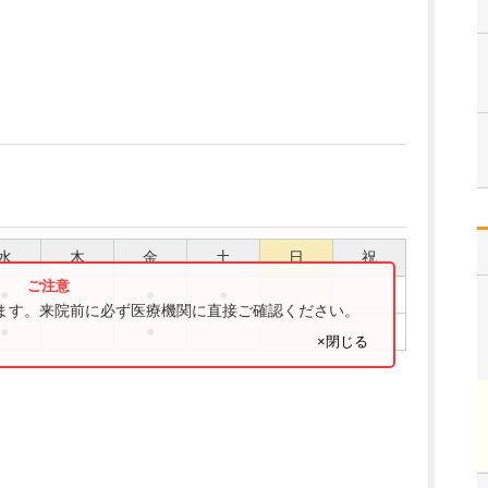
水
木
金
土
日
祝
●
●
●
ります。来院前に必ず医療機関に直接ご確認ください。
●
●
×閉じる