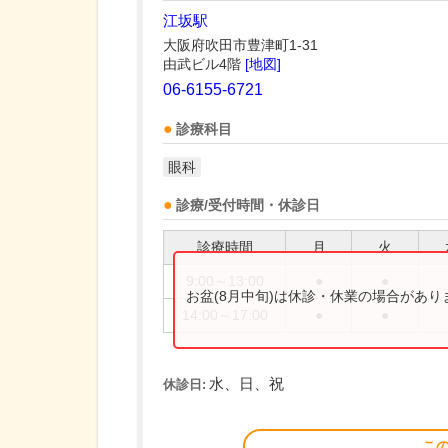
江坂駅
大阪府吹田市豊津町1-31
由武ビル4階
[地図]
06-6155-6721
診療科目
眼科
診療/受付時間・休診日
診療時間
月
火
9:00～13:00
●
●
お盆(8月中旬)は休診・休業の場合があ
14:00～17:00
●
●
水、日、祝
休診日:
こ