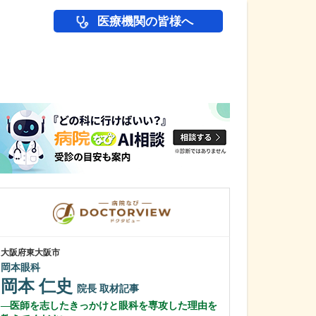
医療機関の皆様へ
医師(ドクター)の
大阪府東大阪市
大阪府大阪市西区
岡本眼科
ありずみ消化器
岡本 仁史
有住 忠晃
院長
取材記事
医師を志したきっかけと眼科を専攻した理由を
貴院がある場所