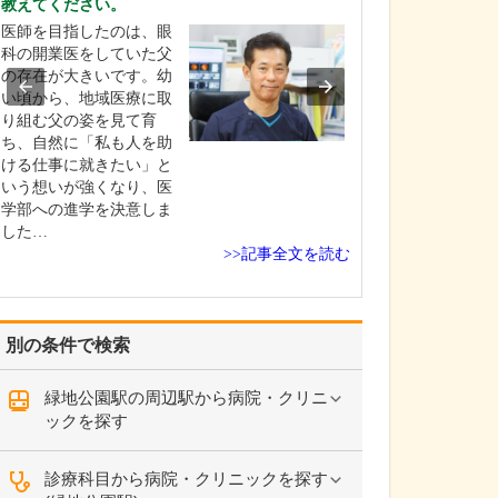
教えてください。
うですね。この
い。
医師を目指したのは、眼
自分の健康につ
科の開業医をしていた父
しがちな若い世
の存在が大きいです。幼
ちにも、がんな
い頃から、地域医療に取
のリスクがある
り組む父の姿を見て育
って、積極的に
ち、自然に「私も人を助
内視鏡検査を受
ける仕事に就きたい」と
だきいという想
いう想いが強くなり、医
この場所を選び
学部への進学を決意しま
若いときは元気
した…
>>記事全文を読む
検…
別の条件で検索
緑地公園駅の周辺駅から病院・クリニ
ックを探す
診療科目から病院・クリニックを探す