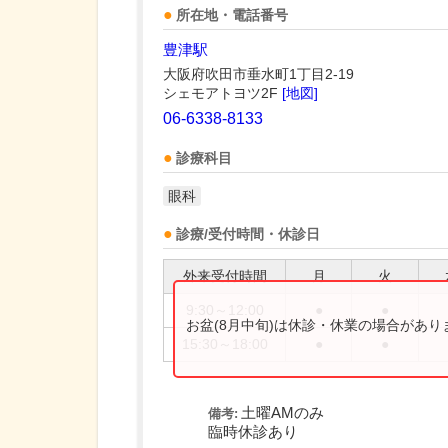
所在地・電話番号
豊津駅
大阪府吹田市垂水町1丁目2-19
シェモアトヨツ2F
[地図]
06-6338-8133
診療科目
眼科
診療/受付時間・休診日
外来受付時間
月
火
9:30～12:00
●
●
お盆(8月中旬)は休診・休業の場合があ
15:30～18:00
●
●
土曜AMのみ
備考:
臨時休診あり