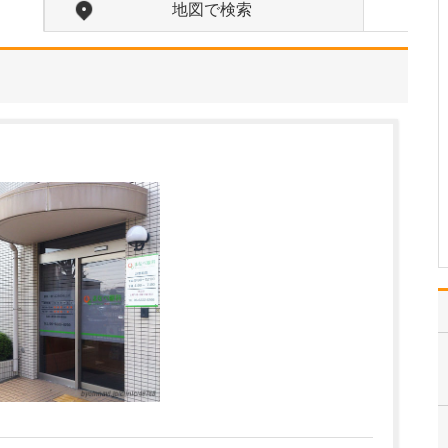
いを込められたのですか?
地図で検索
「スラージュ(Soulage)」
はフランス語で「ほっと
する」という意味です。
「来ていただいた患者さ
んにほっとしていただき
たい、安心していただき
たい」という想いを込め
てつけました。また、い
ずれは呼吸器、…
>>記事全文を読む