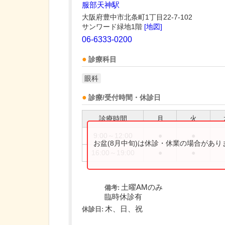
服部天神駅
大阪府豊中市北条町1丁目22-7-102
サンワード緑地1階
[地図]
06-6333-0200
診療科目
眼科
診療/受付時間・休診日
診療時間
月
火
9:00～12:00
●
●
お盆(8月中旬)は休診・休業の場合があ
16:00～19:00
●
●
土曜AMのみ
備考:
臨時休診有
木、日、祝
休診日: