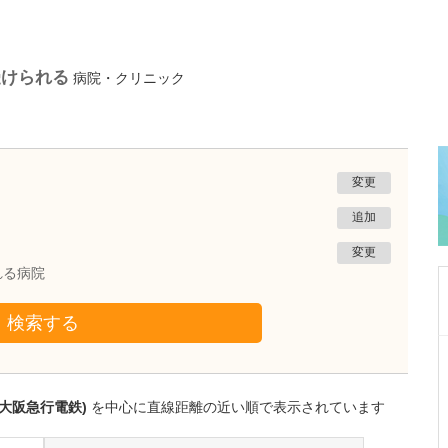
受けられる
病院・クリニック
変更
追加
変更
れる病院
検索する
千葉県千葉市稲毛区
スラージュ内科クリニック
岩堀 本一
大阪急行電鉄)
を中心に直線距離の近い順で表示されています
院長
取材記事
「スラージュ」という名称には、どのような想