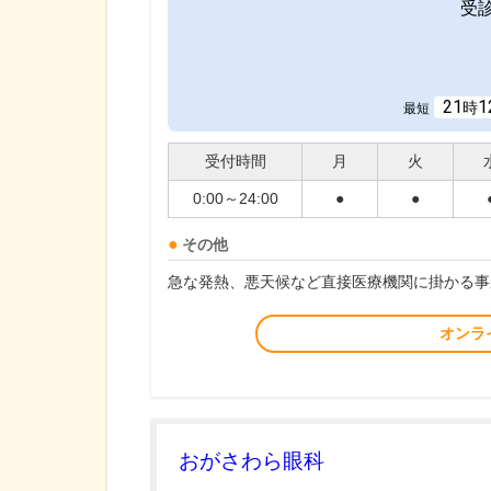
受
21
1
時
最短
受付時間
月
火
0:00～24:00
●
●
その他
急な発熱、悪天候など直接医療機関に掛かる事
オンラ
おがさわら眼科