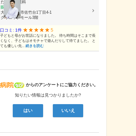
たかやま眼科
眼科
大阪府吹田市佐竹台1丁目4-1
クリニックモール3階
5
口コミ: 1件
子どもと母がお世話になりました。 待ち時間はそこまで長
くなく、子どもはオモチャで遊んだりして待てました。 と
ても優しい先...
続きを読む
病院なび
からのアンケートにご協力ください。
知りたい情報は見つかりましたか?
はい
いいえ