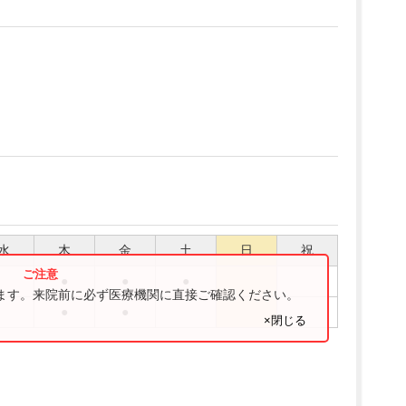
水
木
金
土
日
祝
●
●
●
ります。来院前に必ず医療機関に直接ご確認ください。
●
●
×閉じる