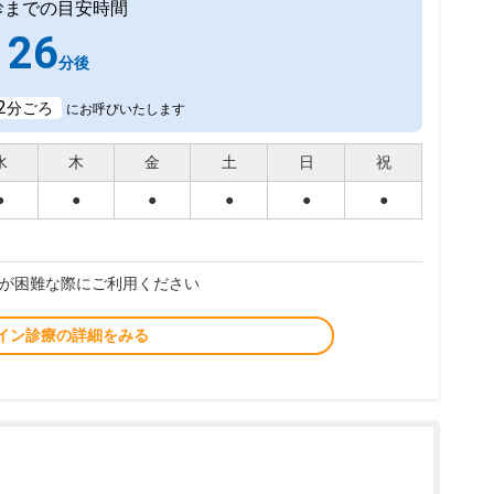
診までの目安時間
26
分後
2
分ごろ
にお呼びいたします
水
木
金
土
日
祝
●
●
●
●
●
●
が困難な際にご利用ください
イン診療の詳細をみる