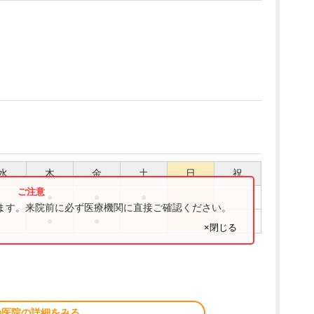
水
木
金
土
日
祝
●
●
●
ります。来院前に必ず医療機関に直接ご確認ください。
●
●
×閉じる
の医院の詳細をみる