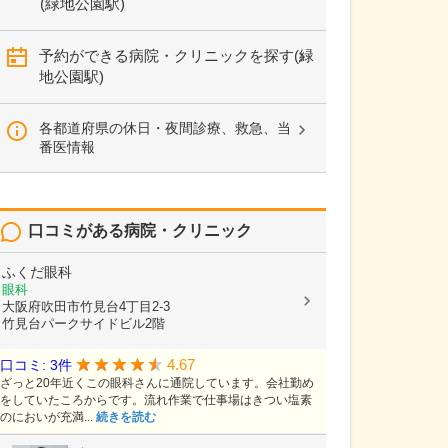
(緑地公園駅)
予約ができる病院・クリニックを探す(緑
地公園駅)
各都道府県の休日・夜間診療、救急、当
番医情報
口コミがある病院・クリニック
ふくだ眼科
眼科
大阪府吹田市竹見台4丁目2-3
竹見台パークサイドビル2階
4.67
口コミ: 3件
ざっと20年近くこの眼科さんに通院しています。会社勤め
をしていたころからです。流れ作業で仕事場はきつい塩素
のにおいが充満...
続きを読む