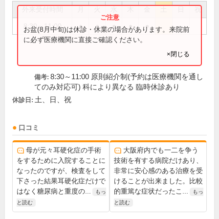
外来受付時間
月
火
水
木
金
土
日
祝
8:30～11:00
●
●
●
●
●
お盆(8月中旬)は休診・休業の場合があります。来院前
に必ず医療機関に直接ご確認ください。
×閉じる
8:30～11:00 原則紹介制(予約は医療機関を通し
備考:
てのみ対応可) 科により異なる 臨時休診あり
土、日、祝
休診日:
口コミ
母が元々耳硬化症の手術
大阪府内でも一二を争う
をするために入院することに
技術を有する病院だけあり、
なったのですが、検査をして
非常に安心感のある治療を受
下さった結果耳硬化症だけで
けることが出来ました。比較
はなく糖尿病と重度の...
的重篤な症状だったこ...
もっ
もっ
と読む
と読む