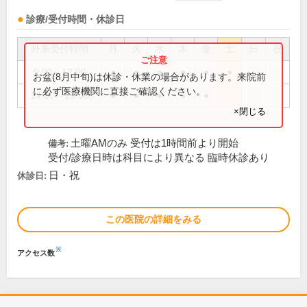
診療/受付時間・休診日
外来受付時間
月
火
水
木
金
土
日
祝
9:00～12:00
●
●
●
●
●
●
お盆(8月中旬)は休診・休業の場合があります。来院前
に必ず医療機関に直接ご確認ください。
14:00～16:00
●
●
●
●
●
×閉じる
土曜AMのみ 受付は1時間前より開始
備考:
受付/診療日時は科目により異なる 臨時休診あり
日・祝
休診日:
この医院の詳細をみる
※
アクセス数