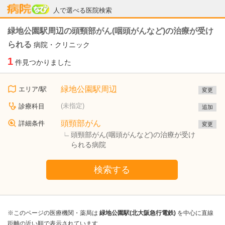
病院なび
人で選べる医院検索
緑地公園駅周辺の頭頸部がん(咽頭がんなど)の治療が受け
られる
病院・クリニック
1
件見つかりました
緑地公園駅周辺
エリア/駅
変更
(未指定)
診療科目
追加
頭頸部がん
詳細条件
変更
頭頸部がん(咽頭がんなど)の治療が受け
られる病院
検索する
※このページの医療機関・薬局は
緑地公園駅(北大阪急行電鉄)
を中心に直線
距離の近い順で表示されています