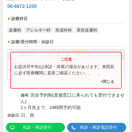
06-6872-1200
診療科目
皮膚科
アレルギー科
形成外科
美容皮膚科
診療/受付時間・休診日
診療時間
月
火
水
木
金
土
日
祝
9:00～12:00
●
●
●
●
●
●
お盆(8月中旬)は休診・休業の場合があります。来院前
に必ず医療機関に直接ご確認ください。
14:00～17:00
●
●
●
●
●
●
×閉じる
完全予約制(直接窓口に来られても受付できませ
備考:
ん)
1ヶ月先まで、24時間予約可能
日、祝
休診日:
初診・再診受付
初診・再診電話受付