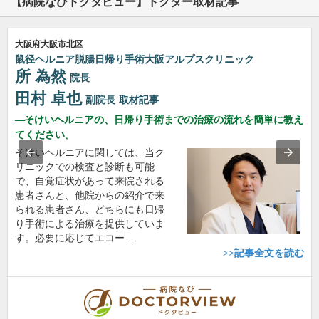
【病院なびドクタビュー】ドクター取材記事
大阪府大阪市北区
鼠径ヘルニア脱腸日帰り手術大阪アルプスクリニック
所 為然
院長
田村 卓也
副院長
取材記事
そけいヘルニアの、日帰り手術までの治療の流れを簡単に教え
てください。
そけいヘルニアに関しては、当ク
リニックでの検査と診断も可能
で、自覚症状があって来院される
患者さんと、他院からの紹介で来
られる患者さん、どちらにも日帰
り手術による治療を提供していま
す。必要に応じてエコー…
>>記事全文を読む