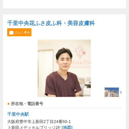
千里中央花ふさ皮ふ科・美容皮膚科
4
口コミ
件
所在地・電話番号
千里中央駅
大阪府豊中市上新田2丁目24番50-1
上新田メディカルブリッジ2F
[地図]