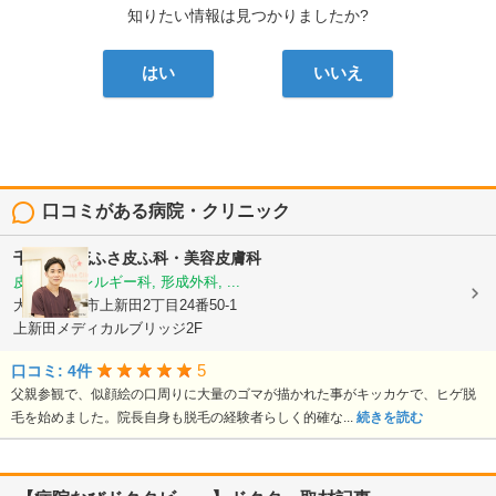
知りたい情報は見つかりましたか?
はい
いいえ
口コミがある病院・クリニック
千里中央花ふさ皮ふ科・美容皮膚科
皮膚科, アレルギー科, 形成外科, ...
大阪府豊中市上新田2丁目24番50-1
上新田メディカルブリッジ2F
5
口コミ: 4件
父親参観で、似顔絵の口周りに大量のゴマが描かれた事がキッカケで、ヒゲ脱
毛を始めました。院長自身も脱毛の経験者らしく的確な...
続きを読む