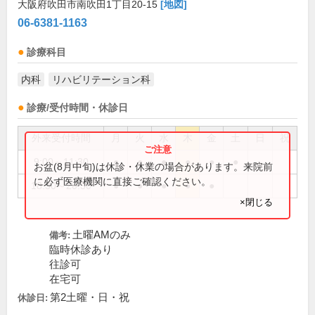
大阪府吹田市南吹田1丁目20-15
[地図]
06-6381-1163
診療科目
内科
リハビリテーション科
診療/受付時間・休診日
外来受付時間
月
火
水
木
金
土
日
祝
9:00～11:30
●
●
●
●
●
●
お盆(8月中旬)は休診・休業の場合があります。来院前
に必ず医療機関に直接ご確認ください。
18:30～20:30
●
●
●
●
●
×閉じる
土曜AMのみ
備考:
臨時休診あり
往診可
在宅可
第2土曜・日・祝
休診日: