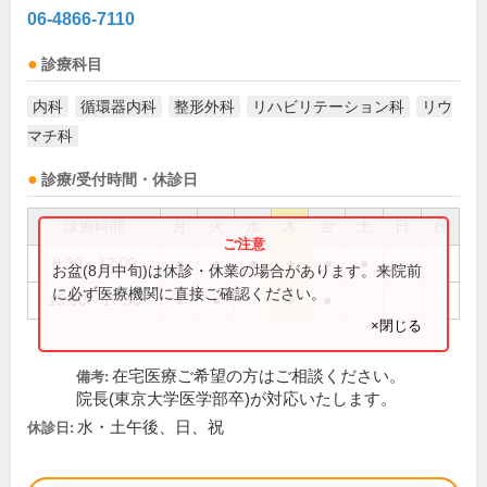
06-4866-7110
診療科目
内科
循環器内科
整形外科
リハビリテーション科
リウ
マチ科
診療/受付時間・休診日
診療時間
月
火
水
木
金
土
日
祝
8:30～12:00
●
●
●
●
●
●
お盆(8月中旬)は休診・休業の場合があります。来院前
に必ず医療機関に直接ご確認ください。
15:00～17:30
●
●
●
●
×閉じる
在宅医療ご希望の方はご相談ください。
備考:
院長(東京大学医学部卒)が対応いたします。
水・土午後、日、祝
休診日: