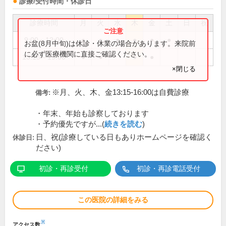
診療/受付時間・休診日
診療時間
月
火
水
木
金
土
日
祝
9:00～12:00
●
●
●
●
●
●
お盆(8月中旬)は休診・休業の場合があります。来院前
に必ず医療機関に直接ご確認ください。
13:15～19:00
●
●
●
●
×閉じる
※月、火、木、金13:15-16:00は自費診療
備考:
・年末、年始も診察しております
・予約優先ですが...(
続きを読む
)
日、祝(診療している日もありホームページを確認く
休診日:
ださい)
初診・再診受付
初診・再診電話受付
この医院の詳細をみる
※
アクセス数