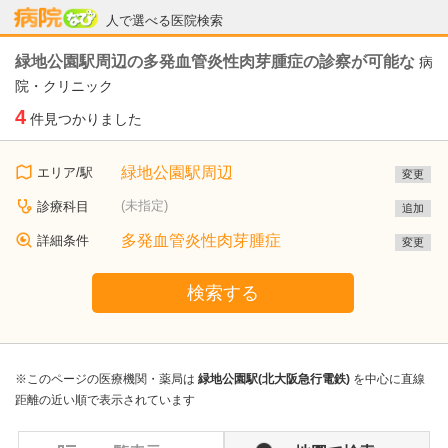
病院なび
人で選べる医院検索
緑地公園駅周辺の多発血管炎性肉芽腫症の診察が可能な
病
院・クリニック
4
件見つかりました
緑地公園駅周辺
エリア/駅
変更
(未指定)
診療科目
追加
多発血管炎性肉芽腫症
詳細条件
変更
検索する
※このページの医療機関・薬局は
緑地公園駅(北大阪急行電鉄)
を中心に直線
距離の近い順で表示されています