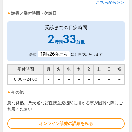
こちらから＞＞
診療／受付時間・休診日
受診までの目安時間
2
33
時間
分後
19
26
時
分ごろ
最短
にお呼びいたします
受付時間
月
火
水
木
金
土
日
祝
0:00～24:00
●
●
●
●
●
●
●
●
その他
急な発熱、悪天候など直接医療機関に掛かる事が困難な際にご
利用ください
オンライン診療の詳細をみる