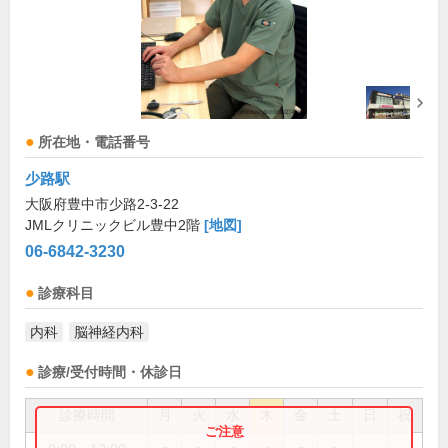
所在地・電話番号
少路駅
大阪府豊中市少路2-3-22
JMLクリニックビル豊中2階
[地図]
06-6842-3230
診療科目
内科
脳神経内科
診療/受付時間・休診日
診療時間
月
火
水
木
金
土
日
祝