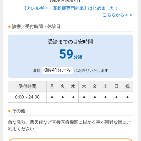
【アレルギー・花粉症専門外来】はじめました！
こちらから＞＞
診療／受付時間・休診日
受診までの目安時間
59
分後
0
41
時
分ごろ
最短
にお呼びいたします
受付時間
月
火
水
木
金
土
日
祝
0:00～24:00
●
●
●
●
●
●
●
●
その他
急な発熱、悪天候など直接医療機関に掛かる事が困難な際にご
利用ください