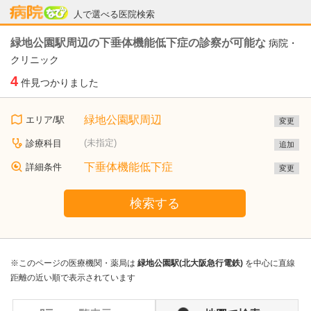
病院なび
人で選べる医院検索
緑地公園駅周辺の下垂体機能低下症の診察が可能な
病院・
クリニック
4
件見つかりました
緑地公園駅周辺
エリア/駅
変更
(未指定)
診療科目
追加
下垂体機能低下症
詳細条件
変更
検索する
※このページの医療機関・薬局は
緑地公園駅(北大阪急行電鉄)
を中心に直線
距離の近い順で表示されています