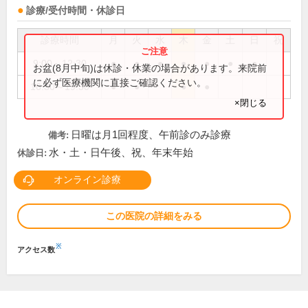
診療/受付時間・休診日
診療時間
月
火
水
木
金
土
日
祝
9:00～12:30
●
●
●
●
●
●
●
お盆(8月中旬)は休診・休業の場合があります。来院前
に必ず医療機関に直接ご確認ください。
16:30～19:30
●
●
●
●
×閉じる
日曜は月1回程度、午前診のみ診療
備考:
水・土・日午後、祝、年末年始
休診日:
オンライン診療
この医院の詳細をみる
※
アクセス数