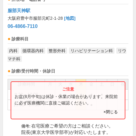
服部天神駅
大阪府豊中市服部元町2-1-28
[地図]
06-4866-7110
診療科目
内科
循環器内科
整形外科
リハビリテーション科
リウ
マチ科
診療/受付時間・休診日
診療時間
月
火
水
木
金
土
日
祝
8:30～12:00
●
●
●
●
●
●
お盆(8月中旬)は休診・休業の場合があります。来院前
に必ず医療機関に直接ご確認ください。
15:00～17:30
●
●
●
●
×閉じる
在宅医療ご希望の方はご相談ください。
備考:
院長(東京大学医学部卒)が対応いたします。