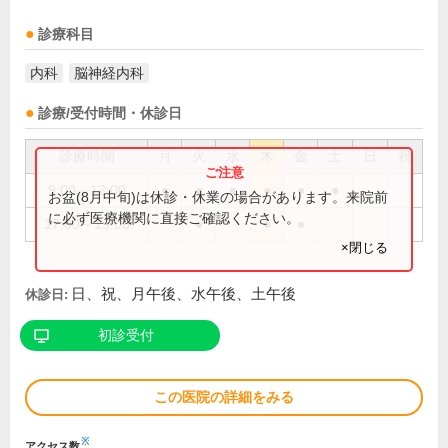
診療科目
内科
脳神経内科
診療/受付時間・休診日
診療時間
月
火
水
木
金
土
日
祝
9:00～12:00
●
●
●
●
●
●
お盆(8月中旬)は休診・休業の場合があります。来院前
に必ず医療機関に直接ご確認ください。
17:00～19:00
●
●
●
×閉じる
日、祝、月午後、水午後、土午後
休診日:
初診受付
この医院の詳細をみる
※
アクセス数