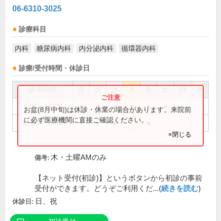
06-6310-3025
診療科目
内科
糖尿病内科
内分泌内科
循環器内科
診療/受付時間・休診日
診療時間
月
火
水
木
金
土
日
祝
9:00～13:00
●
●
●
●
●
●
お盆(8月中旬)は休診・休業の場合があります。来院前
に必ず医療機関に直接ご確認ください。
15:00～19:00
●
●
●
●
×閉じる
木・土曜AMのみ
備考:
【ネット受付(初診)】というボタンから初診の事前
受付ができます。どうぞご利用くだ...(
続きを読む
)
日、祝
休診日: