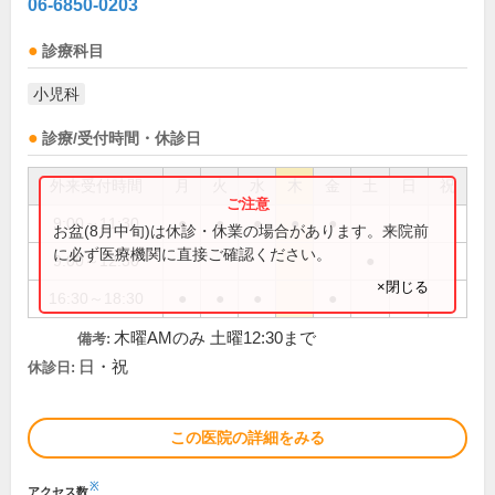
06-6850-0203
診療科目
小児科
診療/受付時間・休診日
外来受付時間
月
火
水
木
金
土
日
祝
9:00～11:30
●
●
●
●
●
お盆(8月中旬)は休診・休業の場合があります。来院前
に必ず医療機関に直接ご確認ください。
9:00～12:30
●
×閉じる
16:30～18:30
●
●
●
●
木曜AMのみ 土曜12:30まで
備考:
日・祝
休診日:
この医院の詳細をみる
※
アクセス数