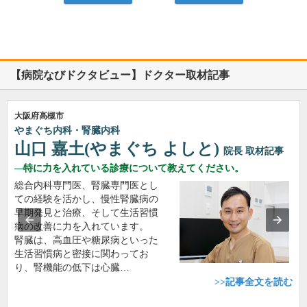
【病院なびドクタビュー】ドクター取材記事
大阪府高槻市
やまぐち内科・腎臓内科
山口 嘉土(やまぐち よしと)
院長
取材記事
特に力を入れている診療について教えてください。
総合内科専門医、腎臓専門医とし
ての経験を活かし、慢性腎臓病の
早期発見と治療、そして生活習慣
病の改善に力を入れています。
腎臓は、高血圧や糖尿病といった
生活習慣病と密接に関わってお
り、腎機能の低下は心臓…
>>記事全文を読む