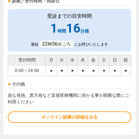
診療／受付時間・休診日
受診までの目安時間
1
16
時間
分後
22
56
時
分ごろ
最短
にお呼びいたします
受付時間
月
火
水
木
金
土
日
祝
0:00～24:00
●
●
●
●
●
●
●
●
その他
急な発熱、悪天候など直接医療機関に掛かる事が困難な際にご
利用ください
オンライン診療の詳細をみる