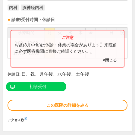
内科
脳神経内科
診療/受付時間・休診日
診療時間
月
火
水
木
金
土
日
祝
9:00～12:00
●
●
●
●
●
●
お盆(8月中旬)は休診・休業の場合があります。来院前
に必ず医療機関に直接ご確認ください。
17:00～19:00
●
●
●
×閉じる
日、祝、月午後、水午後、土午後
休診日:
初診受付
この医院の詳細をみる
※
アクセス数