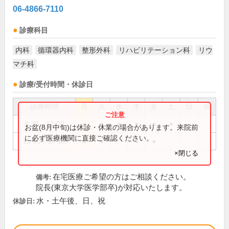
06-4866-7110
診療科目
内科
循環器内科
整形外科
リハビリテーション科
リウ
マチ科
診療/受付時間・休診日
診療時間
月
火
水
木
金
土
日
祝
8:30～12:00
●
●
●
●
●
●
お盆(8月中旬)は休診・休業の場合があります。来院前
に必ず医療機関に直接ご確認ください。
15:00～17:30
●
●
●
●
×閉じる
在宅医療ご希望の方はご相談ください。
備考:
院長(東京大学医学部卒)が対応いたします。
水・土午後、日、祝
休診日: