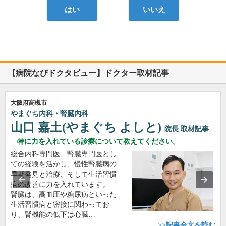
はい
いいえ
【病院なびドクタビュー】ドクター取材記事
大阪府高槻市
やまぐち内科・腎臓内科
山口 嘉土(やまぐち よしと)
院長
取材記事
特に力を入れている診療について教えてください。
総合内科専門医、腎臓専門医とし
ての経験を活かし、慢性腎臓病の
早期発見と治療、そして生活習慣
病の改善に力を入れています。
腎臓は、高血圧や糖尿病といった
生活習慣病と密接に関わってお
り、腎機能の低下は心臓…
>>記事全文を読む