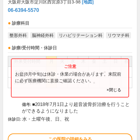
大阪府大阪市淀川区西宮原3丁目3-98
[地図]
06-6394-5570
診療科目
整形外科
脳神経外科
リハビリテーション科
リウマチ科
診療/受付時間・休診日
外来受付時間
月
火
水
木
金
土
日
祝
9:00～12:30
●
●
●
●
●
●
お盆(8月中旬)は休診・休業の場合があります。来院前
に必ず医療機関に直接ご確認ください。
16:00～19:00
●
●
●
●
×閉じる
■2018年7月1日より超音波骨折治療を行うこと
備考:
ができるようになりました
水・土曜午後、日、祝
休診日:
この医院の詳細をみる