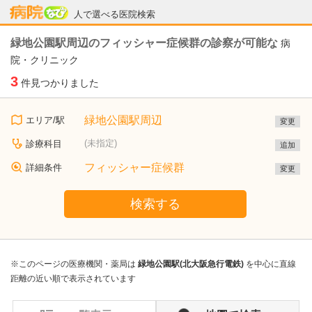
病院なび
人で選べる医院検索
緑地公園駅周辺のフィッシャー症候群の診察が可能な
病
院・クリニック
3
件見つかりました
緑地公園駅周辺
エリア/駅
変更
(未指定)
診療科目
追加
フィッシャー症候群
詳細条件
変更
検索する
※このページの医療機関・薬局は
緑地公園駅(北大阪急行電鉄)
を中心に直線
距離の近い順で表示されています